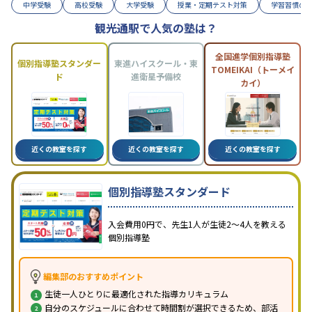
中学受験
高校受験
大学受験
授業・定期テスト対策
学習習慣の
観光通駅で人気の塾は？
全国進学個別指導塾
個別指導塾スタンダー
東進ハイスクール・東
TOMEIKAI（トーメイ
ド
進衛星予備校
カイ）
近くの教室を探す
近くの教室を探す
近くの教室を探す
個別指導塾スタンダード
入会費用0円で、先生1人が生徒2〜4人を教える
個別指導塾
編集部のおすすめポイント
生徒一人ひとりに最適化された指導カリキュラム
自分のスケジュールに合わせて時間割が選択できるため、部活