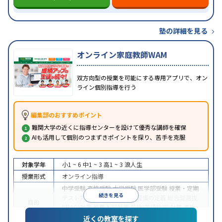
塾の詳細を見る
オンライン家庭教師WAM
双方向型の授業を可能にする専用アプリで、オン
ライン個別指導を行う
編集部のおすすめポイント
難関大学の近くに指導センターを設けて優秀な講師を確保
AIも活用して個別のつまずきポイントを探り、苦手を克服
対象学年
小1 ~ 6
中1 ~ 3
高1 ~ 3
浪人生
授業形式
オンライン指導
中学受験
高校受験
大学受験
医学部受験
授業・定期
続きを見る
テスト対策
内申点対策
学習習慣の定着
総合型選抜
目的
(旧AO)対策
推薦入試対策
英検(英語検定)対策
漢検
(漢字検定)対策
近くの教室を探す