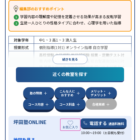
編集部のおすすめポイント
学習内容の理解度や記憶を定着させる効果が高まる反転学習
生徒一人ひとりの性格タイプに合わせ、心理学を用いた指導
対象学年
中1 ~ 3
高1 ~ 3
浪人生
授業形式
個別指導(1対1)
オンライン指導
自立学習
高校受験
大学受験
医学部受験
授業・定期テスト対
続きを見る
策
内申点対策
学習習慣の定着
総合型選抜(旧AO)対
策
推薦入試対策
学校別特化対策
国公立大対策
私大
目的
対策
共通テスト対策
英検(英語検定)対策
漢検(漢字
近くの教室を探す
検定)対策
数学特化対策
英語・英会話特化対策
その
他科目別特化対策
こんな人に
メリット・
中高一貫校生に対応
授業の振替可能
不登校生に対
塾の特徴
おすすめ
デメリット
応
学習にPC・タブレットを利用
オンライン対応
1
特徴
科目から受講可能
季節講習のみの受講可
発達障害
コース内容
コース料金
合格実績
の子どもに対応
坪田塾ONLINE
電話する
通話料無料
10:00～19:00（土日祝も受付）
地図を見る