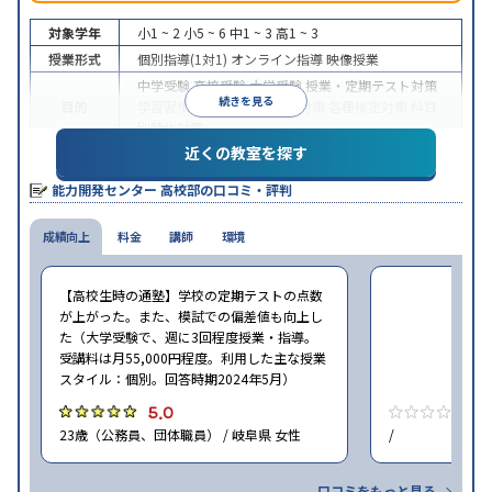
対象学年
小1 ~ 2
小5 ~ 6
中1 ~ 3
高1 ~ 3
授業形式
個別指導(1対1)
オンライン指導
映像授業
中学受験
高校受験
大学受験
授業・定期テスト対策
続きを見る
目的
学習習慣の定着
学校別特化対策
各種検定対策
科目
別特化対策
近くの教室を探す
授業の振替可能
学習にPC・タブレットを利用
オン
特徴
ライン対応
1科目から受講可能
能力開発センター 高校部の口コミ・評判
※2024年6月調査。
大学受験塾・予備校のアンケート調査方法
を参照
成績向上
料金
講師
環境
【高校生時の通塾】学校の定期テストの点数
が上がった。また、模試での偏差値も向上し
た（大学受験で、週に3回程度授業・指導。
受講料は月55,000円程度。利用した主な授業
スタイル：個別。回答時期2024年5月）
5.0
0
23歳（公務員、団体職員） / 岐阜県 女性
/
口コミをもっと見る