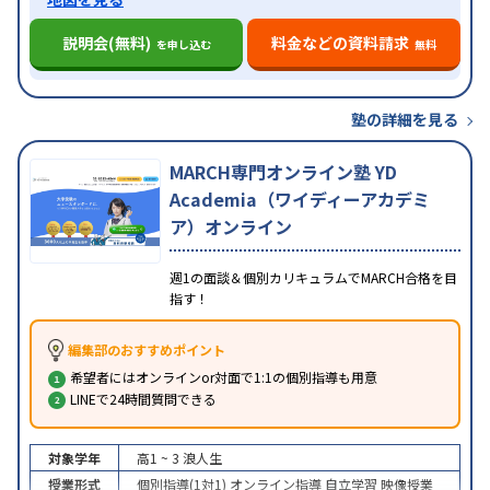
説明会(無料)
料金などの資料請求
を申し込む
無料
塾の詳細を見る
MARCH専門オンライン塾 YD
Academia（ワイディーアカデミ
ア）オンライン
週1の面談＆個別カリキュラムでMARCH合格を目
指す！
編集部のおすすめポイント
希望者にはオンラインor対面で1:1の個別指導も用意
LINEで24時間質問できる
対象学年
高1 ~ 3
浪人生
授業形式
個別指導(1対1)
オンライン指導
自立学習
映像授業