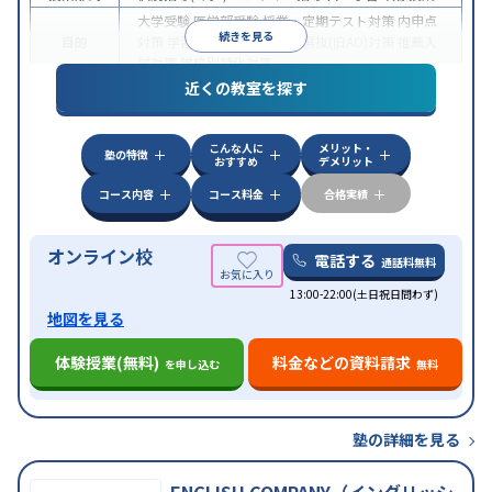
大学受験
医学部受験
授業・定期テスト対策
内申点
続きを見る
目的
対策
学習習慣の定着
総合型選抜(旧AO)対策
推薦入
試対策
学校別特化対策
近くの教室を探す
中高一貫校生に対応
授業の振替可能
不登校生に対
特徴
応
学習にPC・タブレットを利用
オンライン対応
1
科目から受講可能
こんな人に
メリット・
塾の特徴
おすすめ
デメリット
コース内容
コース料金
合格実績
オンライン校
電話する
通話料無料
13:00-22:00(土日祝日問わず)
地図を見る
体験授業(無料)
料金などの資料請求
を申し込む
無料
塾の詳細を見る