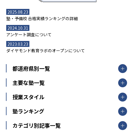
2025.08.23
塾・予備校 合格実績ランキングの詳細
2024.10.31
アンケート調査について
2023.03.23
ダイヤモンド教育ラボのオープンについて
都道府県別一覧
北海道・東北
主要な塾一覧
北海道
青森県
岩手県
宮城県
秋田県
【掲載塾一覧を見る】
授業スタイル
山形県
福島県
臨海セミナー
関東
個別指導
塾ランキング
東京個別指導学院
東京都
神奈川県
埼玉県
千葉県
茨城県
集団授業
個別指導塾TOMAS
栃木県
群馬県
中学受験ランキング
カテゴリ別記事一覧
オンライン指導
明光義塾
大学受験ランキング
北陸
映像授業