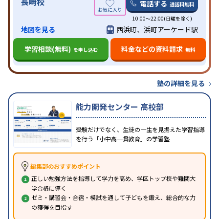
長崎校
電話する
通話料無料
10:00～22:00(日曜を除く)
地図を見る
西浜町、浜町アーケード駅
学習相談(無料)
料金などの資料請求
を申し込む
無料
塾の詳細を見る
能力開発センター 高校部
受験だけでなく、生徒の一生を見据えた学習指導
を行う「小中高一貫教育」の学習塾
編集部のおすすめポイント
正しい勉強方法を指導して学力を高め、学区トップ校や難関大
学合格に導く
ゼミ・講習会・合宿・模試を通して子どもを鍛え、総合的な力
の獲得を目指す