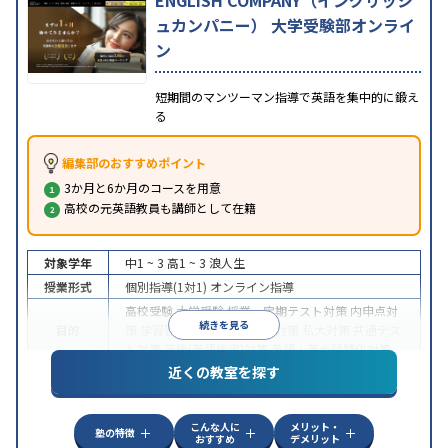
ENGLISH COMPANY（イングリッシ
ュカンパニー） 大学受験部オンライ
ン
短期間のマンツーマン指導で英語を集中的に鍛え
る
編集部のおすすめポイント
3か月と6か月のコースを用意
高校の元英語教員も講師として在籍
対象学年
中1 ~ 3
高1 ~ 3
浪人生
授業形式
個別指導(1対1)
オンライン指導
高校受験
大学受験
授業・定期テスト対策
内申点対
続きを見る
目的
策
学習習慣の定着
国公立大対策
私大対策
共通テス
ト対策
英検(英語検定)対策
英語・英会話特化対策
近くの教室を探す
中高一貫校生に対応
授業の振替可能
不登校生に対
特徴
応
学習にPC・タブレットを利用
オンライン対応
1
科目から受講可能
こんな人に
メリット・
塾の特徴
おすすめ
デメリット