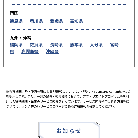
四国
徳島県
香川県
愛媛県
高知県
九州・沖縄
福岡県
佐賀県
長崎県
熊本県
大分県
宮崎
県
鹿児島県
沖縄県
※教育機関、塾・予備校等によるPR情報については、<PR>、<sponsored contents>など
を明示します。また、一部の記事・検索機能において、アフィリエイトプログラム等を利
用した提携機関・企業のサービス紹介を行っています。サービス内容や申し込み方法等に
ついては、リンク先の各サービスのページにある詳細情報を確認してください。
お知らせ