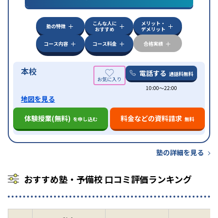
中高一貫校生に対応
成績保証制度あり
授業の振替
特徴
可能
不登校生に対応
学習にPC・タブレットを利用
こんな人に
メリット・
オンライン対応
1科目から受講可能
塾の特徴
おすすめ
デメリット
コース内容
コース料金
合格実績
本校
電話する
通話料無料
10:00〜22:00
地図を見る
体験授業(無料)
料金などの資料請求
を申し込む
無料
塾の詳細を見る
おすすめ塾・予備校 口コミ評価ランキング