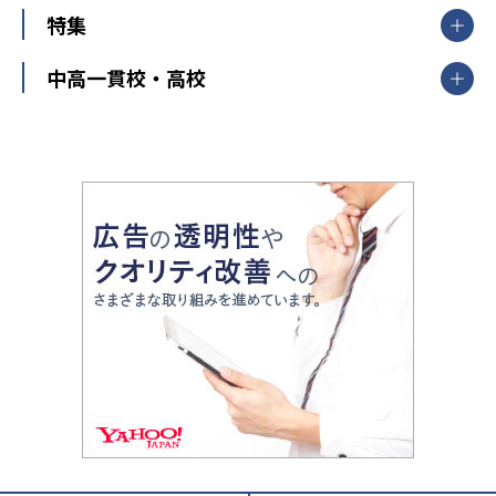
ナビ個別指導学院
中学受験
特集
新潟県
富山県
石川県
福井県
個別教室のトライ
高校受験
東進ハイスクール
中部
開成番長直伝！子どもの受験を成功させる方法
中高一貫校・高校
大学受験
武田塾
愛知県
静岡県
岐阜県
三重県
長野県
令和時代の失敗しない塾選び
資格取得・学び直し
山梨県
2020年代の教育
中学入試最前線
教育費・塾代
中学受験最前線
近畿
てら先生の教育業界基本メソッド
座談会
大学入試改革
大阪府
運動と遊びを考える
兵庫県
京都府
奈良県
和歌山県
教育全般
親子で極める家庭学習
滋賀県
令和の大学受験は情報戦！
大学受験塾の選び方
ママテクエグザム
情報Ⅰ、数学が苦手な人注目！最短距離の学力
中学受験に熱心な市区町村ランキング
中国
進化する中高一貫校・高校
アップ法
小学校受験
鳥取県
島根県
岡山県
広島県
山口県
悩み多き「大学受験」相談室
家庭教師
四国
英語・英会話・英検対策
徳島県
香川県
愛媛県
高知県
小学校教師が解説！中学受験のリアル
教育ニュース最前線
九州・沖縄
教育ジャーナリストが徹底解説！ 大学受験の羅
福岡県
佐賀県
長崎県
熊本県
大分県
針盤
宮崎県
鹿児島県
沖縄県