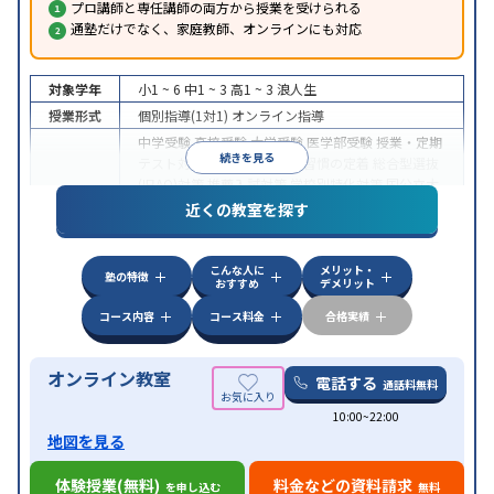
プロ講師と専任講師の両方から授業を受けられる
通塾だけでなく、家庭教師、オンラインにも対応
対象学年
小1 ~ 6
中1 ~ 3
高1 ~ 3
浪人生
授業形式
個別指導(1対1)
オンライン指導
中学受験
高校受験
大学受験
医学部受験
授業・定期
続きを見る
テスト対策
内申点対策
学習習慣の定着
総合型選抜
(旧AO)対策
推薦入試対策
学校別特化対策
国公立大
目的
対策
私大対策
共通テスト対策
英検(英語検定)対策
近くの教室を探す
漢検(漢字検定)対策
数学特化対策
英語・英会話特化
対策
その他科目別特化対策
こんな人に
メリット・
中高一貫校生に対応
授業の振替可能
不登校生に対
塾の特徴
おすすめ
デメリット
特徴
応
オンライン対応
1科目から受講可能
季節講習の
みの受講可
自習室あり
コース内容
コース料金
合格実績
オンライン教室
電話する
通話料無料
10:00~22:00
地図を見る
体験授業(無料)
料金などの資料請求
を申し込む
無料