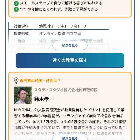
スモールステップで自分で解ける喜びが味わえる
学年や年齢にとらわれず、先取り学習ができる
対象学年
幼児
小1 ~ 6
中1 ~ 3
高1 ~ 3
授業形式
オンライン指導
自立学習
目的
授業・定期テスト対策
学習習慣の定着
続きを見る
特徴
オンライン対応
1科目から受講可能
近くの教室を探す
専門家の評価・評判は？
スタディスタジオ株式会社代表取締役
鈴木孝一
KUMONは、公文教育研究会が独自開発したプリントを使用して学
習する無学年式の学習塾だ。フランチャイズ展開で校舎数を伸ば
しており、国内1.5万校舎、国外0.8万校舎にのぼる。それだけ学習
指導が仕組み化されていて、誰でも指導できるようになっているこ
とがわかる。だからこそ、校舎選びでは子どもと指導者の相性を
続きを見る
きちんと確認すべきである。近所に2校舎ある場合も多いので、両