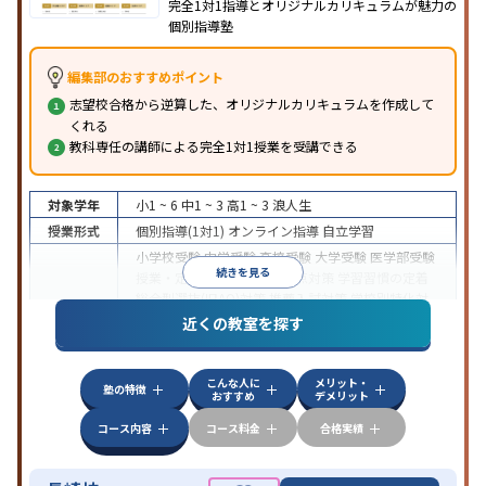
完全1対1指導とオリジナルカリキュラムが魅力の
個別指導塾
編集部のおすすめポイント
志望校合格から逆算した、オリジナルカリキュラムを作成して
くれる
教科専任の講師による完全1対1授業を受講できる
対象学年
小1 ~ 6
中1 ~ 3
高1 ~ 3
浪人生
授業形式
個別指導(1対1)
オンライン指導
自立学習
小学校受験
中学受験
高校受験
大学受験
医学部受験
続きを見る
授業・定期テスト対策
内申点対策
学習習慣の定着
総合型選抜(旧AO)対策
推薦入試対策
学校別特化対
目的
策
国公立大対策
私大対策
共通テスト対策
英検(英
近くの教室を探す
語検定)対策
漢検(漢字検定)対策
数学特化対策
英
語・英会話特化対策
その他科目別特化対策
こんな人に
メリット・
中高一貫校生に対応
授業の振替可能
学習にPC・タ
塾の特徴
おすすめ
デメリット
ブレットを利用
オンライン対応
1科目から受講可能
特徴
季節講習のみの受講可
発達障害の子どもに対応
自
コース内容
コース料金
合格実績
習室あり