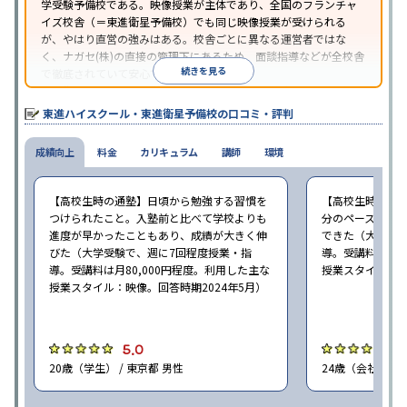
学受験予備校である。映像授業が主体であり、全国のフランチャ
イズ校舎（＝東進衛星予備校）でも同じ映像授業が受けられる
が、やはり直営の強みはある。校舎ごとに異なる運営者ではな
く、ナガセ(株)の直接の管理下にあるため、面談指導などが全校舎
続きを見る
で徹底されていて安心できる。
東進衛星予備校は、運営会社により指導方針や校舎のルールが異
なる。体験授業では、授業のみで判断するのではなく、担当者や
東進ハイスクール・東進衛星予備校の口コミ・評判
校舎雰囲気、校舎での合格実績などを確認すると良いだろう。
成績向上
料金
カリキュラム
講師
環境
【高校生時の通塾】日頃から勉強する習慣を
【高校生時の通
つけられたこと。入塾前と比べて学校よりも
分のペースで進
進度が早かったこともあり、成績が大きく伸
できた（大学受験
びた（大学受験で、週に7回程度授業・指
導。受講料は月8
導。受講料は月80,000円程度。利用した主な
授業スタイル：映
授業スタイル：映像。回答時期2024年5月）
5.0
5
20歳（学生） / 東京都 男性
24歳（会社員<正