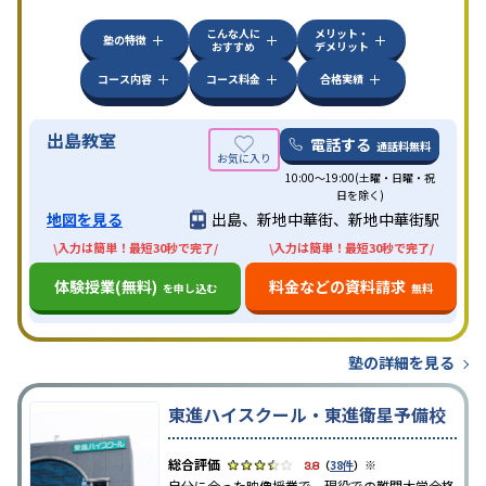
ていることが伺える。
こんな人に
メリット・
塾の特徴
おすすめ
デメリット
コース内容
コース料金
合格実績
出島教室
電話する
通話料無料
10:00～19:00(土曜・日曜・祝
日を除く)
地図を見る
出島、新地中華街、新地中華街駅
\入力は簡単！最短30秒で完了/
\入力は簡単！最短30秒で完了/
体験授業(無料)
料金などの資料請求
を申し込む
無料
塾の詳細を見る
東進ハイスクール・東進衛星予備校
※
3.8
（
38件
）
自分に合った映像授業で、現役での難関大学合格