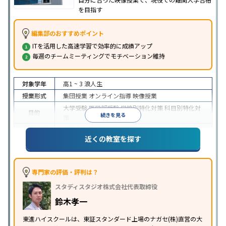
を目指す
編集部のおすすめポイント
ITを活用した高速学習で効率的に成績アップ
毎週のチームミーティングでモチベーション維持
対象学年
高1 ~ 3
浪人生
授業形式
集団授業
オンライン指導
映像授業
大学受験
医学部受験
学校別特化対策
科目別特化対
目的
続きを見る
策
特待生・奨学金制度あり
授業の振替可能
学習に
近くの教室を探す
特徴
PC・タブレットを利用
1科目から受講可能
季節講
習のみの受講可
※2024年6月調査。
大学受験塾・予備校のアンケート調査方法
を参照
専門家の評価・評判は？
スタディスタジオ株式会社代表取締役
鈴木孝一
東進ハイスクールは、東証スタンダード上場のナガセ(株)直営の大