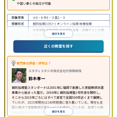
や習い事との両立が可能
対象学年
小3 ~ 6
中1 ~ 3
高1 ~ 3
授業形式
個別指導(1対2~)
オンライン指導
映像授業
中学受験
高校受験
大学受験
授業・定期テスト対策
続きを見る
内申点対策
学習習慣の定着
総合型選抜(旧AO)対策
目的
推薦入試対策
国公立大対策
私大対策
共通テスト対
策
英検(英語検定)対策
漢検(漢字検定)対策
数学特化
近くの教室を探す
対策
中高一貫校生に対応
授業の振替可能
不登校生に対
応
学習にPC・タブレットを利用
オンライン対応
1
専門家の評価・評判は？
特徴
科目から受講可能
季節講習のみの受講可
自習室あ
スタディスタジオ株式会社代表取締役
り
鈴木孝一
個別指導塾スタンダードは2001年に福岡で創業した家庭教師派遣
事業から始まった塾だ。2004年に個別指導塾1号校舎を開校し、
そこから2019年ごろにはすべて直営で全国500校近くまで展開し
ていたが、2023年現在は240校程度に落ち着いている。現在も全
国32拠点で家庭教師派遣サービスを提供している他、香港での個
続きを見る
別指導塾の運営も行っており、汎用的な指導ノウハウが蓄積され