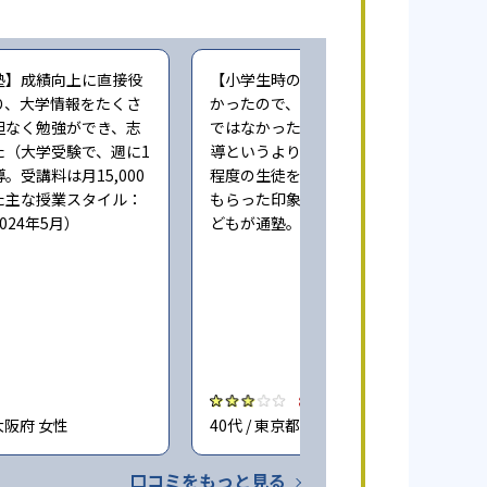
塾】成績向上に直接役
【小学生時の通塾】本人にやる気が無
り、大学情報をたくさ
かったので、成績向上するという感じ
担なく勉強ができ、志
ではなかった。また指導自体も個人指
た（大学受験で、週に1
導というより、一人の先生が一度に3人
。受講料は月15,000
程度の生徒をみており、きちんとみて
た主な授業スタイル：
もらった印象ではない（小学6年時に子
024年5月）
どもが通塾。回答時期:2023年3月）
3.0
大阪府 女性
40代 / 東京都 女性
口コミをもっと見る