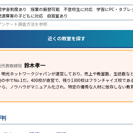
奨学金制度あり
授業の振替可能
不登校生に対応
学習にPC・タブレ
発達障害の子どもに対応
自習室あり
アンケート調査方法
を参照
近くの教室を探す
鈴木孝一
社代表取締役
）明光ネットワークジャパンが運営しており、売上や教室数、生徒数など
の中でNo.1だ。400校が直営で、残り1300校はフランチャイズ校で
から、ノウハウがマニュアル化され、特定の優秀な人材に依存しない教
評判