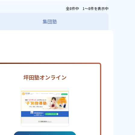
全8件中 1〜8件を表示中
集団塾
坪田塾オンライン