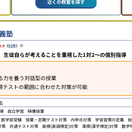
近くの教室を探す
義塾
※
3.6
（
53件
）
 生徒自らが考えることを重視した1対2〜の個別指導
る力を養う対話型の授業
期テストの範囲に合わせた対策が可能
生
導
自立学習
映像授業
医学部受験
授業・定期テスト対策
内申点対策
学習習慣の定着
総
対策
共通テスト対策
英検(英語検定)対策
漢検(漢字検定)対策
数学