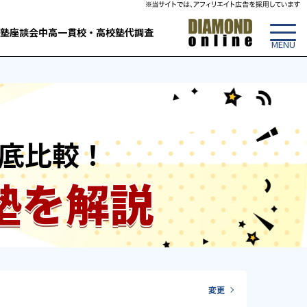
塾
座談会
中高一貫校・高校
塾代調査
底比較！
塾を解説
変更