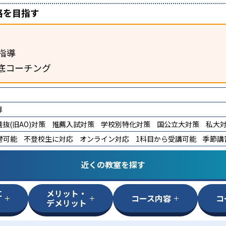
格を目指す
指導
底コーチング
導
抜(旧AO)対策
推薦入試対策
学校別特化対策
国公立大対策
私大
替可能
不登校生に対応
オンライン対応
1科目から受講可能
季節講
近くの教室を探す
に
メリット・
コース内容
コ
デメリット