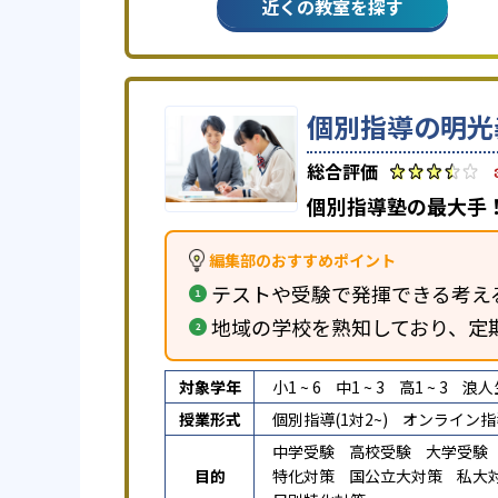
近くの教室を探す
個別指導の明光
個別指導塾の最大手！
編集部のおすすめポイント
テストや受験で発揮できる考え
地域の学校を熟知しており、定
対象学年
小1 ~ 6
中1 ~ 3
高1 ~ 3
浪人
授業形式
個別指導(1対2~)
オンライン指
中学受験
高校受験
大学受験
目的
特化対策
国公立大対策
私大