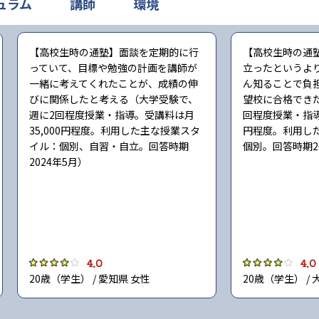
ュラム
講師
環境
【高校生時の通塾】面談を定期的に行
【高校生時の通
っていて、目標や勉強の計画を講師が
立ったというよ
一緒に考えてくれたことが、成績の伸
ん知ることで負
びに関係したと考える（大学受験で、
望校に合格でき
週に2回程度授業・指導。受講料は月
回程度授業・指導
35,000円程度。利用した主な授業スタ
円程度。利用し
イル：個別、自習・自立。回答時期
個別。回答時期2
2024年5月）
4.0
4.0
20歳（学生） / 愛知県 女性
20歳（学生） / 