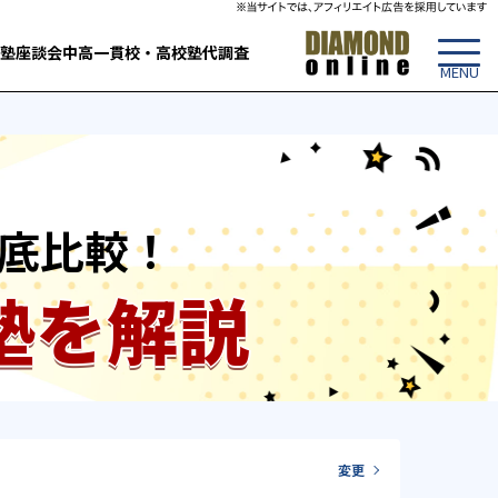
塾
座談会
中高一貫校・高校
塾代調査
底比較！
塾を解説
変更