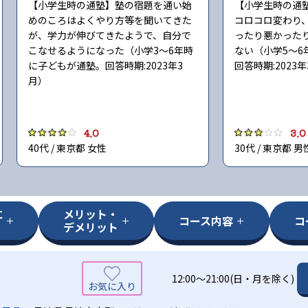
【小学生時の通塾】塾の宿題を通い始
【小学生時の通
めのころはよくやり方等を聞いてきた
コロコロ変わり
が、学力が伸びてきたようで、自分で
ったり悪かった
こなせるようになった（小学3〜6年時
ない（小学5〜6
に子どもが通塾。回答時期:2023年3
回答時期:2023
月）
4.0
3.0
40代 / 東京都 女性
30代 / 東京都 男
に
メリット・
コース内容
コ
デメリット
12:00～21:00(日・月を除く)