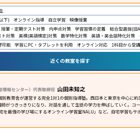
生
以下)
オンライン指導
自立学習
映像授業
授業・定期テスト対策
内申点対策
学習習慣の定着
総合型選抜(旧A
スト対策
英検(英語検定)対策
数学特化対策
英語・英会話特化対策
替可能
学習にPC・タブレットを利用
オンライン対応
1科目から受
近くの教室を探す
山田未知之
塾情報センター）代表取締役
個別教育舎が運営する完全1対1の個別指導塾。西日本と東京を中心に約
講師がつきっきりになり、対話を通して生徒の学力を伸ばしていく。コ
自宅を最強の学び場にするオンライン学習室NALU」など、自宅学習も