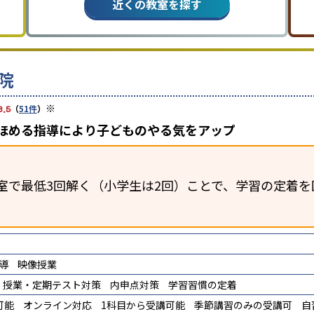
近くの教室を探す
院
※
3.5
（
51件
）
、ほめる指導により子どものやる気をアップ
室で最低3回解く（小学生は2回）ことで、学習の定着を
導
映像授業
授業・定期テスト対策
内申点対策
学習習慣の定着
可能
オンライン対応
1科目から受講可能
季節講習のみの受講可
自