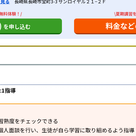
を見る
長崎県長崎市宝町3-3 サンロイヤル２１−２Ｆ
無料体験！/
\夏期講習
)
料金など
を申し込む
:1指導
習熟度をチェックできる
個人面談を行い、生徒が自ら学習に取り組めるよう指導