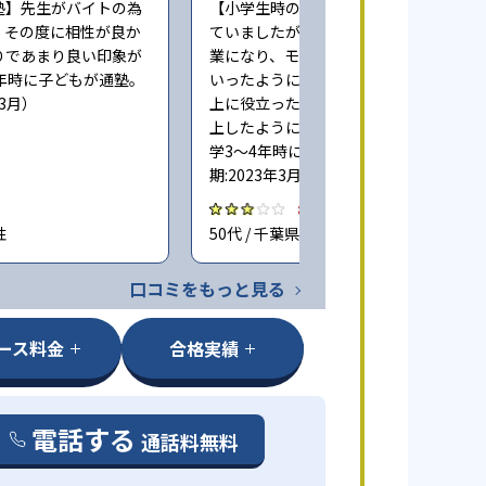
塾】先生がバイトの為
【小学生時の通塾】最初は楽しく通っ
、その度に相性が良か
ていましたが、コロナ禍でリモート授
りであまり良い印象が
業になり、モチベーションが下がって
年時に子どもが通塾。
いったように思います。多少の成績向
年3月）
上に役立ったと思いますが目立って向
上したようには思っておりません（小
学3〜4年時に子どもが通塾。回答時
期:2023年3月）
3.0
性
50代 / 千葉県 女性
口コミをもっと見る
ース料金
合格実績
電話する
通話料無料