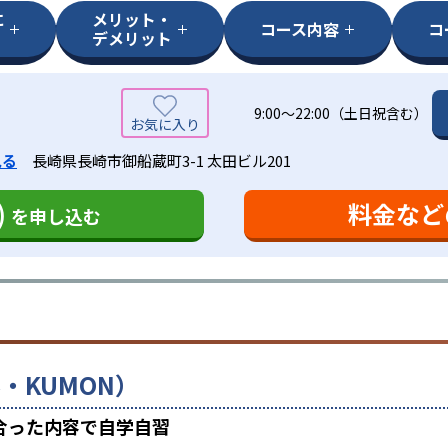
に
メリット・
コース内容
コ
デメリット
9:00～22:00（土日祝含む）
見る
長崎県長崎市御船蔵町3-1 太田ビル201
)
料金など
を申し込む
・KUMON）
合った内容で自学自習