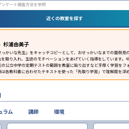
アンケート調査方法
を参照
近くの教室を探す
杉浦由美子
ー
せっかいな先生」をキャッチコピーとして、おせっかいなまでの面倒見
法を取り入れ、生徒のモチベーションをあげていく指導をしています。
元の公立中学の定期テストの範囲を教室に貼り出すなど手厚く学習をフ
語は各教科書に合わせたテキストを使った「先取り学習」で理解度を深
判
ュラム
講師
環境