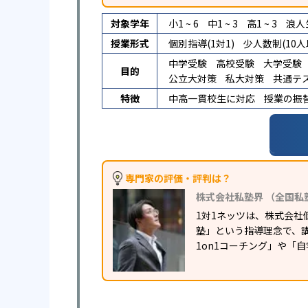
対象学年
小1 ~ 6
中1 ~ 3
高1 ~ 3
浪人
授業形式
個別指導(1対1)
少人数制(10人
中学受験
高校受験
大学受験
目的
公立大対策
私大対策
共通テ
特徴
中高一貫校生に対応
授業の振
専門家の評価・評判は？
株式会社私塾界 （全国私
1対1ネッツは、株式会社
塾」という指導理念で、
1on1コーチング」や「