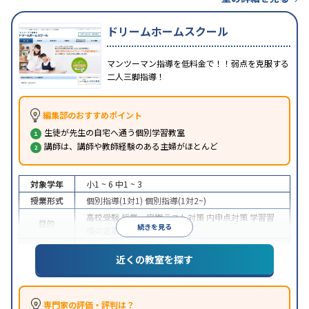
ドリームホームスクール
マンツーマン指導を低料金で！！弱点を克服する
二人三脚指導！
編集部のおすすめポイント
生徒が先生の自宅へ通う個別学習教室
講師は、講師や教師経験のある主婦がほとんど
対象学年
小1 ~ 6
中1 ~ 3
授業形式
個別指導(1対1)
個別指導(1対2~)
高校受験
授業・定期テスト対策
内申点対策
学習習
目的
続きを見る
慣の定着
授業の振替可能
不登校生に対応
1科目から受講可能
特徴
近くの教室を探す
季節講習のみの受講可
専門家の評価・評判は？