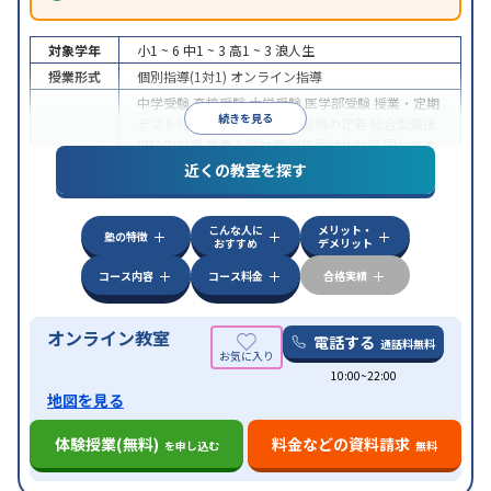
対象学年
小1 ~ 6
中1 ~ 3
高1 ~ 3
浪人生
授業形式
個別指導(1対1)
オンライン指導
中学受験
高校受験
大学受験
医学部受験
授業・定期
続きを見る
テスト対策
内申点対策
学習習慣の定着
総合型選抜
(旧AO)対策
推薦入試対策
学校別特化対策
国公立大
目的
対策
私大対策
共通テスト対策
英検(英語検定)対策
近くの教室を探す
漢検(漢字検定)対策
数学特化対策
英語・英会話特化
対策
その他科目別特化対策
こんな人に
メリット・
中高一貫校生に対応
授業の振替可能
不登校生に対
塾の特徴
おすすめ
デメリット
特徴
応
オンライン対応
1科目から受講可能
季節講習の
みの受講可
自習室あり
コース内容
コース料金
合格実績
オンライン教室
電話する
通話料無料
10:00~22:00
地図を見る
体験授業(無料)
料金などの資料請求
を申し込む
無料