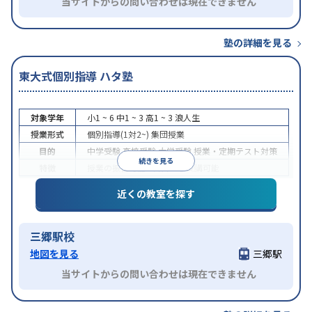
当サイトからの問い合わせは現在できません
塾の詳細を見る
東大式個別指導 ハタ塾
対象学年
小1 ~ 6
中1 ~ 3
高1 ~ 3
浪人生
授業形式
個別指導(1対2~)
集団授業
目的
中学受験
高校受験
大学受験
授業・定期テスト対策
続きを見る
特徴
授業の振替可能
1科目から受講可能
近くの教室を探す
三郷駅校
地図を見る
三郷駅
当サイトからの問い合わせは現在できません