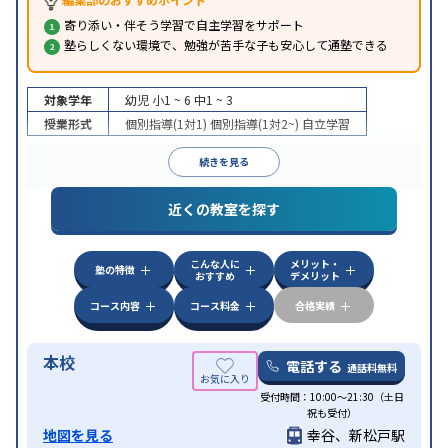
寄り添い・伴そう学習で自主学習をサポート
塾らしくない環境で、勉強が苦手な子も安心して通塾できる
対象学年
幼児
小1 ~ 6
中1 ~ 3
授業形式
個別指導(1対1)
個別指導(1対2~)
自立学習
続きを見る
近くの教室を探す
こんな人に
メリット・
塾の特徴
おすすめ
デメリット
コース内容
コース料金
合格実績
本校
電話する
通話料無料
受付時間：10:00～21:30（土日
祝も受付）
地図を見る
幸谷、新松戸駅