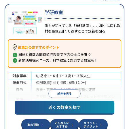
学研教室
誰もが知っている「学研教室」。小学生は同じ教
材を最低2回くり返すことで定着を図る
編集部のおすすめポイント
国語と算数の同時並行授業で学力の土台を養う
新聞活用探究コース、科学教室に対応する教室も！
対象学年
幼児
小1 ~ 6
中1 ~ 3
高1 ~ 3
浪人生
授業形式
個別指導(1対1)
個別指導(1対2~)
目的
授業・定期テスト対策
学習習慣の定着
続きを見る
不登校生に対応
学習にPC・タブレットを利用
オン
特徴
ライン対応
近くの教室を探す
こんな人に
メリット・
塾の特徴
おすすめ
デメリット