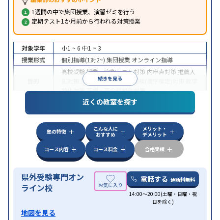
1週間の中で集団授業、演習ゼミを行う
定期テスト1か月前から行われる対策授業
対象学年
小1 ~ 6
中1 ~ 3
授業形式
個別指導(1対2~)
集団授業
オンライン指導
高校受験
授業・定期テスト対策
内申点対策
推薦入
続きを見る
目的
試対策
英検(英語検定)対策
漢検(漢字検定)対策
数学
特化対策
英語・英会話特化対策
近くの教室を探す
特徴
オンライン対応
こんな人に
メリット・
塾の特徴
おすすめ
デメリット
コース内容
コース料金
合格実績
県外受験専門オン
電話する
通話料無料
ライン校
14:00～20:00(土曜・日曜・祝
日を除く)
地図を見る