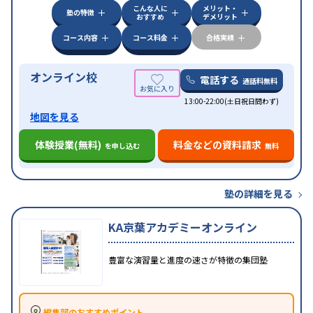
こんな人に
メリット・
塾の特徴
おすすめ
デメリット
コース内容
コース料金
合格実績
オンライン校
電話する
通話料無料
13:00-22:00(土日祝日問わず)
地図を見る
体験授業(無料)
料金などの資料請求
を申し込む
無料
塾の詳細を見る
KA京葉アカデミーオンライン
豊富な演習量と進度の速さが特徴の集団塾
編集部のおすすめポイント