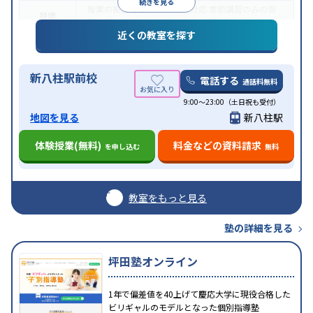
続きを見る
授業の振替可能
オンライン対応
季節講習のみの受
特徴
講可
発達障害の子どもに対応
自習室あり
近くの教室を探す
新八柱駅前校
電話する
通話料無料
9:00～23:00（土日祝も受付）
地図を見る
新八柱駅
体験授業(無料)
料金などの資料請求
を申し込む
無料
教室をもっと見る
塾の詳細を見る
坪田塾オンライン
1年で偏差値を40上げて慶応大学に現役合格した
ビリギャルのモデルとなった個別指導塾