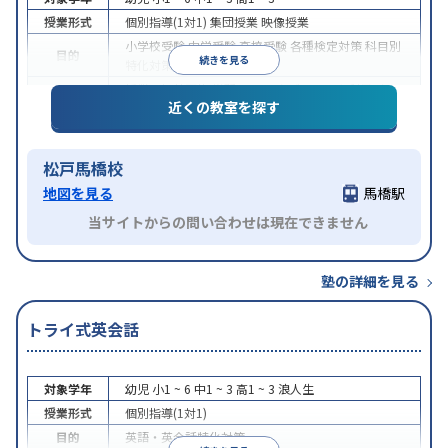
授業形式
個別指導(1対1)
集団授業
映像授業
小学校受験
中学受験
高校受験
各種検定対策
科目別
目的
続きを見る
特化対策
授業の振替可能
学習にPC・タブレットを利用
オン
特徴
近くの教室を探す
ライン対応
1科目から受講可能
松戸馬橋校
地図を見る
馬橋駅
当サイトからの問い合わせは現在できません
塾の詳細を見る
トライ式英会話
対象学年
幼児
小1 ~ 6
中1 ~ 3
高1 ~ 3
浪人生
授業形式
個別指導(1対1)
目的
英語・英会話特化対策