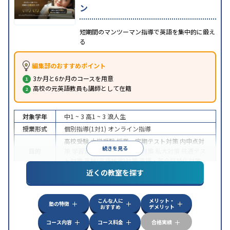
ン
短期間のマンツーマン指導で英語を集中的に鍛え
る
編集部のおすすめポイント
3か月と6か月のコースを用意
高校の元英語教員も講師として在籍
対象学年
中1 ~ 3
高1 ~ 3
浪人生
授業形式
個別指導(1対1)
オンライン指導
高校受験
大学受験
授業・定期テスト対策
内申点対
続きを見る
目的
策
学習習慣の定着
国公立大対策
私大対策
共通テス
ト対策
英検(英語検定)対策
英語・英会話特化対策
近くの教室を探す
中高一貫校生に対応
授業の振替可能
不登校生に対
特徴
応
学習にPC・タブレットを利用
オンライン対応
1
科目から受講可能
こんな人に
メリット・
塾の特徴
おすすめ
デメリット
コース内容
コース料金
合格実績