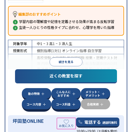
編集部のおすすめポイント
学習内容の理解度や記憶を定着させる効果が高まる反転学習
生徒一人ひとりの性格タイプに合わせ、心理学を用いた指導
対象学年
中1 ~ 3
高1 ~ 3
浪人生
授業形式
個別指導(1対1)
オンライン指導
自立学習
高校受験
大学受験
医学部受験
授業・定期テスト対
続きを見る
策
内申点対策
学習習慣の定着
総合型選抜(旧AO)対
策
推薦入試対策
学校別特化対策
国公立大対策
私大
目的
対策
共通テスト対策
英検(英語検定)対策
漢検(漢字
近くの教室を探す
検定)対策
数学特化対策
英語・英会話特化対策
その
他科目別特化対策
こんな人に
メリット・
中高一貫校生に対応
授業の振替可能
不登校生に対
塾の特徴
おすすめ
デメリット
応
学習にPC・タブレットを利用
オンライン対応
1
特徴
科目から受講可能
季節講習のみの受講可
発達障害
コース内容
コース料金
合格実績
の子どもに対応
坪田塾ONLINE
電話する
通話料無料
10:00～19:00（土日祝も受付）