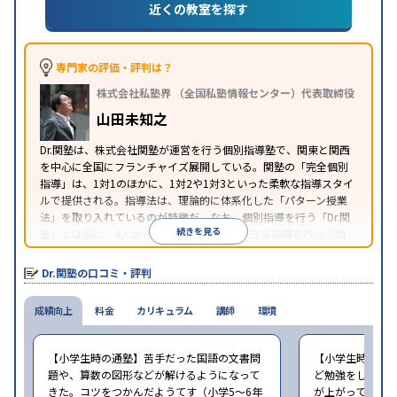
策
共通テスト対策
英検(英語検定)対策
漢検(漢字検
近くの教室を探す
定)対策
数学特化対策
中高一貫校生に対応
授業の振替可能
不登校生に対
特徴
応
1科目から受講可能
季節講習のみの受講可
発達
専門家の評価・評判は？
障害の子どもに対応
自習室あり
株式会社私塾界 （全国私塾情報センター）代表取締役
※2023年3月調査。
小学校高学年の個別指導塾アンケート調査方法
を参
山田未知之
照
Dr.関塾は、株式会社関塾が運営を行う個別指導塾で、関東と関西
を中心に全国にフランチャイズ展開している。関塾の「完全個別
指導」は、1対1のほかに、1対2や1対3といった柔軟な指導スタイ
ルで提供される。指導法は、理論的に体系化した「パターン授業
法」を取り入れているのが特徴だ。なお、個別指導を行う「Dr.関
続きを見る
塾」とは別に、4人から12人前後の少人数クラス指導を行う「関
塾」がある。
Dr.関塾の口コミ・評判
成績向上
料金
カリキュラム
講師
環境
【小学生時の通塾】苦手だった国語の文書問
【小学生時の通
題や、算数の図形などが解けるようになって
ど勉強をしなか
きた。コツをつかんだようてす（小学5〜6年
が上がってました