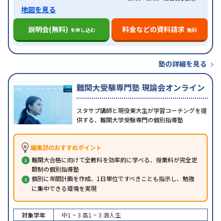
地図を見る
説明会(無料)
料金などの資料請求
を申し込む
無料
塾の詳細を見る
難関大受験専門塾 現論会オンライン
スタサプ講師と現役東大生が学習コーチングを提
供する、難関大学受験専門の個別指導塾
編集部のおすすめポイント
難関大合格に向けて全教科を効率的に学べる、授業料が完全定
額制の個別指導塾
個別に年間計画を作成、1日単位ですべきことも指示し、勉強
に集中できる環境を実現
対象学年
中1 ~ 3
高1 ~ 3
浪人生