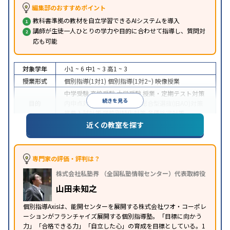
編集部のおすすめポイント
教科書準拠の教材を自立学習できるAIシステムを導入
講師が生徒一人ひとりの学力や目的に合わせて指導し、質問対
応も可能
対象学年
小1 ~ 6
中1 ~ 3
高1 ~ 3
授業形式
個別指導(1対1)
個別指導(1対2~)
映像授業
中学受験
高校受験
大学受験
授業・定期テスト対策
続きを見る
目的
内申点対策
学習習慣の定着
総合型選抜(旧AO)対策
推薦入試対策
学校別特化対策
各種検定対策
近くの教室を探す
授業の振替可能
学習にPC・タブレットを利用
オン
特徴
ライン対応
1科目から受講可能
季節講習のみの受講
可
※2023年3月調査。
小学校高学年の個別指導塾アンケート調査方法
を参
専門家の評価・評判は？
照
株式会社私塾界 （全国私塾情報センター）代表取締役
山田未知之
個別指導Axisは、能開センターを展開する株式会社ワオ・コーポレ
ーションがフランチャイズ展開する個別指導塾。「目標に向かう
力」「合格できる力」「自立した心」の育成を目標としている。1