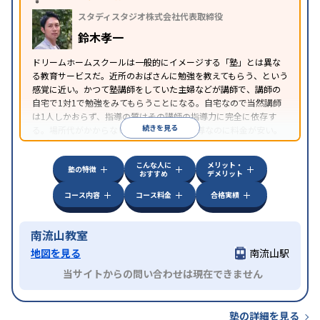
スタディスタジオ株式会社代表取締役
鈴木孝一
ドリームホームスクールは一般的にイメージする「塾」とは異な
る教育サービスだ。近所のおばさんに勉強を教えてもらう、という
感覚に近い。かつて塾講師をしていた主婦などが講師で、講師の
自宅で1対1で勉強をみてもらうことになる。自宅なので当然講師
は1人しかおらず、指導の質はその講師の指導力に完全に依存す
続きを見る
る。場所代がかからないため1対1の個別指導なのに料金が安い。
近所にいい講師がいる場合はとてもお得だ。
こんな人に
メリット・
塾の特徴
おすすめ
デメリット
コース内容
コース料金
合格実績
南流山教室
地図を見る
南流山駅
当サイトからの問い合わせは現在できません
塾の詳細を見る