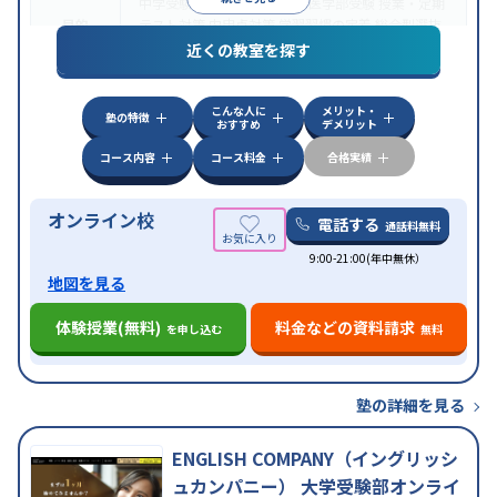
中学受験
高校受験
大学受験
医学部受験
授業・定期
目的
テスト対策
内申点対策
学習習慣の定着
総合型選抜
(旧AO)対策
推薦入試対策
学校別特化対策
近くの教室を探す
中高一貫校生に対応
特待生・奨学金制度あり
成績
保証制度あり
授業の振替可能
不登校生に対応
オン
特徴
こんな人に
メリット・
ライン対応
1科目から受講可能
季節講習のみの受講
塾の特徴
おすすめ
デメリット
可
コース内容
コース料金
合格実績
オンライン校
電話する
通話料無料
9:00-21:00(年中無休）
地図を見る
体験授業(無料)
料金などの資料請求
を申し込む
無料
塾の詳細を見る
ENGLISH COMPANY（イングリッシ
ュカンパニー） 大学受験部オンライ