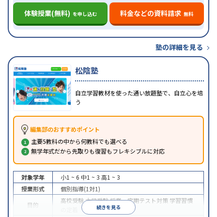
体験授業(無料)
料金などの資料請求
を申し込む
無料
塾の詳細を見る
松陰塾
自立学習教材を使った通い放題塾で、自立心を培
う
編集部のおすすめポイント
主要5教科の中から何教科でも選べる
無学年式だから先取りも復習もフレキシブルに対応
対象学年
小1 ~ 6
中1 ~ 3
高1 ~ 3
授業形式
個別指導(1対1)
高校受験
大学受験
授業・定期テスト対策
学習習慣
目的
続きを見る
の定着