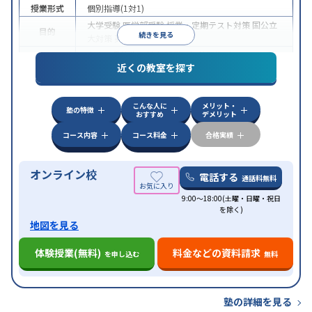
授業形式
個別指導(1対1)
大学受験
医学部受験
授業・定期テスト対策
国公立
目的
続きを見る
大対策
英検(英語検定)対策
中高一貫校生に対応
授業の振替可能
オンライン対
特徴
近くの教室を探す
応
自習室あり
こんな人に
メリット・
塾の特徴
おすすめ
デメリット
コース内容
コース料金
合格実績
オンライン校
電話する
通話料無料
9:00～18:00(土曜・日曜・祝日
を除く)
地図を見る
体験授業(無料)
料金などの資料請求
を申し込む
無料
塾の詳細を見る