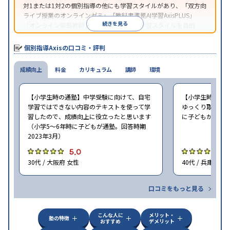
対1または1対2の個別指導の他にも学習スタイルがあり、「双方向
ライブ授業のオンラインゼミ」「教科書準拠AI学習AxisPLUS」
続きを見る
「オンライン家庭教師」など、さまざまな学習スタイルを目的
別・科目別に選択することができる。
個別指導Axisの口コミ・評判
成績向上
料金
カリキュラム
講師
環境
【小学生時の通塾】中学受験に向けて、自宅
【小学生時の通
学習ではできない内容のテキストを使って学
ゆっくり取り組む
習したので、成績向上に役立ったと思います
に子どもが通塾。
（小学5〜6年時に子どもが通塾。回答時期
2023年3月）
5.0
5
30代 / 大阪府 女性
40代 / 兵庫県 女
口コミをもっと見る
こんな人に
メリット・
塾の特徴
おすすめ
デメリット