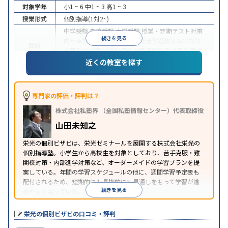
対象学年
小1 ~ 6
中1 ~ 3
高1 ~ 3
授業形式
個別指導(1対2~)
中学受験
高校受験
大学受験
授業・定期テスト対策
続きを見る
内申点対策
学習習慣の定着
総合型選抜(旧AO)対策
目的
推薦入試対策
学校別特化対策
各種検定対策
科目別
特化対策
近くの教室を探す
中高一貫校生に対応
授業の振替可能
1科目から受講
特徴
可能
※2023年3月調査。
小学校高学年の個別指導塾アンケート調査方法
を参
専門家の評価・評判は？
照
株式会社私塾界 （全国私塾情報センター）代表取締役
山田未知之
栄光の個別ビザビは、栄光ゼミナールを展開する株式会社栄光の
個別指導塾。小学生から高校生を対象としており、苦手克服・難
関校対策・内部進学対策など、オーダーメイドの学習プランを提
案している。年間の学習スケジュールの他に、週間学習予定表も
配付されるため、短期的にも長期的にも見通しをもって学習が進
続きを見る
めやすくなっている。
栄光の個別ビザビの口コミ・評判