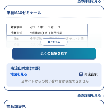
塾の詳細を見る
東葛MAXゼミナール
対象学年
小3 ~ 6
中1 ~ 3
高1 ~ 3
授業形式
個別指導(1対1)
集団授業
目的
中学受験
高校受験
授業・定期テスト対策
続きを見る
特徴
授業の振替可能
近くの教室を探す
南流山教室(本部)
地図を見る
南流山駅
当サイトからの問い合わせは現在できません
塾の詳細を見る
理数研究塾