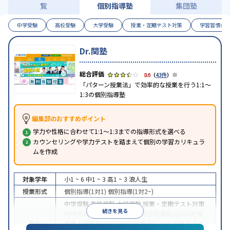
覧
個別指導塾
集団塾
中学受験
高校受験
大学受験
授業・定期テスト対策
学習習慣の
Dr.関塾
※
3.6
（
43件
）
「パターン授業法」で効率的な授業を行う1:1～
1:3の個別指導塾
編集部のおすすめポイント
学力や性格に合わせて1:1～1:3までの指導形式を選べる
カウンセリングや学力テストを踏まえて個別の学習カリキュラ
ムを作成
対象学年
小1 ~ 6
中1 ~ 3
高1 ~ 3
浪人生
授業形式
個別指導(1対1)
個別指導(1対2~)
中学受験
高校受験
大学受験
授業・定期テスト対策
続きを見る
内申点対策
学習習慣の定着
総合型選抜(旧AO)対策
目的
推薦入試対策
学校別特化対策
国公立大対策
私大対