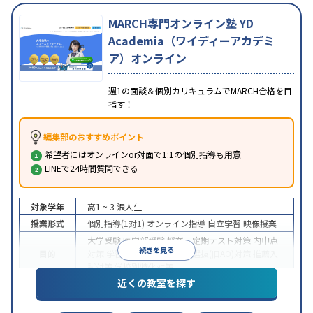
MARCH専門オンライン塾 YD
Academia（ワイディーアカデミ
ア）オンライン
週1の面談＆個別カリキュラムでMARCH合格を目
指す！
編集部のおすすめポイント
希望者にはオンラインor対面で1:1の個別指導も用意
LINEで24時間質問できる
対象学年
高1 ~ 3
浪人生
授業形式
個別指導(1対1)
オンライン指導
自立学習
映像授業
大学受験
医学部受験
授業・定期テスト対策
内申点
続きを見る
目的
対策
学習習慣の定着
総合型選抜(旧AO)対策
推薦入
試対策
学校別特化対策
近くの教室を探す
中高一貫校生に対応
授業の振替可能
不登校生に対
特徴
応
学習にPC・タブレットを利用
オンライン対応
1
科目から受講可能