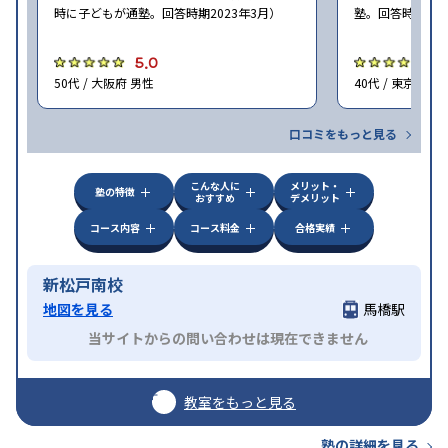
時に子どもが通塾。回答時期2023年3月）
塾。回答時期202
5.0
4
50代 / 大阪府 男性
40代 / 東京都 女
口コミをもっと見る
こんな人に
メリット・
塾の特徴
おすすめ
デメリット
コース内容
コース料金
合格実績
新松戸南校
地図を見る
馬橋駅
当サイトからの問い合わせは現在できません
教室をもっと見る
塾の詳細を見る