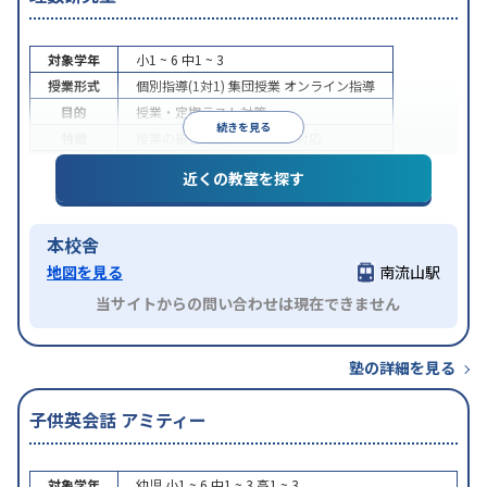
対象学年
小1 ~ 6
中1 ~ 3
授業形式
個別指導(1対1)
集団授業
オンライン指導
目的
授業・定期テスト対策
続きを見る
特徴
授業の振替可能
オンライン対応
近くの教室を探す
本校舎
地図を見る
南流山駅
当サイトからの問い合わせは現在できません
塾の詳細を見る
子供英会話 アミティー
対象学年
幼児
小1 ~ 6
中1 ~ 3
高1 ~ 3