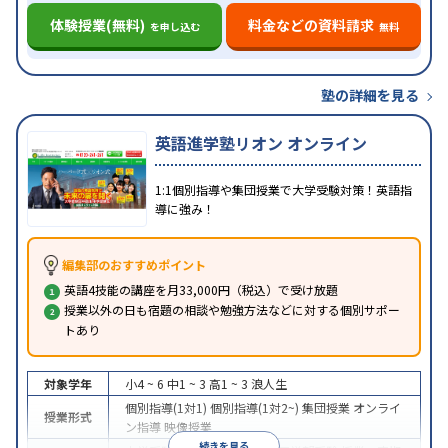
体験授業(無料)
料金などの資料請求
を申し込む
無料
塾の詳細を見る
英語進学塾リオン オンライン
1:1個別指導や集団授業で大学受験対策！英語指
導に強み！
編集部のおすすめポイント
英語4技能の講座を月33,000円（税込）で受け放題
授業以外の日も宿題の相談や勉強方法などに対する個別サポー
トあり
対象学年
小4 ~ 6
中1 ~ 3
高1 ~ 3
浪人生
個別指導(1対1)
個別指導(1対2~)
集団授業
オンライ
授業形式
ン指導
映像授業
続きを見る