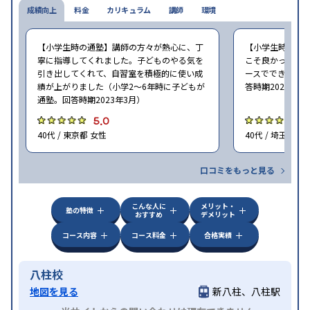
成績向上
料金
カリキュラム
講師
環境
【小学生時の通塾】講師の方々が熱心に、丁
【小学生時の通
寧に指導してくれました。子どものやる気を
こそ良かった。 
引き出してくれて、自習室を積極的に使い成
ースでできた（小
績が上がりました（小学2〜6年時に子どもが
答時期2023年3
通塾。回答時期2023年3月）
5.0
5
40代 / 東京都 女性
40代 / 埼玉県 女
口コミをもっと見る
こんな人に
メリット・
塾の特徴
おすすめ
デメリット
コース内容
コース料金
合格実績
八柱校
地図を見る
新八柱、八柱駅