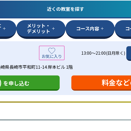
近くの教室を探す
に
メリット・
コース内容
コ
デメリット
13:00〜21:00(日月除く)
崎県長崎市平和町11-14 岸本ビル 1階
)
料金など
を申し込む