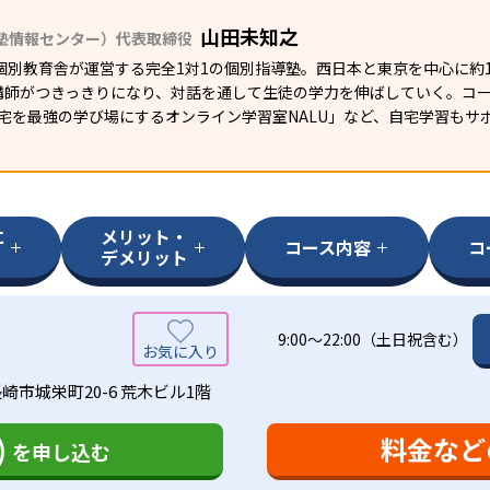
山田未知之
塾情報センター）代表取締役
個別教育舎が運営する完全1対1の個別指導塾。西日本と東京を中心に約
講師がつきっきりになり、対話を通して生徒の学力を伸ばしていく。コ
自宅を最強の学び場にするオンライン学習室NALU」など、自宅学習も
に
メリット・
コース内容
コ
デメリット
9:00～22:00（土日祝含む）
崎市城栄町20-6 荒木ビル1階
)
料金など
を申し込む