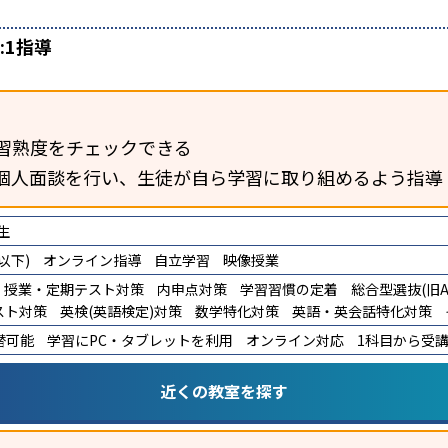
:1指導
習熟度をチェックできる
個人面談を行い、生徒が自ら学習に取り組めるよう指導
生
以下)
オンライン指導
自立学習
映像授業
授業・定期テスト対策
内申点対策
学習習慣の定着
総合型選抜(旧A
スト対策
英検(英語検定)対策
数学特化対策
英語・英会話特化対策
替可能
学習にPC・タブレットを利用
オンライン対応
1科目から受
近くの教室を探す