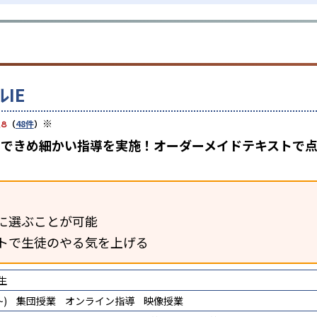
IE
※
.8
（
48件
）
担任制できめ細かい指導を実施！オーダーメイドテキスト
に選ぶことが可能
トで生徒のやる気を上げる
生
)
集団授業
オンライン指導
映像授業