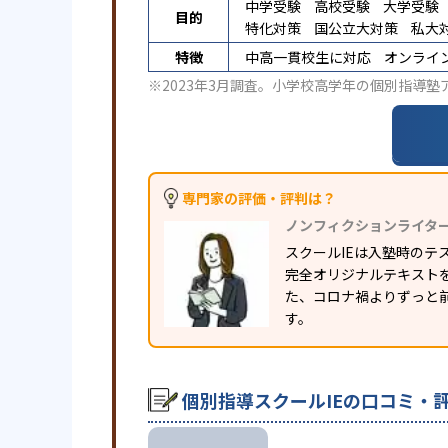
中学受験
高校受験
大学受験
目的
特化対策
国公立大対策
私大
特徴
中高一貫校生に対応
オンライ
※2023年3月調査。
小学校高学年の個別指導塾
専門家の評価・評判は？
ノンフィクションライタ
スクールIEは入塾時の
完全オリジナルテキスト
た、コロナ禍よりずっと前
す。
個別指導スクールIEの口コミ・