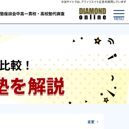
塾
座談会
中高一貫校・高校
塾代調査
比較！
塾を解説
変更