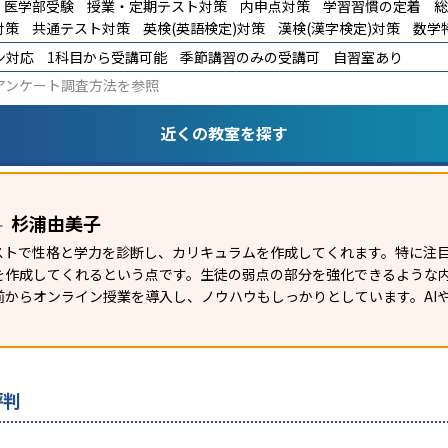
医学部受験
授業・定期テスト対策
内申点対策
学習習慣の定着
総
対策
共通テスト対策
英検(英語検定)対策
漢検(漢字検定)対策
数学
ン対応
1科目から受講可能
季節講習のみの受講可
自習室あり
アンケート調査方法
を参照
近くの教室を探す
杉浦由美子
ー
テストで性格と学力を診断し、カリキュラムを作成してくれます。特に注
を作成してくれるという点です。生徒の弱点の部分を強化できるような
からオンライン授業を導入し、ノウハウもしっかりとしています。AIや
評判