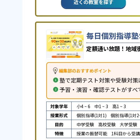
近くの教室を探す
毎日個別指導塾S
定額通い放題！地域
編集部のおすすめポイント
塾で定期テスト対策や受験対策
予習・演習・確認テストがすべ
対象学年
小4 ~ 6
中1 ~ 3
高1 ~ 3
授業形式
個別指導(1対1)
個別指導(1対2~
目的
中学受験
高校受験
大学受験
特徴
授業の振替可能
1科目から受