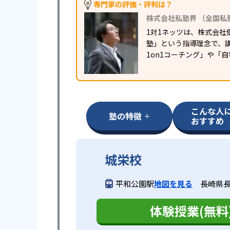
専門家の評価・評判は？
株式会社私塾界 （全国私
1対1ネッツは、株式会社
塾」という指導理念で、
1on1コーチング」や「
こんな人
塾の特徴
おすすめ
城栄校
平和公園駅
地図を見る
長崎県長
体験授業(無料