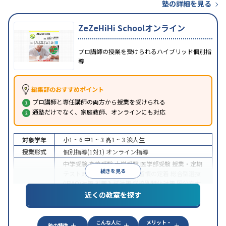
塾の詳細を見る
ZeZeHiHi Schoolオンライン
プロ講師の授業を受けられるハイブリッド個別指
導
編集部のおすすめポイント
プロ講師と専任講師の両方から授業を受けられる
通塾だけでなく、家庭教師、オンラインにも対応
対象学年
小1 ~ 6
中1 ~ 3
高1 ~ 3
浪人生
授業形式
個別指導(1対1)
オンライン指導
中学受験
高校受験
大学受験
医学部受験
授業・定期
続きを見る
テスト対策
内申点対策
学習習慣の定着
総合型選抜
(旧AO)対策
推薦入試対策
学校別特化対策
国公立大
目的
対策
私大対策
共通テスト対策
英検(英語検定)対策
近くの教室を探す
漢検(漢字検定)対策
数学特化対策
英語・英会話特化
対策
その他科目別特化対策
こんな人に
メリット・
中高一貫校生に対応
授業の振替可能
不登校生に対
塾の特徴