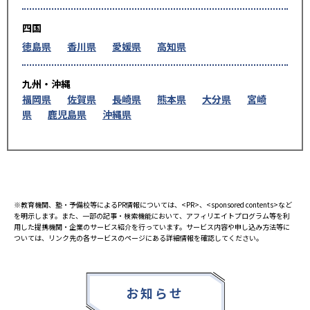
四国
徳島県
香川県
愛媛県
高知県
九州・沖縄
福岡県
佐賀県
長崎県
熊本県
大分県
宮崎
県
鹿児島県
沖縄県
※教育機関、塾・予備校等によるPR情報については、<PR>、<sponsored contents>など
を明示します。また、一部の記事・検索機能において、アフィリエイトプログラム等を利
用した提携機関・企業のサービス紹介を行っています。サービス内容や申し込み方法等に
ついては、リンク先の各サービスのページにある詳細情報を確認してください。
お知らせ