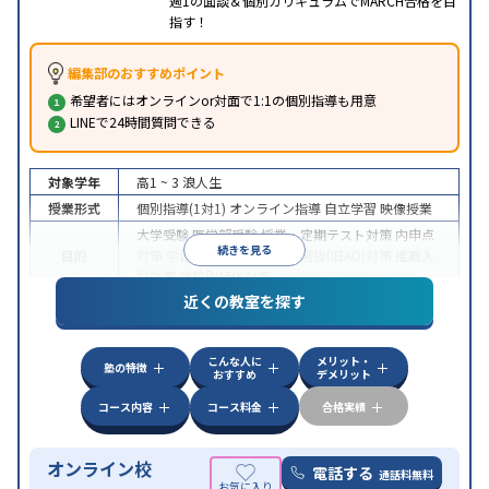
週1の面談＆個別カリキュラムでMARCH合格を目
指す！
編集部のおすすめポイント
希望者にはオンラインor対面で1:1の個別指導も用意
LINEで24時間質問できる
対象学年
高1 ~ 3
浪人生
授業形式
個別指導(1対1)
オンライン指導
自立学習
映像授業
大学受験
医学部受験
授業・定期テスト対策
内申点
続きを見る
目的
対策
学習習慣の定着
総合型選抜(旧AO)対策
推薦入
試対策
学校別特化対策
近くの教室を探す
中高一貫校生に対応
授業の振替可能
不登校生に対
特徴
応
学習にPC・タブレットを利用
オンライン対応
1
科目から受講可能
こんな人に
メリット・
塾の特徴
おすすめ
デメリット
コース内容
コース料金
合格実績
オンライン校
電話する
通話料無料