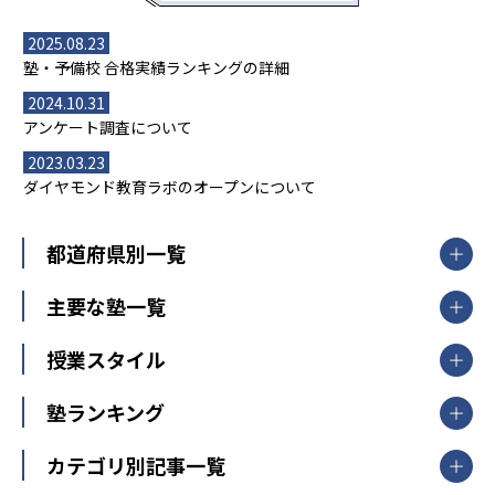
2025.08.23
塾・予備校 合格実績ランキングの詳細
2024.10.31
アンケート調査について
2023.03.23
ダイヤモンド教育ラボのオープンについて
都道府県別一覧
北海道・東北
主要な塾一覧
北海道
青森県
岩手県
宮城県
秋田県
【掲載塾一覧を見る】
授業スタイル
山形県
福島県
臨海セミナー
関東
個別指導
塾ランキング
東京個別指導学院
東京都
神奈川県
埼玉県
千葉県
茨城県
集団授業
個別指導塾TOMAS
栃木県
群馬県
中学受験ランキング
カテゴリ別記事一覧
オンライン指導
明光義塾
大学受験ランキング
北陸
映像授業
ナビ個別指導学院