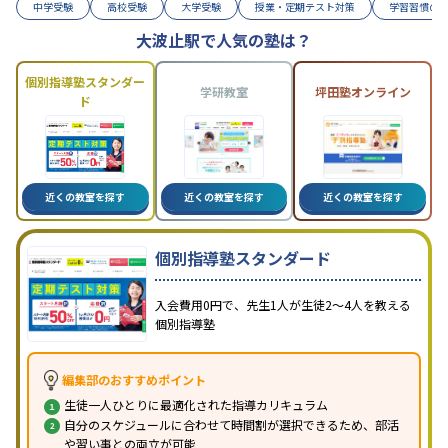
中学受験
高校受験
大学受験
授業・定期テスト対策
学習習慣の
大波止駅で人気の塾は？
個別指導塾スタンダー
学研教室
坪田塾オンライン
ド
近くの教室を探す
近くの教室を探す
近くの教室を探す
個別指導塾スタンダード
入会費用0円で、先生1人が生徒2〜4人を教える
個別指導塾
編集部のおすすめポイント
生徒一人ひとりに最適化された指導カリキュラム
自分のスケジュールに合わせて時間割が選択できるため、部活
や習い事との両立が可能