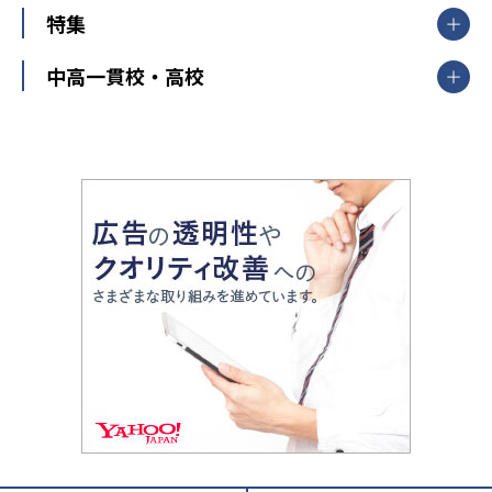
中学受験
特集
新潟県
富山県
石川県
福井県
個別教室のトライ
高校受験
東進ハイスクール
中部
開成番長直伝！子どもの受験を成功させる方法
中高一貫校・高校
大学受験
武田塾
愛知県
静岡県
岐阜県
三重県
長野県
令和時代の失敗しない塾選び
資格取得・学び直し
山梨県
2020年代の教育
中学入試最前線
教育費・塾代
中学受験最前線
近畿
てら先生の教育業界基本メソッド
座談会
大学入試改革
大阪府
運動と遊びを考える
兵庫県
京都府
奈良県
和歌山県
教育全般
親子で極める家庭学習
滋賀県
令和の大学受験は情報戦！
大学受験塾の選び方
ママテクエグザム
情報Ⅰ、数学が苦手な人注目！最短距離の学力
中学受験に熱心な市区町村ランキング
中国
進化する中高一貫校・高校
アップ法
小学校受験
鳥取県
島根県
岡山県
広島県
山口県
悩み多き「大学受験」相談室
家庭教師
四国
英語・英会話・英検対策
徳島県
香川県
愛媛県
高知県
小学校教師が解説！中学受験のリアル
教育ニュース最前線
九州・沖縄
教育ジャーナリストが徹底解説！ 大学受験の羅
福岡県
佐賀県
長崎県
熊本県
大分県
針盤
宮崎県
鹿児島県
沖縄県