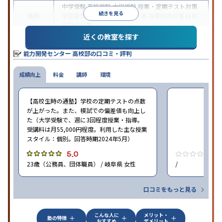
中学受験
高校受験
大学受験
授業・定期テスト対策
続きを見る
目的
学習習慣の定着
学校別特化対策
各種検定対策
科目
別特化対策
近くの教室を探す
授業の振替可能
学習にPC・タブレットを利用
オン
特徴
ライン対応
1科目から受講可能
能力開発センター 高校部の口コミ・評判
※2024年6月調査。
大学受験塾・予備校のアンケート調査方法
を参照
成績向上
料金
講師
環境
【高校生時の通塾】学校の定期テストの点数
が上がった。また、模試での偏差値も向上し
た（大学受験で、週に3回程度授業・指導。
受講料は月55,000円程度。利用した主な授業
スタイル：個別。回答時期2024年5月）
5.0
0
23歳（公務員、団体職員） / 岐阜県 女性
/
口コミをもっと見る
こんな人に
メリット・
塾の特徴
おすすめ
デメリット