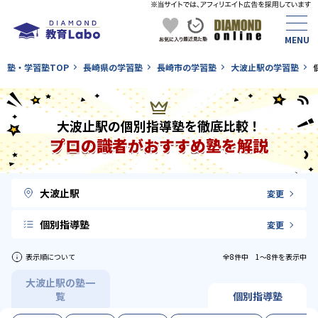
塾・学習塾TOP
長崎県の学習塾
長崎市の学習塾
大波止駅の学習塾
大波止駅の個別指導塾を徹底比較！
プロの識者がおすすめ塾を解説
大波止駅
変更
個別指導塾
変更
表示順について
全8件中 1〜8件を表示中
大波止駅の塾一
覧
個別指導塾