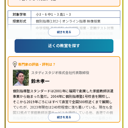
対象学年
小3 ~ 6
中1 ~ 3
高1 ~ 3
授業形式
個別指導(1対2~)
オンライン指導
映像授業
中学受験
高校受験
大学受験
授業・定期テスト対策
続きを見る
内申点対策
学習習慣の定着
総合型選抜(旧AO)対策
目的
推薦入試対策
国公立大対策
私大対策
共通テスト対
策
英検(英語検定)対策
漢検(漢字検定)対策
数学特化
近くの教室を探す
対策
中高一貫校生に対応
授業の振替可能
不登校生に対
応
学習にPC・タブレットを利用
オンライン対応
1
専門家の評価・評判は？
特徴
科目から受講可能
季節講習のみの受講可
自習室あ
スタディスタジオ株式会社代表取締役
り
鈴木孝一
個別指導塾スタンダードは2001年に福岡で創業した家庭教師派遣
事業から始まった塾だ。2004年に個別指導塾1号校舎を開校し、
そこから2019年ごろにはすべて直営で全国500校近くまで展開し
ていたが、2023年現在は240校程度に落ち着いている。現在も全
国32拠点で家庭教師派遣サービスを提供している他、香港での個
続きを見る
別指導塾の運営も行っており、汎用的な指導ノウハウが蓄積され
ていることが伺える。