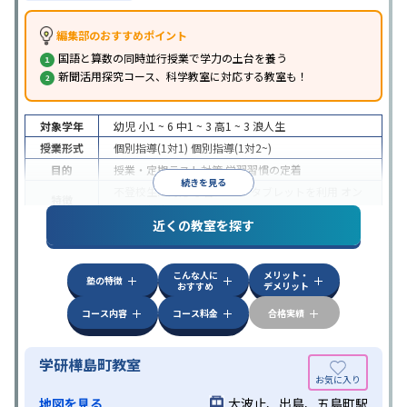
編集部のおすすめポイント
国語と算数の同時並行授業で学力の土台を養う
新聞活用探究コース、科学教室に対応する教室も！
対象学年
幼児
小1 ~ 6
中1 ~ 3
高1 ~ 3
浪人生
授業形式
個別指導(1対1)
個別指導(1対2~)
目的
授業・定期テスト対策
学習習慣の定着
続きを見る
不登校生に対応
学習にPC・タブレットを利用
オン
特徴
ライン対応
近くの教室を探す
こんな人に
メリット・
塾の特徴
おすすめ
デメリット
コース内容
コース料金
合格実績
学研樺島町教室
地図を見る
大波止、出島、五島町駅