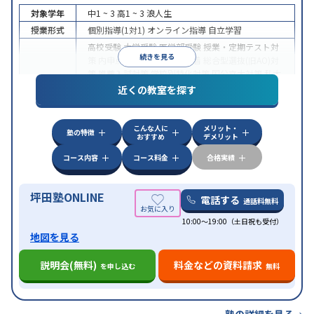
対象学年
中1 ~ 3
高1 ~ 3
浪人生
授業形式
個別指導(1対1)
オンライン指導
自立学習
高校受験
大学受験
医学部受験
授業・定期テスト対
続きを見る
策
内申点対策
学習習慣の定着
総合型選抜(旧AO)対
策
推薦入試対策
学校別特化対策
国公立大対策
私大
目的
対策
共通テスト対策
英検(英語検定)対策
漢検(漢字
近くの教室を探す
検定)対策
数学特化対策
英語・英会話特化対策
その
他科目別特化対策
こんな人に
メリット・
中高一貫校生に対応
授業の振替可能
不登校生に対
塾の特徴
おすすめ
デメリット
応
学習にPC・タブレットを利用
オンライン対応
1
特徴
科目から受講可能
季節講習のみの受講可
発達障害
コース内容
コース料金
合格実績
の子どもに対応
坪田塾ONLINE
電話する
通話料無料
10:00～19:00（土日祝も受付）
地図を見る
説明会(無料)
料金などの資料請求
を申し込む
無料
塾の詳細を見る