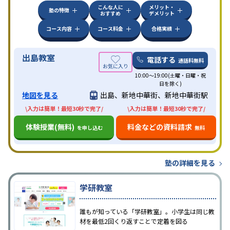
こんな人に
メリット・
塾の特徴
おすすめ
デメリット
コース内容
コース料金
合格実績
出島教室
電話する
通話料無料
10:00～19:00(土曜・日曜・祝
日を除く)
地図を見る
出島、新地中華街、新地中華街駅
\入力は簡単！最短30秒で完了/
\入力は簡単！最短30秒で完了/
体験授業(無料)
料金などの資料請求
を申し込む
無料
塾の詳細を見る
学研教室
誰もが知っている「学研教室」。小学生は同じ教
材を最低2回くり返すことで定着を図る