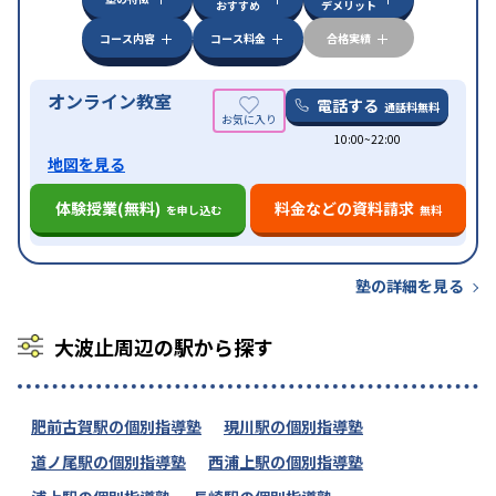
おすすめ
デメリット
特徴
応
オンライン対応
1科目から受講可能
季節講習の
みの受講可
自習室あり
コース内容
コース料金
合格実績
オンライン教室
電話する
通話料無料
10:00~22:00
地図を見る
体験授業(無料)
料金などの資料請求
を申し込む
無料
塾の詳細を見る
大波止周辺の駅から探す
肥前古賀駅の個別指導塾
現川駅の個別指導塾
道ノ尾駅の個別指導塾
西浦上駅の個別指導塾