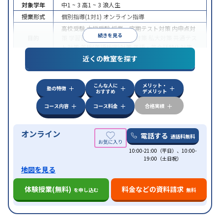
対象学年
中1 ~ 3
高1 ~ 3
浪人生
授業形式
個別指導(1対1)
オンライン指導
高校受験
大学受験
授業・定期テスト対策
内申点対
続きを見る
目的
策
学習習慣の定着
国公立大対策
私大対策
共通テス
ト対策
英検(英語検定)対策
英語・英会話特化対策
近くの教室を探す
中高一貫校生に対応
授業の振替可能
不登校生に対
特徴
応
学習にPC・タブレットを利用
オンライン対応
1
科目から受講可能
こんな人に
メリット・
塾の特徴
おすすめ
デメリット
コース内容
コース料金
合格実績
オンライン
電話する
通話料無料
10:00-21:00（平日）、10:00-
19:00（土日祝）
地図を見る
体験授業(無料)
料金などの資料請求
を申し込む
無料