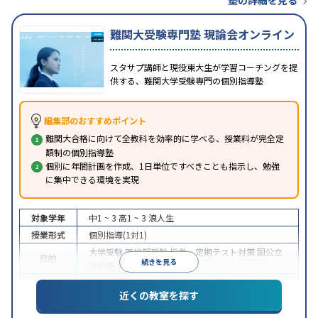
難関大受験専門塾 現論会オンライン
スタサプ講師と現役東大生が学習コーチングを提
供する、難関大学受験専門の個別指導塾
編集部のおすすめポイント
難関大合格に向けて全教科を効率的に学べる、授業料が完全定
額制の個別指導塾
個別に年間計画を作成、1日単位ですべきことも指示し、勉強
に集中できる環境を実現
対象学年
中1 ~ 3
高1 ~ 3
浪人生
授業形式
個別指導(1対1)
大学受験
医学部受験
授業・定期テスト対策
国公立
目的
続きを見る
大対策
英検(英語検定)対策
中高一貫校生に対応
授業の振替可能
オンライン対
特徴
近くの教室を探す
応
自習室あり