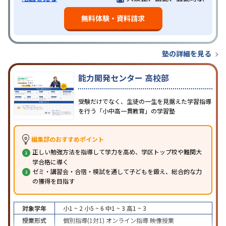
無料体験・資料請求
塾の詳細を見る
能力開発センター 高校部
受験だけでなく、生徒の一生を見据えた学習指導
を行う「小中高一貫教育」の学習塾
編集部のおすすめポイント
正しい勉強方法を指導して学力を高め、学区トップ校や難関大
学合格に導く
ゼミ・講習会・合宿・模試を通して子どもを鍛え、総合的な力
の獲得を目指す
対象学年
小1 ~ 2
小5 ~ 6
中1 ~ 3
高1 ~ 3
授業形式
個別指導(1対1)
オンライン指導
映像授業