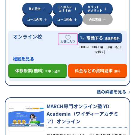
こんな人に
メリット・
塾の特徴
おすすめ
デメリット
コース内容
コース料金
合格実績
オンライン校
電話する
通話料無料
9:00～18:00(土曜・日曜・祝日
を除く)
地図を見る
体験授業(無料)
料金などの資料請求
を申し込む
無料
塾の詳細を見る
MARCH専門オンライン塾 YD
Academia（ワイディーアカデミ
ア）オンライン