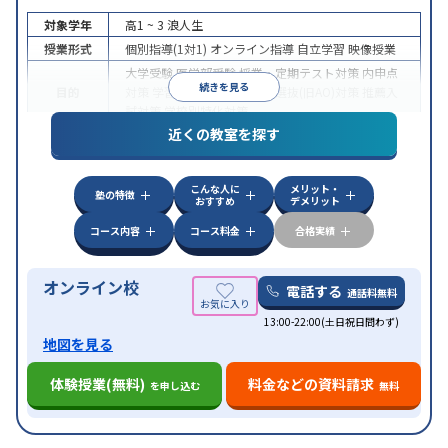
対象学年
高1 ~ 3
浪人生
授業形式
個別指導(1対1)
オンライン指導
自立学習
映像授業
大学受験
医学部受験
授業・定期テスト対策
内申点
続きを見る
目的
対策
学習習慣の定着
総合型選抜(旧AO)対策
推薦入
試対策
学校別特化対策
近くの教室を探す
中高一貫校生に対応
授業の振替可能
不登校生に対
特徴
応
学習にPC・タブレットを利用
オンライン対応
1
科目から受講可能
こんな人に
メリット・
塾の特徴
おすすめ
デメリット
コース内容
コース料金
合格実績
オンライン校
電話する
通話料無料
13:00-22:00(土日祝日問わず)
地図を見る
体験授業(無料)
料金などの資料請求
を申し込む
無料