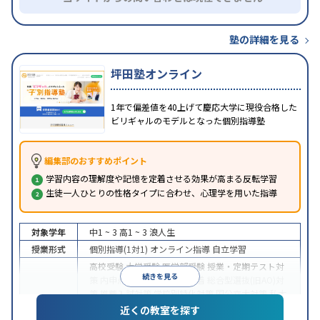
塾の詳細を見る
坪田塾オンライン
1年で偏差値を40上げて慶応大学に現役合格した
ビリギャルのモデルとなった個別指導塾
編集部のおすすめポイント
学習内容の理解度や記憶を定着させる効果が高まる反転学習
生徒一人ひとりの性格タイプに合わせ、心理学を用いた指導
対象学年
中1 ~ 3
高1 ~ 3
浪人生
授業形式
個別指導(1対1)
オンライン指導
自立学習
高校受験
大学受験
医学部受験
授業・定期テスト対
続きを見る
策
内申点対策
学習習慣の定着
総合型選抜(旧AO)対
策
推薦入試対策
学校別特化対策
国公立大対策
私大
目的
対策
共通テスト対策
英検(英語検定)対策
漢検(漢字
近くの教室を探す