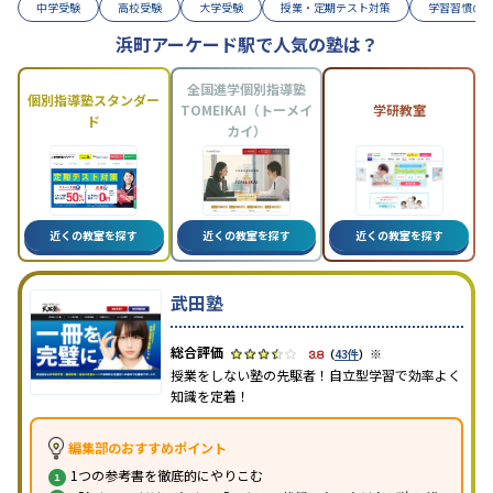
中学受験
高校受験
大学受験
授業・定期テスト対策
学習習慣の
浜町アーケード駅で人気の塾は？
全国進学個別指導塾
個別指導塾スタンダー
TOMEIKAI（トーメイ
学研教室
ド
カイ）
近くの教室を探す
近くの教室を探す
近くの教室を探す
武田塾
※
3.8
（
43件
）
授業をしない塾の先駆者！自立型学習で効率よく
知識を定着！
編集部のおすすめポイント
1つの参考書を徹底的にやりこむ