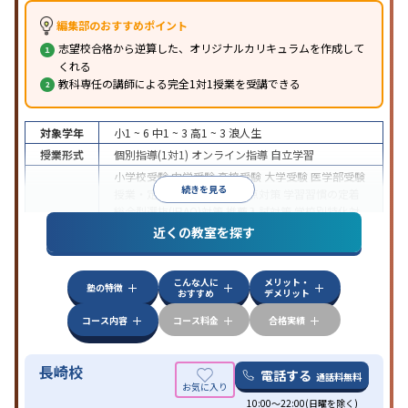
編集部のおすすめポイント
志望校合格から逆算した、オリジナルカリキュラムを作成して
くれる
教科専任の講師による完全1対1授業を受講できる
対象学年
小1 ~ 6
中1 ~ 3
高1 ~ 3
浪人生
授業形式
個別指導(1対1)
オンライン指導
自立学習
小学校受験
中学受験
高校受験
大学受験
医学部受験
続きを見る
授業・定期テスト対策
内申点対策
学習習慣の定着
総合型選抜(旧AO)対策
推薦入試対策
学校別特化対
目的
策
国公立大対策
私大対策
共通テスト対策
英検(英
近くの教室を探す
語検定)対策
漢検(漢字検定)対策
数学特化対策
英
語・英会話特化対策
その他科目別特化対策
こんな人に
メリット・
中高一貫校生に対応
授業の振替可能
学習にPC・タ
塾の特徴
おすすめ
デメリット
ブレットを利用
オンライン対応
1科目から受講可能
特徴
季節講習のみの受講可
発達障害の子どもに対応
自
コース内容
コース料金
合格実績
習室あり
長崎校
電話する
通話料無料
10:00～22:00(日曜を除く)