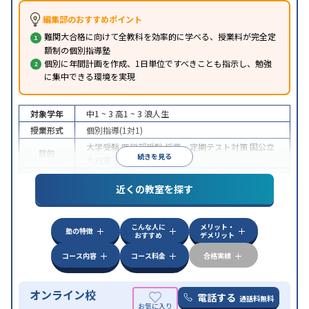
編集部のおすすめポイント
難関大合格に向けて全教科を効率的に学べる、授業料が完全定
額制の個別指導塾
個別に年間計画を作成、1日単位ですべきことも指示し、勉強
に集中できる環境を実現
対象学年
中1 ~ 3
高1 ~ 3
浪人生
授業形式
個別指導(1対1)
大学受験
医学部受験
授業・定期テスト対策
国公立
目的
続きを見る
大対策
英検(英語検定)対策
中高一貫校生に対応
授業の振替可能
オンライン対
特徴
近くの教室を探す
応
自習室あり
こんな人に
メリット・
塾の特徴
おすすめ
デメリット
コース内容
コース料金
合格実績
オンライン校
電話する
通話料無料