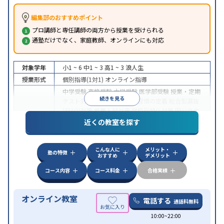
編集部のおすすめポイント
プロ講師と専任講師の両方から授業を受けられる
通塾だけでなく、家庭教師、オンラインにも対応
対象学年
小1 ~ 6
中1 ~ 3
高1 ~ 3
浪人生
授業形式
個別指導(1対1)
オンライン指導
中学受験
高校受験
大学受験
医学部受験
授業・定期
続きを見る
テスト対策
内申点対策
学習習慣の定着
総合型選抜
(旧AO)対策
推薦入試対策
学校別特化対策
国公立大
目的
対策
私大対策
共通テスト対策
英検(英語検定)対策
近くの教室を探す
漢検(漢字検定)対策
数学特化対策
英語・英会話特化
対策
その他科目別特化対策
こんな人に
メリット・
中高一貫校生に対応
授業の振替可能
不登校生に対
塾の特徴
おすすめ
デメリット
特徴
応
オンライン対応
1科目から受講可能
季節講習の
みの受講可
自習室あり
コース内容
コース料金
合格実績
オンライン教室
電話する
通話料無料
10:00~22:00