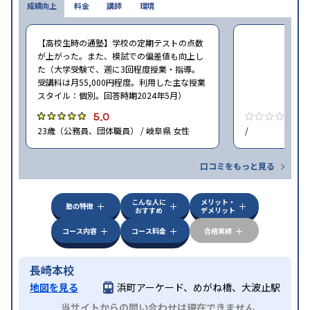
成績向上
料金
講師
環境
【高校生時の通塾】学校の定期テストの点数
が上がった。また、模試での偏差値も向上し
た（大学受験で、週に3回程度授業・指導。
受講料は月55,000円程度。利用した主な授業
スタイル：個別。回答時期2024年5月）
5.0
0
23歳（公務員、団体職員） / 岐阜県 女性
/
口コミをもっと見る
こんな人に
メリット・
塾の特徴
おすすめ
デメリット
コース内容
コース料金
合格実績
長崎本校
地図を見る
浜町アーケード、めがね橋、大波止駅
当サイトからの問い合わせは現在できません