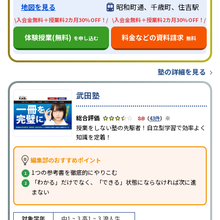
地図を見る
昭和町通、千歳町、住吉駅
\入会金無料＋授業料2カ月30%OFF！/
\入会金無料＋授業料2カ月30%OFF！/
体験授業(無料)
料金などの資料請求
を申し込む
無料
塾の詳細を見る
武田塾
※
3.8
（
43件
）
授業をしない塾の先駆者！自立型学習で効率よく
知識を定着！
編集部のおすすめポイント
1つの参考書を徹底的にやりこむ
「わかる」だけでなく、「できる」状態にならなければ次に進
まない
対象学年
中1 ~ 3
高1 ~ 3
浪人生