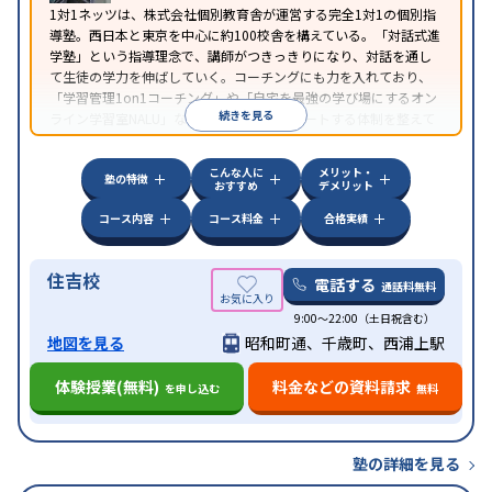
1対1ネッツは、株式会社個別教育舎が運営する完全1対1の個別指
導塾。西日本と東京を中心に約100校舎を構えている。「対話式進
学塾」という指導理念で、講師がつきっきりになり、対話を通し
て生徒の学力を伸ばしていく。コーチングにも力を入れており、
「学習管理1on1コーチング」や「自宅を最強の学び場にするオン
続きを見る
ライン学習室NALU」など、自宅学習もサポートする体制を整えて
いる。
こんな人に
メリット・
塾の特徴
おすすめ
デメリット
コース内容
コース料金
合格実績
住吉校
電話する
通話料無料
9:00～22:00（土日祝含む）
地図を見る
昭和町通、千歳町、西浦上駅
体験授業(無料)
料金などの資料請求
を申し込む
無料
塾の詳細を見る