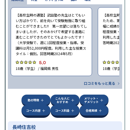
【高校生時の通塾】武田塾の先生はとてもい
【高校生時の通
い方ばかりで、前を向いて受験勉強に取り組
たため、第一志
むことができました!! 第一志望には落ちてし
幅に成績が向上し
まいましたが、そのおかげで希望する進路に
程度授業・指導。
進むことができたのでとてもよかったです！
利用した主な授
（大学受験で、週に1回程度授業・指導。受
答時期2024年5
講料は月52,000円程度。利用した主な授業ス
タイル：個別。回答時期2024年5月）
5.0
4
18歳（学生） / 福岡県 男性
18歳（学生） / 
口コミをもっと見る
こんな人に
メリット・
塾の特徴
おすすめ
デメリット
コース内容
コース料金
合格実績
長崎住吉校