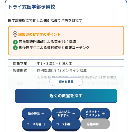
トライ式医学部予備校
医学部受験に特化した個別指導で合格を目指す
編集部のおすすめポイント
医学部専門講師による完全1対1指導
現役医学生による進捗確認と徹底コーチング
対象学年
中1 ~ 3
高1 ~ 3
浪人生
授業形式
個別指導(1対1)
オンライン指導
大学受験
医学部受験
総合型選抜(旧AO)対策
推薦入
続きを見る
目的
試対策
学校別特化対策
国公立大対策
私大対策
共通
テスト対策
近くの教室を探す
中高一貫校生に対応
授業の振替可能
不登校生に対
特徴
応
オンライン対応
1科目から受講可能
季節講習の
みの受講可
自習室あり
こんな人に
メリット・
塾の特徴
おすすめ
デメリット
コース内容
コース料金
合格実績