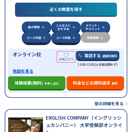
試対策
学校別特化対策
近くの教室を探す
中高一貫校生に対応
授業の振替可能
不登校生に対
特徴
応
学習にPC・タブレットを利用
オンライン対応
1
科目から受講可能
こんな人に
メリット・
塾の特徴
おすすめ
デメリット
コース内容
コース料金
合格実績
オンライン校
電話する
通話料無料
13:00-22:00(土日祝日問わず)
地図を見る
体験授業(無料)
料金などの資料請求
を申し込む
無料
塾の詳細を見る
ENGLISH COMPANY（イングリッシ
ュカンパニー） 大学受験部オンライ