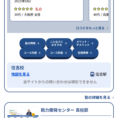
2023年3月）
5.0
5
30代 / 大阪府 女性
40代 / 兵庫県 女
口コミをもっと見る
こんな人に
メリット・
塾の特徴
おすすめ
デメリット
コース内容
コース料金
合格実績
住吉校
地図を見る
住吉駅
当サイトからの問い合わせは現在できません
塾の詳細を見る
能力開発センター 高校部