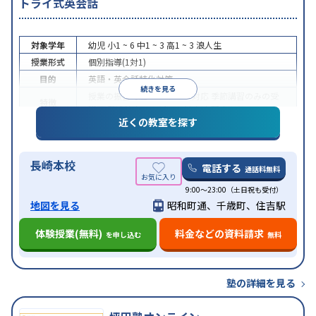
トライ式英会話
対象学年
幼児
小1 ~ 6
中1 ~ 3
高1 ~ 3
浪人生
授業形式
個別指導(1対1)
目的
英語・英会話特化対策
続きを見る
授業の振替可能
オンライン対応
季節講習のみの受
特徴
講可
発達障害の子どもに対応
自習室あり
近くの教室を探す
長崎本校
電話する
通話料無料
9:00～23:00（土日祝も受付）
地図を見る
昭和町通、千歳町、住吉駅
体験授業(無料)
料金などの資料請求
を申し込む
無料
塾の詳細を見る