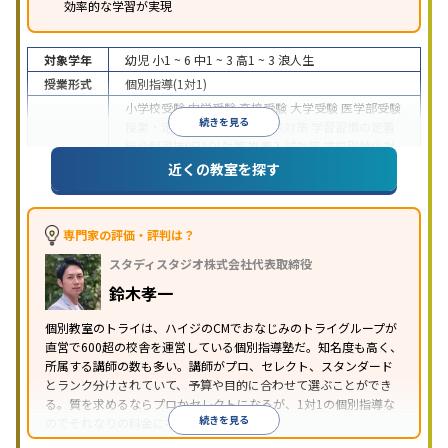
効率的な学習が実現
対象学年
幼児
小1 ~ 6
中1 ~ 3
高1 ~ 3
浪人生
授業形式
個別指導(1対1)
小学校受験
中学受験
高校受験
大学受験
医学部受験
続きを見る
授業・定期テスト対策
内申点対策
学習習慣の定着
総合型選抜(旧AO)対策
推薦入試対策
学校別特化対
目的
策
国公立大対策
私大対策
共通テスト対策
英検(英
近くの教室を探す
語検定)対策
漢検(漢字検定)対策
数学特化対策
英
語・英会話特化対策
その他科目別特化対策
中高一貫校生に対応
授業の振替可能
不登校生に対
専門家の評価・評判は？
応
学習にPC・タブレットを利用
オンライン対応
1
特徴
スタディスタジオ株式会社代表取締役
科目から受講可能
季節講習のみの受講可
発達障害
の子どもに対応
自習室あり
鈴木孝一
※2023年3月調査。
小学校高学年の個別指導塾アンケート調査方法
を参
個別教室のトライは、ハイジのCMでおなじみのトライグループが
照
直営で600超の校舎を運営している個別指導塾だ。知名度も高く、
所属する講師の数も多い。講師がプロ、セレクト、スタンダード
とランク分けされていて、予算や目的に合わせて選ぶことができ
る。質を求めるならプロかセレクトになるが、1対1の個別指導な
続きを見る
のでそれなりの料金になる。