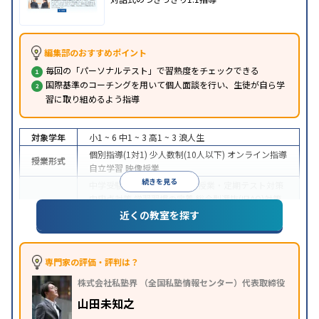
編集部のおすすめポイント
毎回の「パーソナルテスト」で習熟度をチェックできる
国際基準のコーチングを用いて個人面談を行い、生徒が自ら学
習に取り組めるよう指導
対象学年
小1 ~ 6
中1 ~ 3
高1 ~ 3
浪人生
個別指導(1対1)
少人数制(10人以下)
オンライン指導
授業形式
自立学習
映像授業
続きを見る
中学受験
高校受験
大学受験
授業・定期テスト対策
内申点対策
学習習慣の定着
総合型選抜(旧AO)対策
目的
推薦入試対策
学校別特化対策
国公立大対策
私大対
近くの教室を探す
策
共通テスト対策
英検(英語検定)対策
数学特化対
策
英語・英会話特化対策
その他科目別特化対策
中高一貫校生に対応
授業の振替可能
学習にPC・タ
専門家の評価・評判は？
特徴
ブレットを利用
オンライン対応
1科目から受講可能
株式会社私塾界 （全国私塾情報センター）代表取締役
季節講習のみの受講可
自習室あり
山田未知之