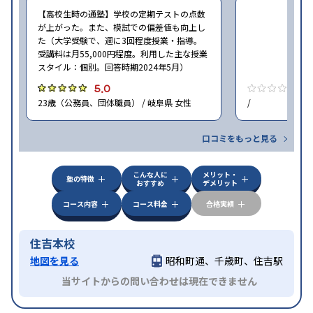
【高校生時の通塾】学校の定期テストの点数
が上がった。また、模試での偏差値も向上し
た（大学受験で、週に3回程度授業・指導。
受講料は月55,000円程度。利用した主な授業
スタイル：個別。回答時期2024年5月）
5.0
0
23歳（公務員、団体職員） / 岐阜県 女性
/
口コミをもっと見る
こんな人に
メリット・
塾の特徴
おすすめ
デメリット
コース内容
コース料金
合格実績
住吉本校
地図を見る
昭和町通、千歳町、住吉駅
当サイトからの問い合わせは現在できません