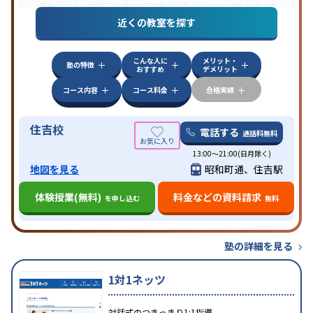
目的
内申点対策
学習習慣の定着
国公立大対策
共通テス
ト対策
近くの教室を探す
特徴
授業の振替可能
1科目から受講可能
自習室あり
こんな人に
メリット・
塾の特徴
おすすめ
デメリット
コース内容
コース料金
合格実績
住吉校
電話する
通話料無料
13:00〜21:00(日月除く)
地図を見る
昭和町通、住吉駅
体験授業(無料)
料金などの資料請求
を申し込む
無料
塾の詳細を見る
1対1ネッツ
対話式のつきっきり1:1指導