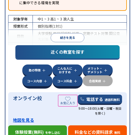
に集中できる環境を実現
対象学年
中1 ~ 3
高1 ~ 3
浪人生
授業形式
個別指導(1対1)
大学受験
医学部受験
授業・定期テスト対策
国公立
目的
続きを見る
大対策
英検(英語検定)対策
中高一貫校生に対応
授業の振替可能
オンライン対
特徴
近くの教室を探す
応
自習室あり
こんな人に
メリット・
塾の特徴
おすすめ
デメリット
コース内容
コース料金
合格実績
オンライン校
電話する
通話料無料
9:00～18:00(土曜・日曜・祝日
を除く)
地図を見る
体験授業(無料)
料金などの資料請求
を申し込む
無料