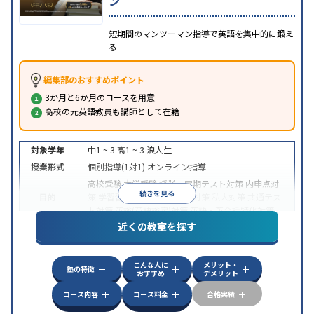
ン
短期間のマンツーマン指導で英語を集中的に鍛え
る
編集部のおすすめポイント
3か月と6か月のコースを用意
高校の元英語教員も講師として在籍
対象学年
中1 ~ 3
高1 ~ 3
浪人生
授業形式
個別指導(1対1)
オンライン指導
高校受験
大学受験
授業・定期テスト対策
内申点対
続きを見る
目的
策
学習習慣の定着
国公立大対策
私大対策
共通テス
ト対策
英検(英語検定)対策
英語・英会話特化対策
近くの教室を探す
中高一貫校生に対応
授業の振替可能
不登校生に対
特徴
応
学習にPC・タブレットを利用
オンライン対応
1
科目から受講可能
こんな人に
メリット・
塾の特徴
おすすめ
デメリット
コース内容
コース料金
合格実績