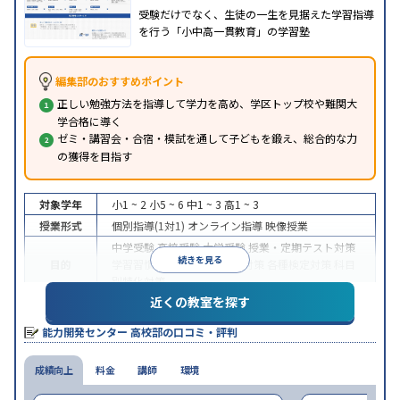
受験だけでなく、生徒の一生を見据えた学習指導
を行う「小中高一貫教育」の学習塾
編集部のおすすめポイント
正しい勉強方法を指導して学力を高め、学区トップ校や難関大
学合格に導く
ゼミ・講習会・合宿・模試を通して子どもを鍛え、総合的な力
の獲得を目指す
対象学年
小1 ~ 2
小5 ~ 6
中1 ~ 3
高1 ~ 3
授業形式
個別指導(1対1)
オンライン指導
映像授業
中学受験
高校受験
大学受験
授業・定期テスト対策
続きを見る
目的
学習習慣の定着
学校別特化対策
各種検定対策
科目
別特化対策
近くの教室を探す
授業の振替可能
学習にPC・タブレットを利用
オン
特徴
ライン対応
1科目から受講可能
能力開発センター 高校部の口コミ・評判
※2024年6月調査。
大学受験塾・予備校のアンケート調査方法
を参照
成績向上
料金
講師
環境