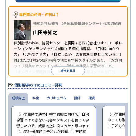
特徴
ライン対応
1科目から受講可能
季節講習のみの受講
可
※2023年3月調査。
小学校高学年の個別指導塾アンケート調査方法
を参
専門家の評価・評判は？
照
株式会社私塾界 （全国私塾情報センター）代表取締役
山田未知之
個別指導Axisは、能開センターを展開する株式会社ワオ・コーポレ
ーションがフランチャイズ展開する個別指導塾。「目標に向かう
力」「合格できる力」「自立した心」の育成を目標としている。1
対1または1対2の個別指導の他にも学習スタイルがあり、「双方向
ライブ授業のオンラインゼミ」「教科書準拠AI学習AxisPLUS」
続きを見る
「オンライン家庭教師」など、さまざまな学習スタイルを目的
別・科目別に選択することができる。
個別指導Axisの口コミ・評判
成績向上
料金
カリキュラム
講師
環境
【小学生時の通塾】中学受験に向けて、自宅
【小学生時の通
学習ではできない内容のテキストを使って学
ゆっくり取り組む
習したので、成績向上に役立ったと思います
に子どもが通塾。
（小学5〜6年時に子どもが通塾。回答時期