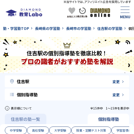
塾・学習塾TOP
長崎県の学習塾
長崎市の学習塾
住吉駅の学習塾
個
住吉駅の個別指導塾を徹底比較！
プロの識者がおすすめ塾を解説
住吉駅
変更
個別指導塾
変更
表示順について
全15件中 1〜15件を表示中
住吉駅の塾一覧
個別指導塾
中学受験
高校受験
大学受験
授業・定期テスト対策
学習習慣の