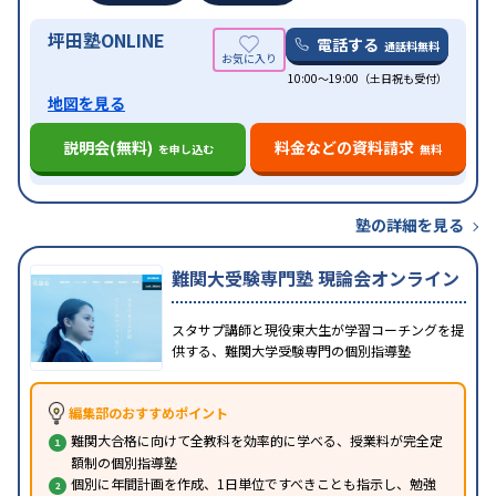
坪田塾ONLINE
電話する
通話料無料
10:00～19:00（土日祝も受付）
地図を見る
説明会(無料)
料金などの資料請求
を申し込む
無料
塾の詳細を見る
難関大受験専門塾 現論会オンライン
スタサプ講師と現役東大生が学習コーチングを提
供する、難関大学受験専門の個別指導塾
編集部のおすすめポイント
難関大合格に向けて全教科を効率的に学べる、授業料が完全定
額制の個別指導塾
個別に年間計画を作成、1日単位ですべきことも指示し、勉強