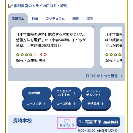
個別教室のトライの口コミ・評判
成績向上
料金
カリキュラム
講師
環境
【小学生時の通塾】勉強する習慣がついた。
【小学生時の通塾
勉強方法を理解した（小学5年時に子どもが
はり成績向上には
通塾。回答時期:2023年3月）
どもが通塾。回答時
4.0
4
50代 / 兵庫県 男性
40代 / 大阪府 女
口コミをもっと見る
こんな人に
メリット・
塾の特徴
おすすめ
デメリット
コース内容
コース料金
合格実績
長崎本校
電話する
通話料無料
9:00～23:00（土日祝も受付）