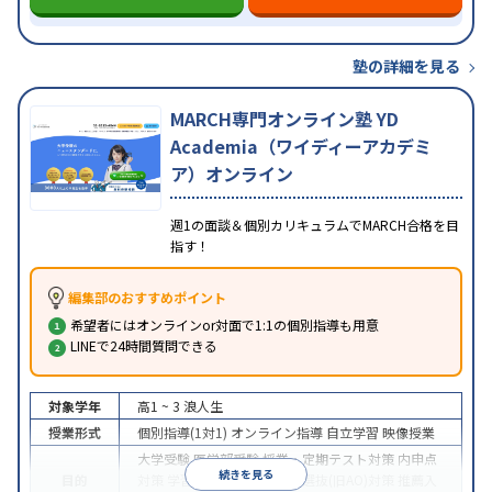
塾の詳細を見る
MARCH専門オンライン塾 YD
Academia（ワイディーアカデミ
ア）オンライン
週1の面談＆個別カリキュラムでMARCH合格を目
指す！
編集部のおすすめポイント
希望者にはオンラインor対面で1:1の個別指導も用意
LINEで24時間質問できる
対象学年
高1 ~ 3
浪人生
授業形式
個別指導(1対1)
オンライン指導
自立学習
映像授業
大学受験
医学部受験
授業・定期テスト対策
内申点
続きを見る
目的
対策
学習習慣の定着
総合型選抜(旧AO)対策
推薦入