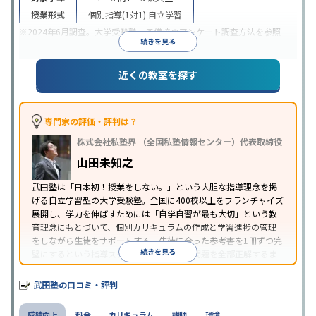
授業形式
個別指導(1対1)
自立学習
※2024年6月調査。
大学受験塾・予備校のアンケート調査方法
を参照
続きを見る
近くの教室を探す
専門家の評価・評判は？
株式会社私塾界 （全国私塾情報センター）代表取締役
山田未知之
武田塾は「日本初！授業をしない。」という大胆な指導理念を掲
げる自立学習型の大学受験塾。全国に400校以上をフランチャイズ
展開し、学力を伸ばすためには「自学自習が最も大切」という教
育理念にもとづいて、個別カリキュラムの作成と学習進捗の管理
をしながら生徒をサポートする。生徒に合った参考書を1冊ずつ完
続きを見る
璧にするという指導スタイルで、参考書の問題を全部正解するま
で繰り返し問題を解くことで偏差値をあげるという手法を取って
いる。
武田塾の口コミ・評判
成績向上
料金
カリキュラム
講師
環境