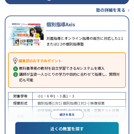
塾の詳細を見る
個別指導Axis
対面指導とオンライン指導の両方に対応した1:1
または1:2の個別指導塾
編集部のおすすめポイント
教科書準拠の教材を自立学習できるAIシステムを導入
講師が生徒一人ひとりの学力や目的に合わせて指導し、質問対
応も可能
対象学年
小1 ~ 6
中1 ~ 3
高1 ~ 3
授業形式
個別指導(1対1)
個別指導(1対2~)
映像授業
中学受験
高校受験
大学受験
授業・定期テスト対策
続きを見る
目的
内申点対策
学習習慣の定着
総合型選抜(旧AO)対策
推薦入試対策
学校別特化対策
各種検定対策
近くの教室を探す
授業の振替可能
学習にPC・タブレットを利用
オン