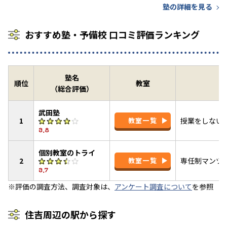
塾の詳細を見る
おすすめ塾・予備校 口コミ評価ランキング
塾名
順位
教室
（総合評価）
武田塾
1
教室一覧
授業をしない
3.8
個別教室のトライ
2
教室一覧
専任制マンツ
3.7
※評価の調査方法、調査対象は、
アンケート調査について
を参照
住吉周辺の駅から探す