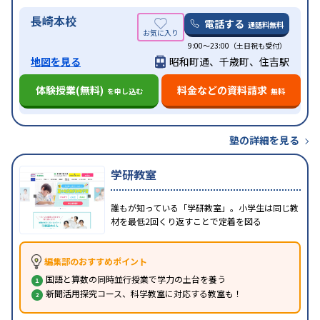
長崎本校
電話する
通話料無料
9:00～23:00（土日祝も受付）
地図を見る
昭和町通、千歳町、住吉駅
体験授業(無料)
料金などの資料請求
を申し込む
無料
塾の詳細を見る
学研教室
誰もが知っている「学研教室」。小学生は同じ教
材を最低2回くり返すことで定着を図る
編集部のおすすめポイント
国語と算数の同時並行授業で学力の土台を養う
新聞活用探究コース、科学教室に対応する教室も！