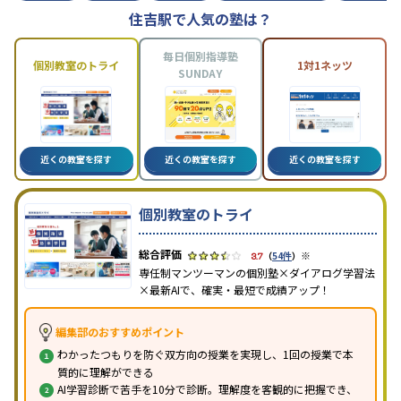
住吉駅で人気の塾は？
毎日個別指導塾
個別教室のトライ
1対1ネッツ
SUNDAY
近くの教室を探す
近くの教室を探す
近くの教室を探す
個別教室のトライ
※
3.7
（
54件
）
専任制マンツーマンの個別塾×ダイアログ学習法
×最新AIで、確実・最短で成績アップ！
編集部のおすすめポイント
わかったつもりを防ぐ双方向の授業を実現し、1回の授業で本
質的に理解ができる
AI学習診断で苦手を10分で診断。理解度を客観的に把握でき、