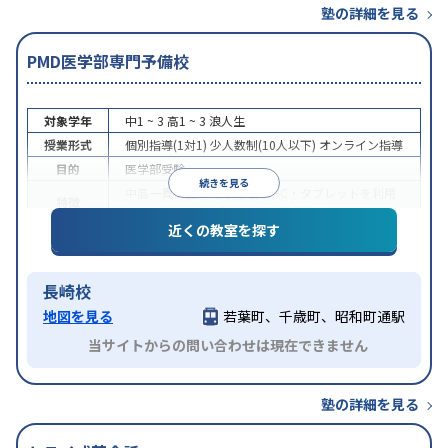
塾の詳細を見る
PMD医学部専門予備校
対象学年
中1 ~ 3
高1 ~ 3
浪人生
授業形式
個別指導(1対1)
少人数制(10人以下)
オンライン指導
目的
医学部受験
続きを見る
中高一貫校生に対応
学習にPC・タブレットを利用
特徴
オンライン対応
1科目から受講可能
近くの教室を探す
長崎校
地図を見る
若葉町、千歳町、昭和町通駅
当サイトからの問い合わせは現在できません
塾の詳細を見る