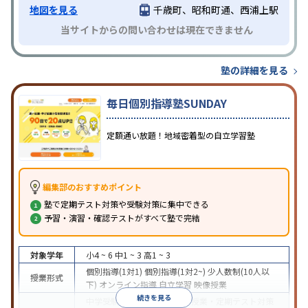
地図を見る
千歳町、昭和町通、西浦上駅
当サイトからの問い合わせは現在できません
塾の詳細を見る
毎日個別指導塾SUNDAY
定額通い放題！地域密着型の自立学習塾
編集部のおすすめポイント
塾で定期テスト対策や受験対策に集中できる
予習・演習・確認テストがすべて塾で完結
対象学年
小4 ~ 6
中1 ~ 3
高1 ~ 3
個別指導(1対1)
個別指導(1対2~)
少人数制(10人以
授業形式
下)
オンライン指導
自立学習
映像授業
続きを見る
中学受験
高校受験
大学受験
授業・定期テスト対策