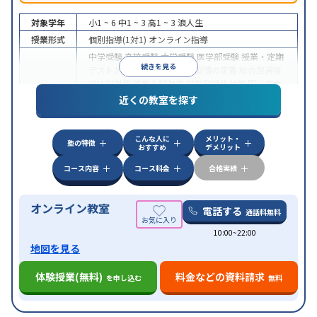
対象学年
小1 ~ 6
中1 ~ 3
高1 ~ 3
浪人生
授業形式
個別指導(1対1)
オンライン指導
中学受験
高校受験
大学受験
医学部受験
授業・定期
続きを見る
テスト対策
内申点対策
学習習慣の定着
総合型選抜
(旧AO)対策
推薦入試対策
学校別特化対策
国公立大
目的
対策
私大対策
共通テスト対策
英検(英語検定)対策
近くの教室を探す
漢検(漢字検定)対策
数学特化対策
英語・英会話特化
対策
その他科目別特化対策
こんな人に
メリット・
中高一貫校生に対応
授業の振替可能
不登校生に対
塾の特徴
おすすめ
デメリット
特徴
応
オンライン対応
1科目から受講可能
季節講習の
みの受講可
自習室あり
コース内容
コース料金
合格実績
オンライン教室
電話する
通話料無料
10:00~22:00
地図を見る
体験授業(無料)
料金などの資料請求
を申し込む
無料