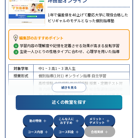
坪田塾オンライン
1年で偏差値を40上げて慶応大学に現役合格した
ビリギャルのモデルとなった個別指導塾
編集部のおすすめポイント
学習内容の理解度や記憶を定着させる効果が高まる反転学習
生徒一人ひとりの性格タイプに合わせ、心理学を用いた指導
対象学年
中1 ~ 3
高1 ~ 3
浪人生
授業形式
個別指導(1対1)
オンライン指導
自立学習
高校受験
大学受験
医学部受験
授業・定期テスト対
続きを見る
策
内申点対策
学習習慣の定着
総合型選抜(旧AO)対
策
推薦入試対策
学校別特化対策
国公立大対策
私大
目的
対策
共通テスト対策
英検(英語検定)対策
漢検(漢字
近くの教室を探す
検定)対策
数学特化対策
英語・英会話特化対策
その
他科目別特化対策
こんな人に
メリット・
中高一貫校生に対応
授業の振替可能
不登校生に対
塾の特徴
おすすめ
デメリット
応
学習にPC・タブレットを利用
オンライン対応
1
特徴
科目から受講可能
季節講習のみの受講可
発達障害
コース内容
コース料金
合格実績
の子どもに対応