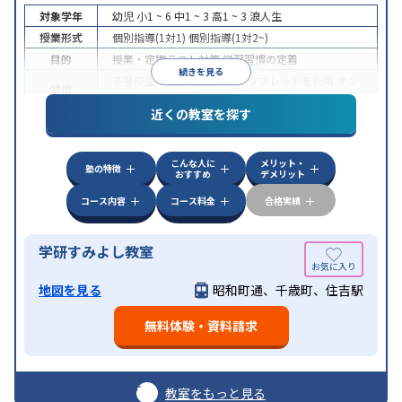
対象学年
幼児
小1 ~ 6
中1 ~ 3
高1 ~ 3
浪人生
授業形式
個別指導(1対1)
個別指導(1対2~)
目的
授業・定期テスト対策
学習習慣の定着
続きを見る
不登校生に対応
学習にPC・タブレットを利用
オン
特徴
ライン対応
近くの教室を探す
こんな人に
メリット・
塾の特徴
おすすめ
デメリット
コース内容
コース料金
合格実績
学研すみよし教室
地図を見る
昭和町通、千歳町、住吉駅
無料体験・資料請求
教室をもっと見る