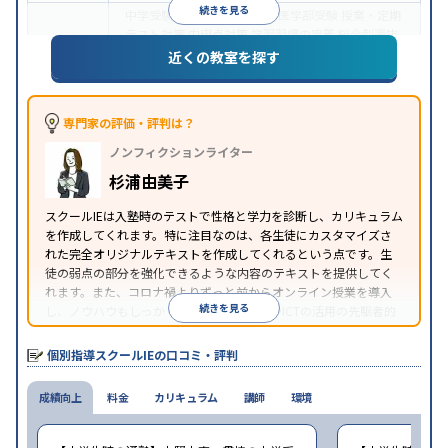
続きを見る
中学受験
高校受験
大学受験
医学部受験
授業・定期
テスト対策
内申点対策
学習習慣の定着
総合型選抜
(旧AO)対策
推薦入試対策
学校別特化対策
国公立大
近くの教室を探す
目的
対策
私大対策
共通テスト対策
英検(英語検定)対策
漢検(漢字検定)対策
数学特化対策
その他科目別特化
対策
専門家の評価・評判は？
中高一貫校生に対応
オンライン対応
1科目から受講
特徴
ノンフィクションライター
可能
季節講習のみの受講可
自習室あり
※2023年3月調査。
小学校高学年の個別指導塾アンケート調査方法
を参
杉浦由美子
照
スクールIEは入塾時のテストで性格と学力を診断し、カリキュラム
を作成してくれます。特に注目なのは、各生徒にカスタマイズさ
れた完全オリジナルテキストを作成してくれるという点です。生
徒の弱点の部分を強化できるような内容のテキストを提供してく
れます。また、コロナ禍よりずっと前からオンライン授業を導入
続きを見る
し、ノウハウもしっかりとしています。AIやICTの活用の先駆者的
な個別指導塾です。
個別指導スクールIEの口コミ・評判
成績向上
料金
カリキュラム
講師
環境