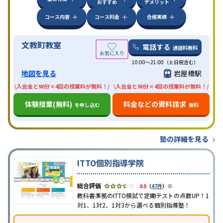
おすすめ
デメリット
コース内容
コース料金
合格実績
文教町教室
電話する
通話料無料
10:00〜21:00（土日祝含む）
地図を見る
岩屋橋駅
\入会金と90分×4回の授業料が無料！/
\入会金と90分×4回の授業料が無料！/
体験授業(無料)
料金などの資料請求
を申し込む
無料
塾の詳細を見る
ITTO個別指導学院
※
3.5
（
47件
）
教科書準拠のITTO模試で定期テストの点数UP！1
対1、1対2、1対3から選べる個別指導塾！