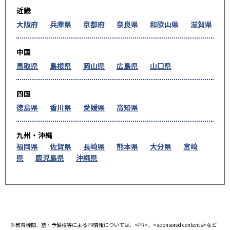
近畿
大阪府
兵庫県
京都府
奈良県
和歌山県
滋賀県
中国
鳥取県
島根県
岡山県
広島県
山口県
四国
徳島県
香川県
愛媛県
高知県
九州・沖縄
福岡県
佐賀県
長崎県
熊本県
大分県
宮崎
県
鹿児島県
沖縄県
※教育機関、塾・予備校等によるPR情報については、<PR>、<sponsored contents>など