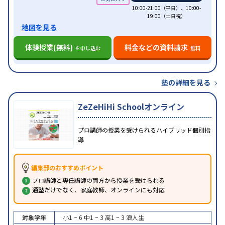
10:00-21:00（平日）、10:00-
19:00（土日祝）
地図を見る
体験授業(無料)
料金などの資料請求
を申し込む
無料
塾の詳細を見る
ZeZeHiHi Schoolオンライン
プロ講師の授業を受けられるハイブリッド個別指
導
編集部のおすすめポイント
プロ講師と専任講師の両方から授業を受けられる
通塾だけでなく、家庭教師、オンラインにも対応
対象学年
小1 ~ 6
中1 ~ 3
高1 ~ 3
浪人生