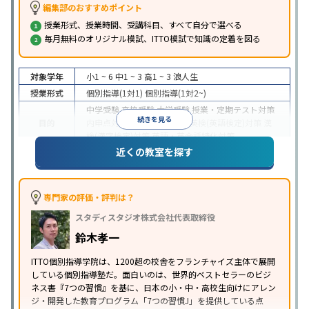
編集部のおすすめポイント
授業形式、授業時間、受講科目、すべて自分で選べる
毎月無料のオリジナル模試、ITTO模試で知識の定着を図る
対象学年
小1 ~ 6
中1 ~ 3
高1 ~ 3
浪人生
授業形式
個別指導(1対1)
個別指導(1対2~)
中学受験
高校受験
大学受験
授業・定期テスト対策
続きを見る
目的
内申点対策
学習習慣の定着
英検(英語検定)対策
漢
検(漢字検定)対策
英語・英会話特化対策
近くの教室を探す
1科目から受講可能
季節講習のみの受講可
自習室あ
特徴
り
※2023年3月調査。
小学校高学年の個別指導塾アンケート調査方法
を参
照
専門家の評価・評判は？
スタディスタジオ株式会社代表取締役
鈴木孝一
ITTO個別指導学院は、1200超の校舎をフランチャイズ主体で展開
している個別指導塾だ。面白いのは、世界的ベストセラーのビジ
ネス書『7つの習慣』を基に、日本の小・中・高校生向けにアレン
ジ・開発した教育プログラム「7つの習慣J」を提供している点