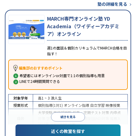
塾の詳細を見る
MARCH専門オンライン塾 YD
Academia（ワイディーアカデミ
ア）オンライン
週1の面談＆個別カリキュラムでMARCH合格を目
指す！
編集部のおすすめポイント
希望者にはオンラインor対面で1:1の個別指導も用意
LINEで24時間質問できる
対象学年
高1 ~ 3
浪人生
授業形式
個別指導(1対1)
オンライン指導
自立学習
映像授業
大学受験
医学部受験
授業・定期テスト対策
内申点
続きを見る
目的
対策
学習習慣の定着
総合型選抜(旧AO)対策
推薦入
試対策
学校別特化対策
近くの教室を探す
中高一貫校生に対応
授業の振替可能
不登校生に対