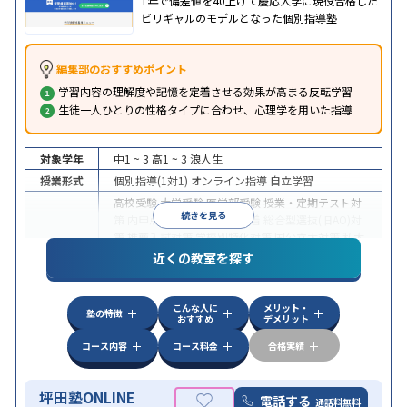
1年で偏差値を40上げて慶応大学に現役合格した
ビリギャルのモデルとなった個別指導塾
編集部のおすすめポイント
学習内容の理解度や記憶を定着させる効果が高まる反転学習
生徒一人ひとりの性格タイプに合わせ、心理学を用いた指導
対象学年
中1 ~ 3
高1 ~ 3
浪人生
授業形式
個別指導(1対1)
オンライン指導
自立学習
高校受験
大学受験
医学部受験
授業・定期テスト対
続きを見る
策
内申点対策
学習習慣の定着
総合型選抜(旧AO)対
策
推薦入試対策
学校別特化対策
国公立大対策
私大
目的
対策
共通テスト対策
英検(英語検定)対策
漢検(漢字
近くの教室を探す
検定)対策
数学特化対策
英語・英会話特化対策
その
他科目別特化対策
こんな人に
メリット・
中高一貫校生に対応
授業の振替可能
不登校生に対
塾の特徴
おすすめ
デメリット
応
学習にPC・タブレットを利用
オンライン対応
1
特徴
科目から受講可能
季節講習のみの受講可
発達障害
コース内容
コース料金
合格実績
の子どもに対応
坪田塾ONLINE
電話する
通話料無料