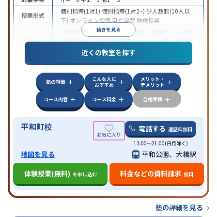
個別指導(1対1)
個別指導(1対2~)
少人数制(10人以
授業形式
下)
オンライン指導
自立学習
映像授業
続きを見る
中学受験
高校受験
大学受験
授業・定期テスト対策
目的
内申点対策
学習習慣の定着
国公立大対策
共通テス
ト対策
近くの教室を探す
特徴
授業の振替可能
1科目から受講可能
自習室あり
こんな人に
メリット・
塾の特徴
おすすめ
デメリット
コース内容
コース料金
合格実績
平和町校
電話する
通話料無料
13:00〜21:00(日月除く)
地図を見る
平和公園、大橋駅
体験授業(無料)
料金などの資料請求
を申し込む
無料
塾の詳細を見る