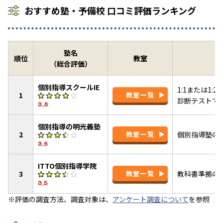
おすすめ塾・予備校 口コミ評価ランキング
塾名
順位
教室
（総合評価）
個別指導スクールIE
1:1または1
1
教室一覧
診断テストで
3.8
個別指導の明光義塾
2
教室一覧
個別指導塾の
3.6
ITTO個別指導学院
3
教室一覧
教科書準拠のI
3.5
※評価の調査方法、調査対象は、
アンケート調査について
を参照