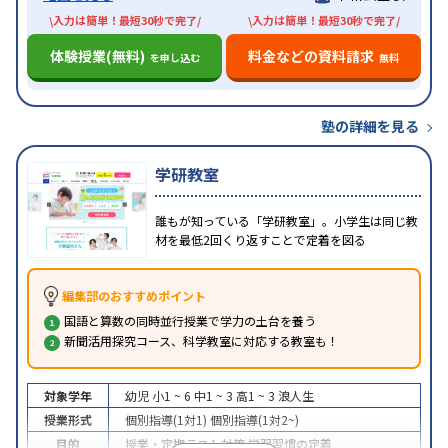
\入力は簡単！最短30秒で完了/
\入力は簡単！最短30秒で完了/
体験授業(無料)
料金などの資料請求
を申し込む
無料
塾の詳細を見る
学研教室
誰もが知っている「学研教室」。小学生は同じ教
材を最低2回くり返すことで定着を図る
編集部のおすすめポイント
国語と算数の同時並行授業で学力の土台を養う
新聞活用探究コース、科学教室に対応する教室も！
対象学年
幼児
小1 ~ 6
中1 ~ 3
高1 ~ 3
浪人生
授業形式
個別指導(1対1)
個別指導(1対2~)
目的
授業・定期テスト対策
学習習慣の定着