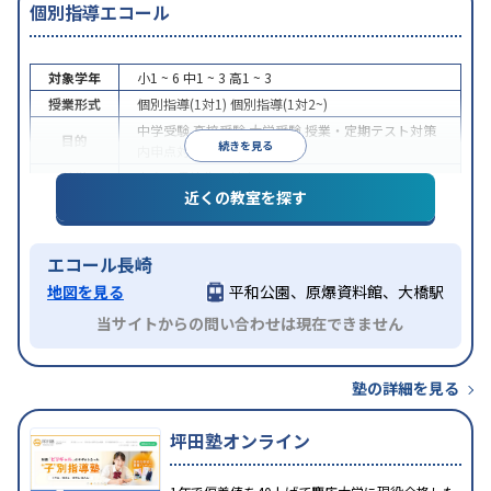
個別指導エコール
対象学年
小1 ~ 6
中1 ~ 3
高1 ~ 3
授業形式
個別指導(1対1)
個別指導(1対2~)
中学受験
高校受験
大学受験
授業・定期テスト対策
目的
続きを見る
内申点対策
特徴
中高一貫校生に対応
近くの教室を探す
エコール長崎
地図を見る
平和公園、原爆資料館、大橋駅
当サイトからの問い合わせは現在できません
塾の詳細を見る
坪田塾オンライン