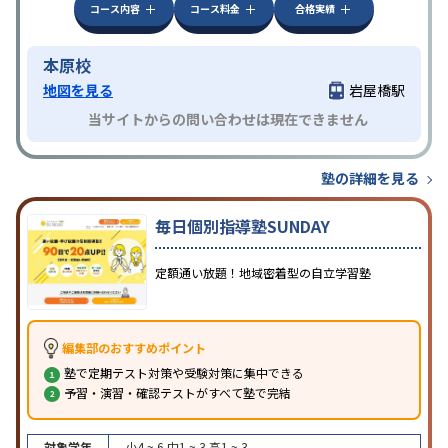
コース内容
コース料金
合格実績
本原校
地図を見る
岩屋橋駅
当サイトからの問い合わせは現在できません
塾の詳細を見る
毎日個別指導塾SUNDAY
定額通い放題！地域密着型の自立学習塾
編集部のおすすめポイント
塾で定期テスト対策や受験対策に集中できる
予習・演習・確認テストがすべて塾で完結
対象学年
小4 ~ 6
中1 ~ 3
高1 ~ 3