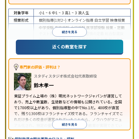
対象学年
小1 ~ 6
中1 ~ 3
高1 ~ 3
浪人生
授業形式
個別指導(1対2~)
オンライン指導
自立学習
映像授業
中学受験
高校受験
大学受験
医学部受験
授業・定期
続きを見る
テスト対策
内申点対策
学習習慣の定着
総合型選抜
(旧AO)対策
推薦入試対策
学校別特化対策
国公立大
目的
対策
私大対策
共通テスト対策
英検(英語検定)対策
近くの教室を探す
漢検(漢字検定)対策
数学特化対策
英語・英会話特化
対策
その他科目別特化対策
中高一貫校生に対応
特待生・奨学金制度あり
授業
専門家の評価・評判は？
の振替可能
不登校生に対応
学習にPC・タブレット
スタディスタジオ株式会社代表取締役
特徴
を利用
オンライン対応
1科目から受講可能
季節講
習のみの受講可
発達障害の子どもに対応
自習室あ
鈴木孝一
り
※2023年3月調査。
小学校高学年の個別指導塾アンケート調査方法
を参
東証プライム上場の（株）明光ネットワークジャパンが運営して
おり、売上や教室数、生徒数などの情報も公開されている。全国
照
で1700校以上があり、個別指導塾の中でNo.1だ。400校が直営
で、残り1300校はフランチャイズ校である。フランチャイズでこ
れだけ多くの校舎が運営されていることから、ノウハウがマニュ
続きを見る
アル化され、特定の優秀な人材に依存しない教育が実現できてい
ることが推測される。
個別指導の明光義塾の口コミ・評判