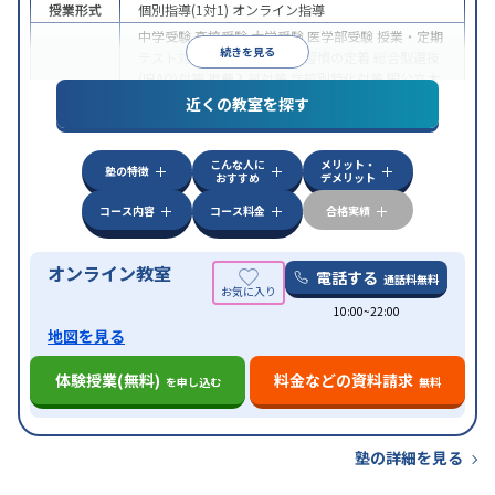
授業形式
個別指導(1対1)
オンライン指導
中学受験
高校受験
大学受験
医学部受験
授業・定期
続きを見る
テスト対策
内申点対策
学習習慣の定着
総合型選抜
(旧AO)対策
推薦入試対策
学校別特化対策
国公立大
目的
対策
私大対策
共通テスト対策
英検(英語検定)対策
近くの教室を探す
漢検(漢字検定)対策
数学特化対策
英語・英会話特化
対策
その他科目別特化対策
こんな人に
メリット・
中高一貫校生に対応
授業の振替可能
不登校生に対
塾の特徴
おすすめ
デメリット
特徴
応
オンライン対応
1科目から受講可能
季節講習の
みの受講可
自習室あり
コース内容
コース料金
合格実績
オンライン教室
電話する
通話料無料
10:00~22:00
地図を見る
体験授業(無料)
料金などの資料請求
を申し込む
無料
塾の詳細を見る