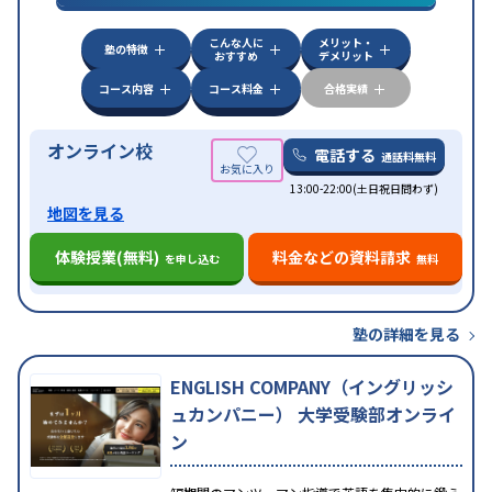
特徴
応
学習にPC・タブレットを利用
オンライン対応
1
科目から受講可能
こんな人に
メリット・
塾の特徴
おすすめ
デメリット
コース内容
コース料金
合格実績
オンライン校
電話する
通話料無料
13:00-22:00(土日祝日問わず)
地図を見る
体験授業(無料)
料金などの資料請求
を申し込む
無料
塾の詳細を見る
ENGLISH COMPANY（イングリッシ
ュカンパニー） 大学受験部オンライ
ン