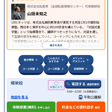
特徴
ブレットを利用
オンライン対応
1科目から受講可能
株式会社私塾界 （全国私塾情報センター）代表取締役
季節講習のみの受講可
自習室あり
山田未知之
1対1ネッツは、株式会社個別教育舎が運営する完全1対1の個別指
導塾。西日本と東京を中心に約100校舎を構えている。「対話式進
学塾」という指導理念で、講師がつきっきりになり、対話を通し
て生徒の学力を伸ばしていく。コーチングにも力を入れており、
「学習管理1on1コーチング」や「自宅を最強の学び場にするオン
続きを見る
ライン学習室NALU」など、自宅学習もサポートする体制を整えて
いる。
こんな人に
メリット・
塾の特徴
おすすめ
デメリット
コース内容
コース料金
合格実績
城栄校
電話する
通話料無料
9:00～22:00（土日祝含む）
地図を見る
平和公園駅
体験授業(無料)
料金などの資料請求
を申し込む
無料