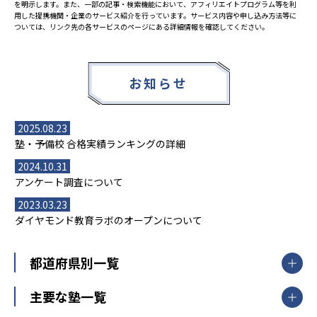
を明示します。また、一部の記事・検索機能において、アフィリエイトプログラム等を利
用した提携機関・企業のサービス紹介を行っています。サービス内容や申し込み方法等に
ついては、リンク先の各サービスのページにある詳細情報を確認してください。
お知らせ
2025.08.23
塾・予備校 合格実績ランキングの詳細
2024.10.31
アンケート調査について
2023.03.23
ダイヤモンド教育ラボのオープンについて
都道府県別一覧
北海道・東北
主要な塾一覧
北海道
青森県
岩手県
宮城県
秋田県