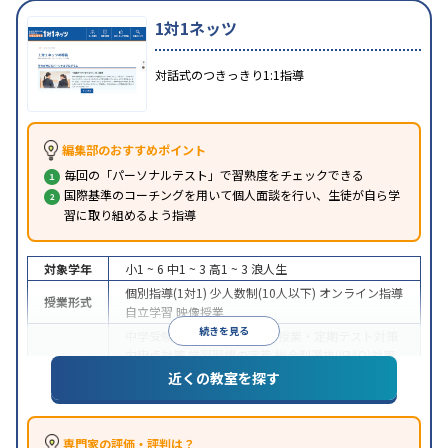
1対1ネッツ
対話式のつきっきり1:1指導
編集部のおすすめポイント
毎回の「パーソナルテスト」で習熟度をチェックできる
国際基準のコーチングを用いて個人面談を行い、生徒が自ら学
習に取り組めるよう指導
対象学年
小1 ~ 6
中1 ~ 3
高1 ~ 3
浪人生
個別指導(1対1)
少人数制(10人以下)
オンライン指導
授業形式
自立学習
映像授業
続きを見る
中学受験
高校受験
大学受験
授業・定期テスト対策
内申点対策
学習習慣の定着
総合型選抜(旧AO)対策
目的
推薦入試対策
学校別特化対策
国公立大対策
私大対
近くの教室を探す
策
共通テスト対策
英検(英語検定)対策
数学特化対
策
英語・英会話特化対策
その他科目別特化対策
中高一貫校生に対応
授業の振替可能
学習にPC・タ
専門家の評価・評判は？