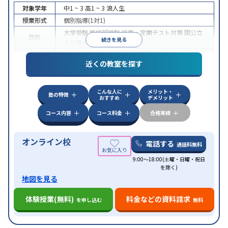
対象学年
中1 ~ 3
高1 ~ 3
浪人生
授業形式
個別指導(1対1)
大学受験
医学部受験
授業・定期テスト対策
国公立
目的
続きを見る
大対策
英検(英語検定)対策
中高一貫校生に対応
授業の振替可能
オンライン対
特徴
近くの教室を探す
応
自習室あり
こんな人に
メリット・
塾の特徴
おすすめ
デメリット
コース内容
コース料金
合格実績
オンライン校
電話する
通話料無料
9:00～18:00(土曜・日曜・祝日
を除く)
地図を見る
体験授業(無料)
料金などの資料請求
を申し込む
無料