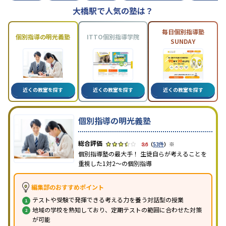
大橋駅で人気の塾は？
毎日個別指導塾
個別指導の明光義塾
ITTO個別指導学院
SUNDAY
近くの教室を探す
近くの教室を探す
近くの教室を探す
個別指導の明光義塾
※
3.6
（
53件
）
個別指導塾の最大手！ 生徒自らが考えることを
重視した1対2〜の個別指導
編集部のおすすめポイント
テストや受験で発揮できる考える力を養う対話型の授業
地域の学校を熟知しており、定期テストの範囲に合わせた対策
が可能