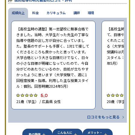
成績向上
料金
カリキュラム
講師
環境
【高校生時の通塾】第一志望校に無事合格で
【高校生時の通
きました。当時、大学生だった先生の丁寧な
て、目標や勉強
指導や宿題の出し方が自分に合っていまし
くれたことが、
た。塾長のサポートも手厚く、1対1で接して
る（大学受験で、
くださるところも良かったと思っています。
受講料は月35,
大学合格という大きな目標だけでなく、日々
スタイル：個別、
の小さな目標が明確になっていたので、今自
年5月）
分がどのあたりにいるのか、目処が立ちやす
かったように思います（大学受験で、週に1
回程度授業・指導。利用した主な授業スタイ
ル：個別。回答時期2024年5月）
5.0
4
21歳（学生） / 広島県 女性
20歳（学生） / 
口コミをもっと見る
こんな人に
メリット・
塾の特徴