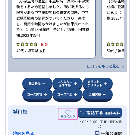
【小学生時の通塾】中堅中高一貫校の中学受
【小学生時の通
験をするため通塾しました。 親が教えるにも
成績が物凄く悪
限界がある中学受験独特の算数の問題、中学
と思う（小学6年
受験経験者の講師がついてくださり、達成
期:2023年3月）
し、費用や時間もかけましたが結果良かった
です（小学4〜6年時に子どもが通塾。回答時
期:2023年3月）
5.0
4
40代 / 埼玉県 女性
50代 / 神奈川県
口コミをもっと見る
こんな人に
メリット・
塾の特徴
おすすめ
デメリット
コース内容
コース料金
合格実績
城山校
電話する
通話料無料
14:00〜21:00（日曜・祝日を除
く）
地図を見る
平和公園駅