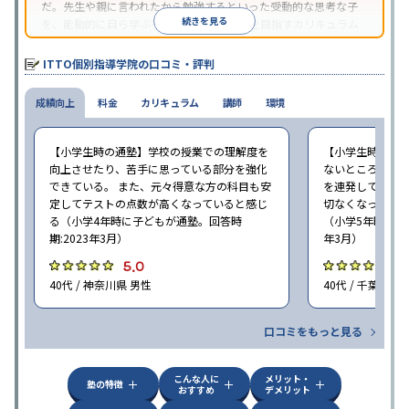
だ。先生や親に言われたから勉強するといった受動的な思考な子
続きを見る
を、能動的に自ら学ぶ子に育てていくことを目指すカリキュラム
である。個別指導の授業とは別に、集団授業形式の特別講座とし
て別料金で提供されるので、単なる成績アップ以上の、子どもの
ITTO個別指導学院の口コミ・評判
心の成長を求める家庭にオススメだ。
成績向上
料金
カリキュラム
講師
環境
【小学生時の通塾】学校の授業での理解度を
【小学生時の通
向上させたり、苦手に思っている部分を強化
ないところがあ
できている。 また、元々得意な方の科目も安
を連発していた
定してテストの点数が高くなっていると感じ
切なくなった。 
る（小学4年時に子どもが通塾。回答時
（小学5年時に子
期:2023年3月）
年3月）
5.0
4
40代 / 神奈川県 男性
40代 / 千葉県 女
口コミをもっと見る
こんな人に
メリット・
塾の特徴
おすすめ
デメリット