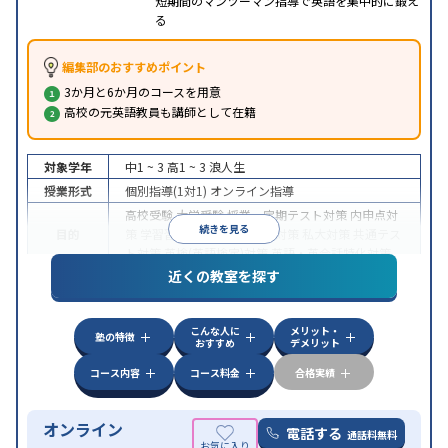
短期間のマンツーマン指導で英語を集中的に鍛え
る
編集部のおすすめポイント
3か月と6か月のコースを用意
高校の元英語教員も講師として在籍
対象学年
中1 ~ 3
高1 ~ 3
浪人生
授業形式
個別指導(1対1)
オンライン指導
高校受験
大学受験
授業・定期テスト対策
内申点対
続きを見る
目的
策
学習習慣の定着
国公立大対策
私大対策
共通テス
ト対策
英検(英語検定)対策
英語・英会話特化対策
近くの教室を探す
中高一貫校生に対応
授業の振替可能
不登校生に対
特徴
応
学習にPC・タブレットを利用
オンライン対応
1
科目から受講可能
こんな人に
メリット・
塾の特徴
おすすめ
デメリット
コース内容
コース料金
合格実績
オンライン
電話する
通話料無料