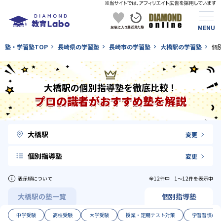
塾・学習塾TOP
長崎県の学習塾
長崎市の学習塾
大橋駅の学習塾
個
大橋駅の個別指導塾を徹底比較！
プロの識者がおすすめ塾を解説
大橋駅
変更
個別指導塾
変更
表示順について
全12件中 1〜12件を表示中
大橋駅の塾一覧
個別指導塾
中学受験
高校受験
大学受験
授業・定期テスト対策
学習習慣の