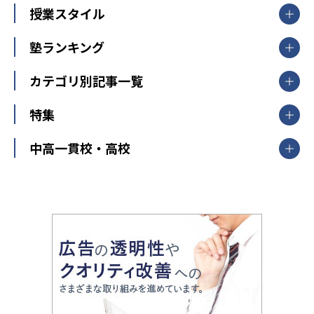
【掲載塾一覧を見る】
授業スタイル
山形県
福島県
臨海セミナー
関東
個別指導
塾ランキング
東京個別指導学院
東京都
神奈川県
埼玉県
千葉県
茨城県
集団授業
個別指導塾TOMAS
栃木県
群馬県
中学受験ランキング
カテゴリ別記事一覧
オンライン指導
明光義塾
大学受験ランキング
北陸
映像授業
ナビ個別指導学院
中学受験
特集
新潟県
富山県
石川県
福井県
個別教室のトライ
高校受験
東進ハイスクール
中部
開成番長直伝！子どもの受験を成功させる方法
中高一貫校・高校
大学受験
武田塾
愛知県
静岡県
岐阜県
三重県
長野県
令和時代の失敗しない塾選び
資格取得・学び直し
山梨県
2020年代の教育
中学入試最前線
教育費・塾代
中学受験最前線
近畿
てら先生の教育業界基本メソッド
座談会
大学入試改革
大阪府
運動と遊びを考える
兵庫県
京都府
奈良県
和歌山県
教育全般
親子で極める家庭学習
滋賀県
令和の大学受験は情報戦！
大学受験塾の選び方
ママテクエグザム
情報Ⅰ、数学が苦手な人注目！最短距離の学力
中学受験に熱心な市区町村ランキング
中国
進化する中高一貫校・高校
アップ法
小学校受験
鳥取県
島根県
岡山県
広島県
山口県
悩み多き「大学受験」相談室
家庭教師
四国
英語・英会話・英検対策