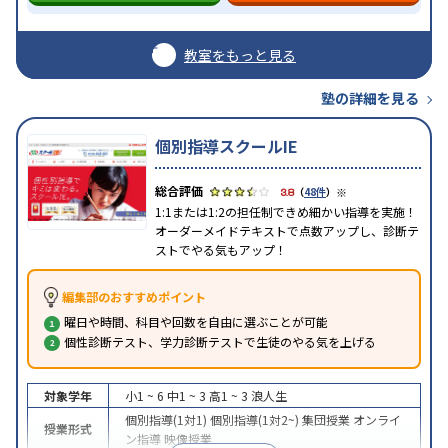
教室をもっと見る
塾の詳細を見る
個別指導スクールIE
※
3.8
（
48件
）
1:1または1:2の担任制できめ細かい指導を実施！
オーダーメイドテキストで点数アップし、診断テ
ストでやる気もアップ！
編集部のおすすめポイント
曜日や時間、科目や回数を自由に選ぶことが可能
個性診断テスト、学力診断テストで生徒のやる気を上げる
対象学年
小1 ~ 6
中1 ~ 3
高1 ~ 3
浪人生
個別指導(1対1)
個別指導(1対2~)
集団授業
オンライ
授業形式
ン指導
映像授業