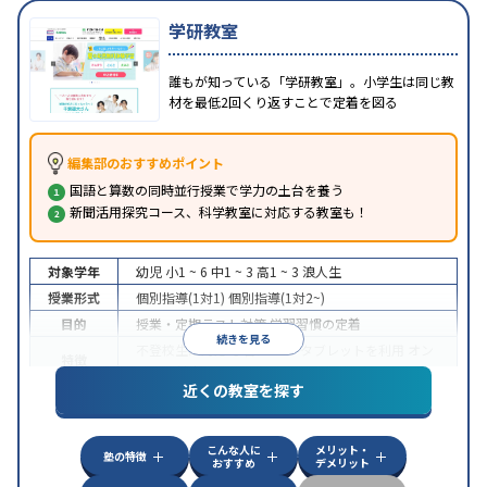
学研教室
誰もが知っている「学研教室」。小学生は同じ教
材を最低2回くり返すことで定着を図る
編集部のおすすめポイント
国語と算数の同時並行授業で学力の土台を養う
新聞活用探究コース、科学教室に対応する教室も！
対象学年
幼児
小1 ~ 6
中1 ~ 3
高1 ~ 3
浪人生
授業形式
個別指導(1対1)
個別指導(1対2~)
目的
授業・定期テスト対策
学習習慣の定着
続きを見る
不登校生に対応
学習にPC・タブレットを利用
オン
特徴
ライン対応
近くの教室を探す
こんな人に
メリット・
塾の特徴
おすすめ
デメリット