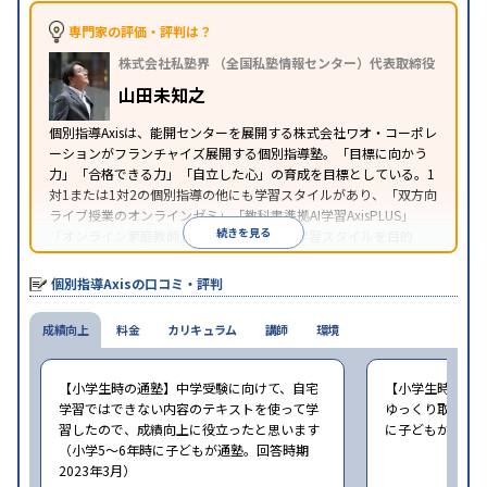
可
※2023年3月調査。
小学校高学年の個別指導塾アンケート調査方法
を参
専門家の評価・評判は？
照
株式会社私塾界 （全国私塾情報センター）代表取締役
山田未知之
個別指導Axisは、能開センターを展開する株式会社ワオ・コーポレ
ーションがフランチャイズ展開する個別指導塾。「目標に向かう
力」「合格できる力」「自立した心」の育成を目標としている。1
対1または1対2の個別指導の他にも学習スタイルがあり、「双方向
ライブ授業のオンラインゼミ」「教科書準拠AI学習AxisPLUS」
続きを見る
「オンライン家庭教師」など、さまざまな学習スタイルを目的
別・科目別に選択することができる。
個別指導Axisの口コミ・評判
成績向上
料金
カリキュラム
講師
環境
【小学生時の通塾】中学受験に向けて、自宅
【小学生時の通
学習ではできない内容のテキストを使って学
ゆっくり取り組む
習したので、成績向上に役立ったと思います
に子どもが通塾。
（小学5〜6年時に子どもが通塾。回答時期
2023年3月）