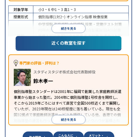
対象学年
小3 ~ 6
中1 ~ 3
高1 ~ 3
授業形式
個別指導(1対2~)
オンライン指導
映像授業
中学受験
高校受験
大学受験
授業・定期テスト対策
続きを見る
内申点対策
学習習慣の定着
総合型選抜(旧AO)対策
目的
推薦入試対策
国公立大対策
私大対策
共通テスト対
策
英検(英語検定)対策
漢検(漢字検定)対策
数学特化
近くの教室を探す
対策
中高一貫校生に対応
授業の振替可能
不登校生に対
応
学習にPC・タブレットを利用
オンライン対応
1
専門家の評価・評判は？
特徴
科目から受講可能
季節講習のみの受講可
自習室あ
スタディスタジオ株式会社代表取締役
り
鈴木孝一
個別指導塾スタンダードは2001年に福岡で創業した家庭教師派遣
事業から始まった塾だ。2004年に個別指導塾1号校舎を開校し、
そこから2019年ごろにはすべて直営で全国500校近くまで展開し
ていたが、2023年現在は240校程度に落ち着いている。現在も全
国32拠点で家庭教師派遣サービスを提供している他、香港での個
続きを見る
別指導塾の運営も行っており、汎用的な指導ノウハウが蓄積され
ていることが伺える。
こんな人に
メリット・