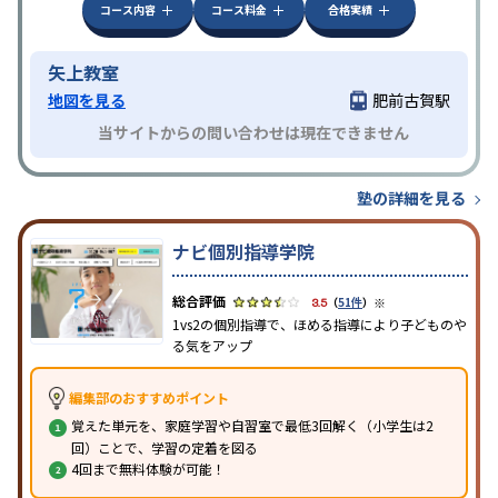
コース内容
コース料金
合格実績
矢上教室
地図を見る
肥前古賀駅
当サイトからの問い合わせは現在できません
塾の詳細を見る
ナビ個別指導学院
※
3.5
（
51件
）
1vs2の個別指導で、ほめる指導により子どものや
る気をアップ
編集部のおすすめポイント
覚えた単元を、家庭学習や自習室で最低3回解く（小学生は2
回）ことで、学習の定着を図る
4回まで無料体験が可能！