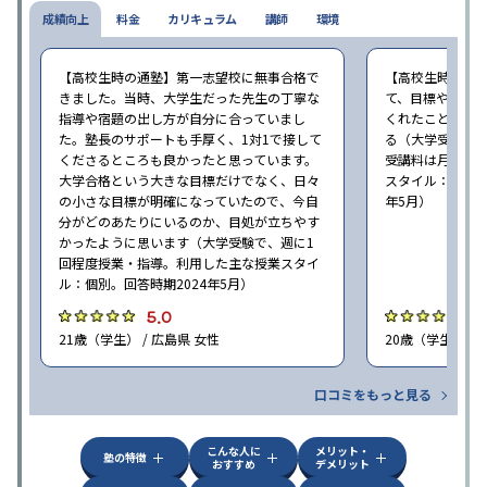
成績向上
料金
カリキュラム
講師
環境
【高校生時の通塾】第一志望校に無事合格で
【高校生時の通
きました。当時、大学生だった先生の丁寧な
て、目標や勉強
指導や宿題の出し方が自分に合っていまし
くれたことが、
た。塾長のサポートも手厚く、1対1で接して
る（大学受験で、
くださるところも良かったと思っています。
受講料は月35,
大学合格という大きな目標だけでなく、日々
スタイル：個別、
の小さな目標が明確になっていたので、今自
年5月）
分がどのあたりにいるのか、目処が立ちやす
かったように思います（大学受験で、週に1
回程度授業・指導。利用した主な授業スタイ
ル：個別。回答時期2024年5月）
5.0
4
21歳（学生） / 広島県 女性
20歳（学生） / 
口コミをもっと見る
こんな人に
メリット・
塾の特徴
おすすめ
デメリット