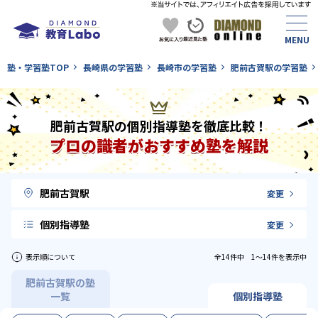
塾・学習塾TOP
長崎県の学習塾
長崎市の学習塾
肥前古賀駅の学習塾
肥前古賀駅の個別指導塾を徹底比較！
プロの識者がおすすめ塾を解説
肥前古賀駅
変更
個別指導塾
変更
表示順について
全14件中 1〜14件を表示中
肥前古賀駅の塾
一覧
個別指導塾