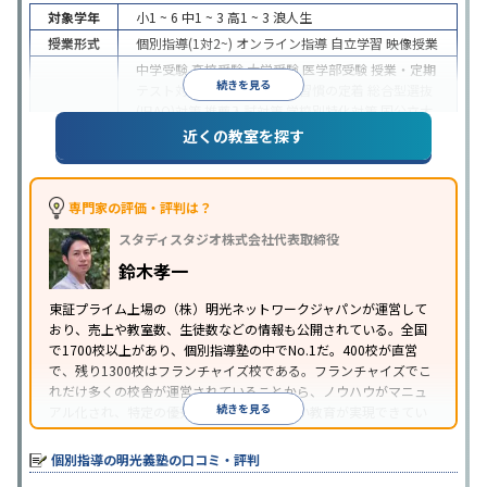
対象学年
小1 ~ 6
中1 ~ 3
高1 ~ 3
浪人生
授業形式
個別指導(1対2~)
オンライン指導
自立学習
映像授業
中学受験
高校受験
大学受験
医学部受験
授業・定期
続きを見る
テスト対策
内申点対策
学習習慣の定着
総合型選抜
(旧AO)対策
推薦入試対策
学校別特化対策
国公立大
目的
対策
私大対策
共通テスト対策
英検(英語検定)対策
近くの教室を探す
漢検(漢字検定)対策
数学特化対策
英語・英会話特化
対策
その他科目別特化対策
中高一貫校生に対応
特待生・奨学金制度あり
授業
専門家の評価・評判は？
の振替可能
不登校生に対応
学習にPC・タブレット
スタディスタジオ株式会社代表取締役
特徴
を利用
オンライン対応
1科目から受講可能
季節講
習のみの受講可
発達障害の子どもに対応
自習室あ
鈴木孝一
り
※2023年3月調査。
小学校高学年の個別指導塾アンケート調査方法
を参
東証プライム上場の（株）明光ネットワークジャパンが運営して
おり、売上や教室数、生徒数などの情報も公開されている。全国
照
で1700校以上があり、個別指導塾の中でNo.1だ。400校が直営
で、残り1300校はフランチャイズ校である。フランチャイズでこ
れだけ多くの校舎が運営されていることから、ノウハウがマニュ
続きを見る
アル化され、特定の優秀な人材に依存しない教育が実現できてい
ることが推測される。
個別指導の明光義塾の口コミ・評判