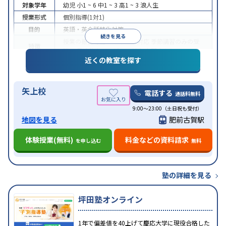
対象学年
幼児
小1 ~ 6
中1 ~ 3
高1 ~ 3
浪人生
授業形式
個別指導(1対1)
目的
英語・英会話特化対策
続きを見る
授業の振替可能
オンライン対応
季節講習のみの受
特徴
講可
発達障害の子どもに対応
自習室あり
近くの教室を探す
矢上校
電話する
通話料無料
9:00～23:00（土日祝も受付）
地図を見る
肥前古賀駅
体験授業(無料)
料金などの資料請求
を申し込む
無料
塾の詳細を見る
坪田塾オンライン
1年で偏差値を40上げて慶応大学に現役合格した