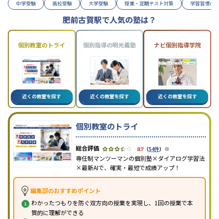
中学受験
高校受験
大学受験
授業・定期テスト対策
学習習慣の
肥前古賀駅で人気の塾は？
個別教室のトライ
個別指導の明光義塾
ナビ個別指導学院
近くの教室を探す
近くの教室を探す
近くの教室を探す
個別教室のトライ
※
3.7
（
54件
）
専任制マンツーマンの個別塾×ダイアログ学習法
×最新AIで、確実・最短で成績アップ！
編集部のおすすめポイント
わかったつもりを防ぐ双方向の授業を実現し、1回の授業で本
質的に理解ができる