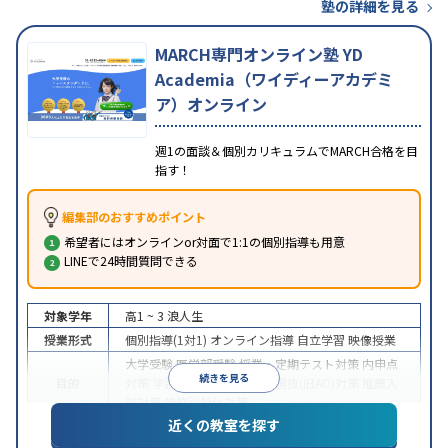
塾の詳細を見る
MARCH専門オンライン塾 YD
Academia（ワイディーアカデミ
ア）オンライン
週1の面談＆個別カリキュラムでMARCH合格を目
指す！
編集部のおすすめポイント
希望者にはオンラインor対面で1:1の個別指導も用意
LINEで24時間質問できる
対象学年
高1 ~ 3
浪人生
授業形式
個別指導(1対1)
オンライン指導
自立学習
映像授業
大学受験
医学部受験
授業・定期テスト対策
内申点
続きを見る
目的
対策
学習習慣の定着
総合型選抜(旧AO)対策
推薦入
試対策
学校別特化対策
近くの教室を探す
中高一貫校生に対応
授業の振替可能
不登校生に対
特徴
応
学習にPC・タブレットを利用
オンライン対応
1