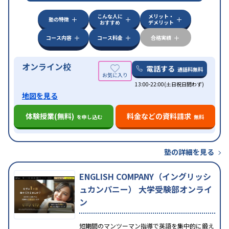
科目から受講可能
こんな人に
メリット・
塾の特徴
おすすめ
デメリット
コース内容
コース料金
合格実績
オンライン校
電話する
通話料無料
13:00-22:00(土日祝日問わず)
地図を見る
体験授業(無料)
料金などの資料請求
を申し込む
無料
塾の詳細を見る
ENGLISH COMPANY（イングリッシ
ュカンパニー） 大学受験部オンライ
ン
短期間のマンツーマン指導で英語を集中的に鍛え