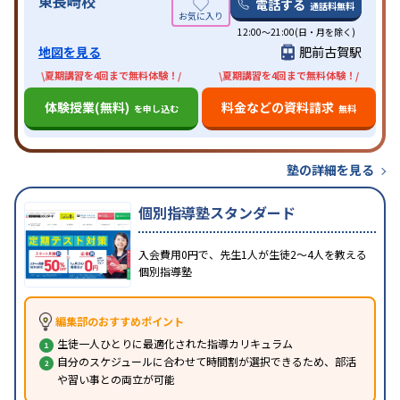
東長崎校
電話する
通話料無料
12:00～21:00(日・月を除く)
地図を見る
肥前古賀駅
\夏期講習を4回まで無料体験！/
\夏期講習を4回まで無料体験！/
体験授業(無料)
料金などの資料請求
を申し込む
無料
塾の詳細を見る
個別指導塾スタンダード
入会費用0円で、先生1人が生徒2〜4人を教える
個別指導塾
編集部のおすすめポイント
生徒一人ひとりに最適化された指導カリキュラム
自分のスケジュールに合わせて時間割が選択できるため、部活
や習い事との両立が可能