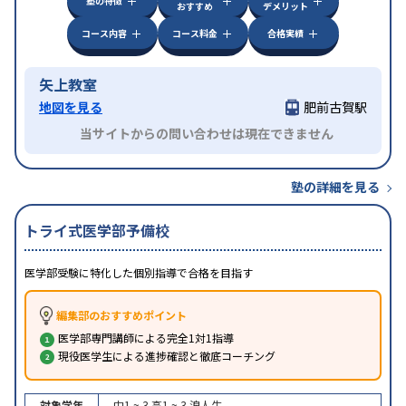
塾の特徴
おすすめ
デメリット
コース内容
コース料金
合格実績
矢上教室
地図を見る
肥前古賀駅
当サイトからの問い合わせは現在できません
塾の詳細を見る
トライ式医学部予備校
医学部受験に特化した個別指導で合格を目指す
編集部のおすすめポイント
医学部専門講師による完全1対1指導
現役医学生による進捗確認と徹底コーチング
対象学年
中1 ~ 3
高1 ~ 3
浪人生