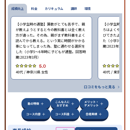
成績向上
料金
カリキュラム
講師
環境
【小学生時の通塾】算数がとても苦手で、親
【小学生時の通
が教えようとすると今の教科書とは全く教え
ろはよくやり方
方が違った。その為、親がまず教科書をよく
びてきたようで
読んでから教える。という実に時間がかかる
た（小学3〜6年
事になってしまった為、塾に通わせる選択を
期:2023年3月）
した（小学5〜6年時に子どもが通塾。回答時
期:2023年3月）
5.0
4
40代 / 神奈川県 女性
40代 / 東京都 女
口コミをもっと見る
こんな人に
メリット・
塾の特徴
おすすめ
デメリット
コース内容
コース料金
合格実績