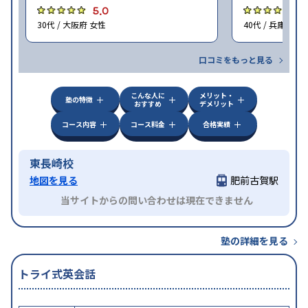
5.0
5
30代 / 大阪府 女性
40代 / 兵庫県 女
口コミをもっと見る
こんな人に
メリット・
塾の特徴
おすすめ
デメリット
コース内容
コース料金
合格実績
東長崎校
地図を見る
肥前古賀駅
当サイトからの問い合わせは現在できません
塾の詳細を見る
トライ式英会話