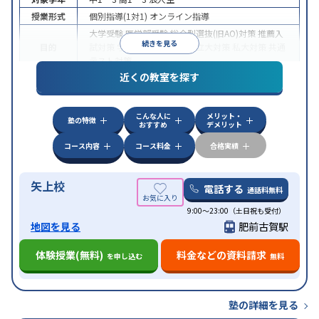
授業形式
個別指導(1対1)
オンライン指導
大学受験
医学部受験
総合型選抜(旧AO)対策
推薦入
続きを見る
目的
試対策
学校別特化対策
国公立大対策
私大対策
共通
テスト対策
近くの教室を探す
中高一貫校生に対応
授業の振替可能
不登校生に対
特徴
応
オンライン対応
1科目から受講可能
季節講習の
みの受講可
自習室あり
こんな人に
メリット・
塾の特徴
おすすめ
デメリット
コース内容
コース料金
合格実績
矢上校
電話する
通話料無料
9:00～23:00（土日祝も受付）
地図を見る
肥前古賀駅
体験授業(無料)
料金などの資料請求
を申し込む
無料
塾の詳細を見る