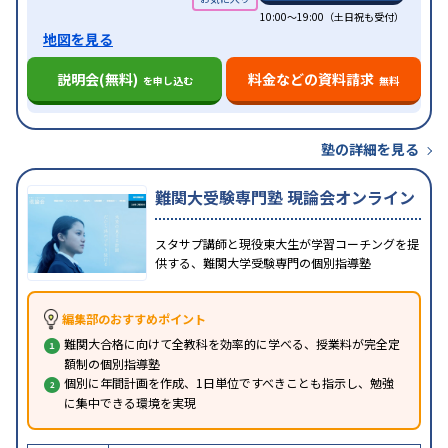
10:00～19:00（土日祝も受付）
地図を見る
説明会(無料)
料金などの資料請求
を申し込む
無料
塾の詳細を見る
難関大受験専門塾 現論会オンライン
スタサプ講師と現役東大生が学習コーチングを提
供する、難関大学受験専門の個別指導塾
編集部のおすすめポイント
難関大合格に向けて全教科を効率的に学べる、授業料が完全定
額制の個別指導塾
個別に年間計画を作成、1日単位ですべきことも指示し、勉強
に集中できる環境を実現