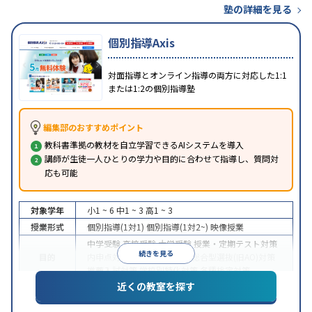
塾の詳細を見る
個別指導Axis
対面指導とオンライン指導の両方に対応した1:1
または1:2の個別指導塾
編集部のおすすめポイント
教科書準拠の教材を自立学習できるAIシステムを導入
講師が生徒一人ひとりの学力や目的に合わせて指導し、質問対
応も可能
対象学年
小1 ~ 6
中1 ~ 3
高1 ~ 3
授業形式
個別指導(1対1)
個別指導(1対2~)
映像授業
中学受験
高校受験
大学受験
授業・定期テスト対策
続きを見る
目的
内申点対策
学習習慣の定着
総合型選抜(旧AO)対策
推薦入試対策
学校別特化対策
各種検定対策
近くの教室を探す
授業の振替可能
学習にPC・タブレットを利用
オン
特徴
ライン対応
1科目から受講可能
季節講習のみの受講