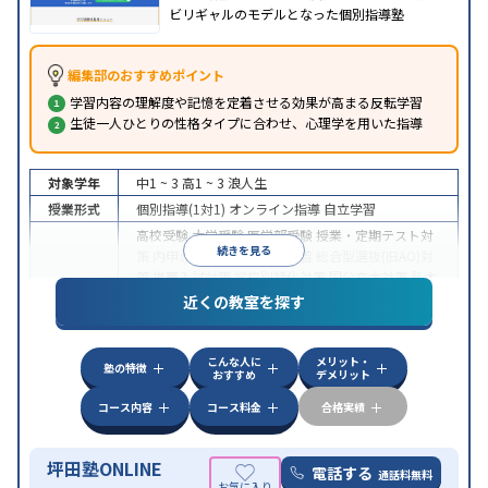
ビリギャルのモデルとなった個別指導塾
編集部のおすすめポイント
学習内容の理解度や記憶を定着させる効果が高まる反転学習
生徒一人ひとりの性格タイプに合わせ、心理学を用いた指導
対象学年
中1 ~ 3
高1 ~ 3
浪人生
授業形式
個別指導(1対1)
オンライン指導
自立学習
高校受験
大学受験
医学部受験
授業・定期テスト対
続きを見る
策
内申点対策
学習習慣の定着
総合型選抜(旧AO)対
策
推薦入試対策
学校別特化対策
国公立大対策
私大
目的
対策
共通テスト対策
英検(英語検定)対策
漢検(漢字
近くの教室を探す
検定)対策
数学特化対策
英語・英会話特化対策
その
他科目別特化対策
こんな人に
メリット・
中高一貫校生に対応
授業の振替可能
不登校生に対
塾の特徴
おすすめ
デメリット
応
学習にPC・タブレットを利用
オンライン対応
1
特徴
科目から受講可能
季節講習のみの受講可
発達障害
コース内容
コース料金
合格実績
の子どもに対応
坪田塾ONLINE
電話する
通話料無料