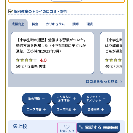
個別教室のトライの口コミ・評判
成績向上
料金
カリキュラム
講師
環境
【小学生時の通塾】勉強する習慣がついた。
【小学生時の通塾
勉強方法を理解した（小学5年時に子どもが
はり成績向上には
通塾。回答時期:2023年3月）
どもが通塾。回答時
4.0
4
50代 / 兵庫県 男性
40代 / 大阪府 女
口コミをもっと見る
こんな人に
メリット・
塾の特徴
おすすめ
デメリット
コース内容
コース料金
合格実績
矢上校
電話する
通話料無料