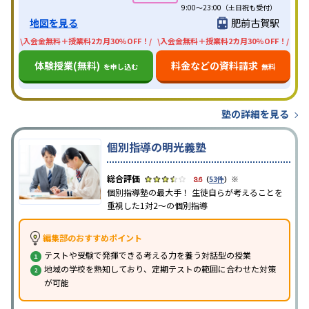
9:00～23:00（土日祝も受付）
地図を見る
肥前古賀駅
\入会金無料＋授業料2カ月30%OFF！/
\入会金無料＋授業料2カ月30%OFF！/
体験授業(無料)
料金などの資料請求
を申し込む
無料
塾の詳細を見る
個別指導の明光義塾
※
3.6
（
53件
）
個別指導塾の最大手！ 生徒自らが考えることを
重視した1対2〜の個別指導
編集部のおすすめポイント
テストや受験で発揮できる考える力を養う対話型の授業
地域の学校を熟知しており、定期テストの範囲に合わせた対策
が可能