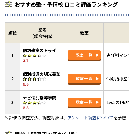
おすすめ塾・予備校 口コミ評価ランキング
塾名
順位
教室
（総合評価）
個別教室のトライ
1
教室一覧
専任制マンツ
3.7
個別指導の明光義塾
2
教室一覧
個別指導塾の
3.6
ナビ個別指導学院
3
教室一覧
1vs2の個別
3.5
※評価の調査方法、調査対象は、
アンケート調査について
を参照