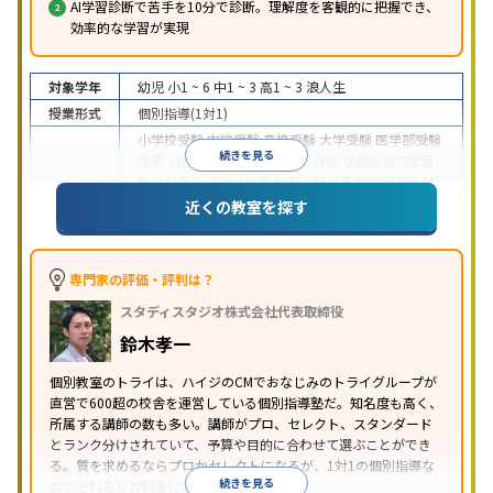
AI学習診断で苦手を10分で診断。理解度を客観的に把握でき、
効率的な学習が実現
対象学年
幼児
小1 ~ 6
中1 ~ 3
高1 ~ 3
浪人生
授業形式
個別指導(1対1)
小学校受験
中学受験
高校受験
大学受験
医学部受験
続きを見る
授業・定期テスト対策
内申点対策
学習習慣の定着
総合型選抜(旧AO)対策
推薦入試対策
学校別特化対
目的
策
国公立大対策
私大対策
共通テスト対策
英検(英
近くの教室を探す
語検定)対策
漢検(漢字検定)対策
数学特化対策
英
語・英会話特化対策
その他科目別特化対策
中高一貫校生に対応
授業の振替可能
不登校生に対
専門家の評価・評判は？
応
学習にPC・タブレットを利用
オンライン対応
1
特徴
スタディスタジオ株式会社代表取締役
科目から受講可能
季節講習のみの受講可
発達障害
の子どもに対応
自習室あり
鈴木孝一
※2023年3月調査。
小学校高学年の個別指導塾アンケート調査方法
を参
個別教室のトライは、ハイジのCMでおなじみのトライグループが
照
直営で600超の校舎を運営している個別指導塾だ。知名度も高く、
所属する講師の数も多い。講師がプロ、セレクト、スタンダード
とランク分けされていて、予算や目的に合わせて選ぶことができ
る。質を求めるならプロかセレクトになるが、1対1の個別指導な
続きを見る
のでそれなりの料金になる。