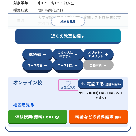
対象学年
中1 ~ 3
高1 ~ 3
浪人生
授業形式
個別指導(1対1)
大学受験
医学部受験
授業・定期テスト対策
国公立
目的
続きを見る
大対策
英検(英語検定)対策
中高一貫校生に対応
授業の振替可能
オンライン対
特徴
近くの教室を探す
応
自習室あり
こんな人に
メリット・
塾の特徴
おすすめ
デメリット
コース内容
コース料金
合格実績
オンライン校
電話する
通話料無料
9:00～18:00(土曜・日曜・祝日
を除く)
地図を見る
体験授業(無料)
料金などの資料請求
を申し込む
無料