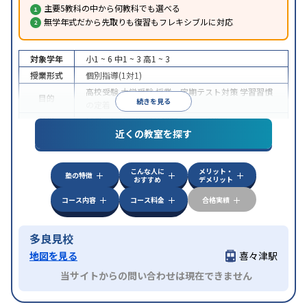
主要5教科の中から何教科でも選べる
無学年式だから先取りも復習もフレキシブルに対応
対象学年
小1 ~ 6
中1 ~ 3
高1 ~ 3
授業形式
個別指導(1対1)
高校受験
大学受験
授業・定期テスト対策
学習習慣
目的
続きを見る
の定着
特徴
授業の振替可能
季節講習のみの受講可
近くの教室を探す
こんな人に
メリット・
塾の特徴
おすすめ
デメリット
コース内容
コース料金
合格実績
多良見校
地図を見る
喜々津駅
当サイトからの問い合わせは現在できません