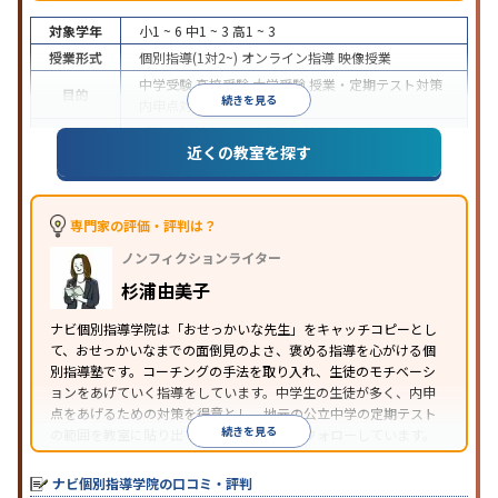
対象学年
小1 ~ 6
中1 ~ 3
高1 ~ 3
授業形式
個別指導(1対2~)
オンライン指導
映像授業
中学受験
高校受験
大学受験
授業・定期テスト対策
目的
続きを見る
内申点対策
学習習慣の定着
成績保証制度あり
授業の振替可能
オンライン対応
近くの教室を探す
特徴
1科目から受講可能
季節講習のみの受講可
自習室あ
り
※2023年3月調査。
小学校高学年の個別指導塾アンケート調査方法
を参
照
専門家の評価・評判は？
ノンフィクションライター
杉浦由美子
ナビ個別指導学院は「おせっかいな先生」をキャッチコピーとし
て、おせっかいなまでの面倒見のよさ、褒める指導を心がける個
別指導塾です。コーチングの手法を取り入れ、生徒のモチベーシ
ョンをあげていく指導をしています。中学生の生徒が多く、内申
点をあげるための対策を得意とし、地元の公立中学の定期テスト
続きを見る
の範囲を教室に貼り出すなど手厚く学習をフォローしています。
オリジナルテキストを使用しており、特に英語は各教科書に合わ
せたテキストを使った「先取り学習」で理解度を深められます。
ナビ個別指導学院の口コミ・評判