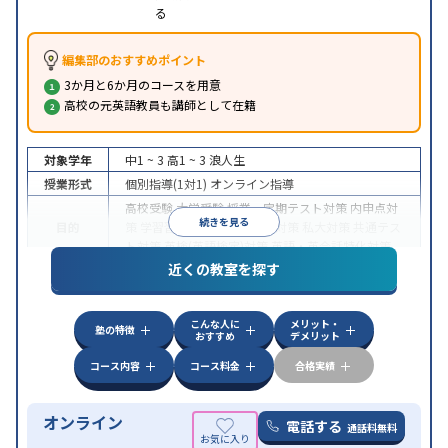
る
編集部のおすすめポイント
3か月と6か月のコースを用意
高校の元英語教員も講師として在籍
対象学年
中1 ~ 3
高1 ~ 3
浪人生
授業形式
個別指導(1対1)
オンライン指導
高校受験
大学受験
授業・定期テスト対策
内申点対
続きを見る
目的
策
学習習慣の定着
国公立大対策
私大対策
共通テス
ト対策
英検(英語検定)対策
英語・英会話特化対策
近くの教室を探す
中高一貫校生に対応
授業の振替可能
不登校生に対
特徴
応
学習にPC・タブレットを利用
オンライン対応
1
科目から受講可能
こんな人に
メリット・
塾の特徴
おすすめ
デメリット
コース内容
コース料金
合格実績
オンライン
電話する
通話料無料