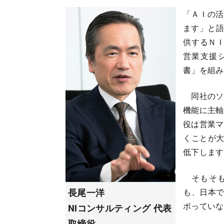
「ＡＩの活
ます」と語る
供するＮＩ
営業支援シ
書」を組み
同社のソ
機能に主軸
役は営業マ
くことが大
低下します
そもそも、Ｓ
も、日本で
長尾一洋
ボっていな
NIコンサルティング 代表
取締役