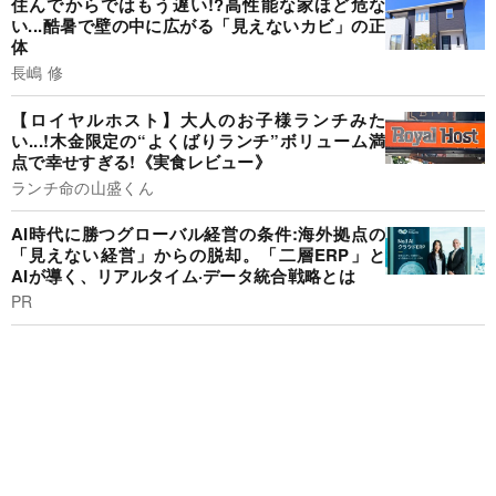
住んでからではもう遅い!?高性能な家ほど危な
い...酷暑で壁の中に広がる「見えないカビ」の正
体
長嶋 修
【ロイヤルホスト】大人のお子様ランチみた
い...!木金限定の“よくばりランチ”ボリューム満
点で幸せすぎる!《実食レビュー》
ランチ命の山盛くん
AI時代に勝つグローバル経営の条件:海外拠点の
「見えない経営」からの脱却。「二層ERP」と
AIが導く、リアルタイム·データ統合戦略とは
PR