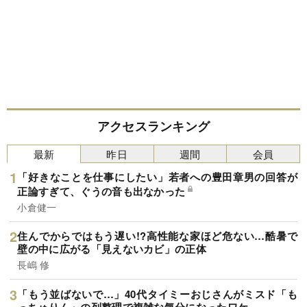
アクセスランキング
最新
昨日
週間
会員
「好きなことを仕事にしたい」若者への豊田章男の回答が
正論すぎて、ぐうの音も出なかった
小倉健一
住んでからではもう遅い!?高性能な家ほど危ない…酷暑で
壁の中に広がる「見えないカビ」の正体
長嶋 修
「もう並ばないで…」40代タイミーおじさんがミスド「も
っちゅりん」の列整理で複雑な気分になったワケ