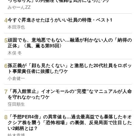
みやーんZZ
今すぐ昇進させたほうがいい社員の特徴・ベスト1
本田淳也
頑固でも、意地悪でもない…融通が利かない人の「納得の
正体」〈風、薫る第95回〉
木俣 冬
孫正義が「顔も見たくない」と激怒した20代社員をロボッ
ト事業責任者に抜擢したワケ
小倉健一
「再入館禁止」イオンモールの“完璧”なマニュアルが人命
を守れなかったワケ
窪田順生
「予想PER4倍」の異常値も…過去最高益でも暴落したキオ
クシア株を襲う「恐怖相場」の裏側、反発局面で注目した
い2銘柄とは？
鈴木貴博