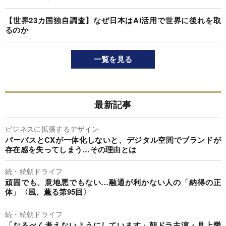
【世界23カ国独自調査】なぜ日本はAI活用で世界に後れを取
るのか
一覧を見る
最新記事
ビジネスに拡張するデザイン
パーパスとCXが一体化しないと、デジタル空間でブランドが
存在感を失ってしまう…その理由とは
続・続朝ドライフ
頑固でも、意地悪でもない…融通が利かない人の「納得の正
体」〈風、薫る第95回〉
続・続朝ドライフ
「なるべく考えないようにしています」朝ドラ主演・見上愛