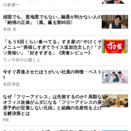
小倉健一
頑固でも、意地悪でもない...融通が利かない人の
「納得の正体」〈風、薫る第95回〉
木俣 冬
「もう5回くらい食べてる」すき家の“やけくそ
メニュー”美味しすぎてライス追加注文した!「ク
ソ美味い」「好きすぎる」《実食レビュー》
ランチ命の山盛くん
今すぐ昇進させたほうがいい社員の特徴・ベスト
1
本田淳也
なぜ「フリーアドレス」は失敗するのか? 高額な
オフィス改修がムダになる「フリーアドレスの座
席予約が定着しない元凶」と組織の生産性を上げ
る解決策とは
PR