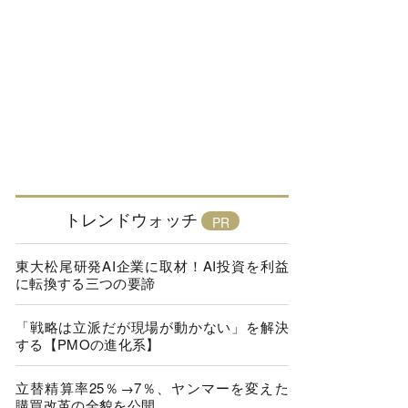
トレンドウォッチ
東大松尾研発AI企業に取材！AI投資を利益
に転換する三つの要諦
「戦略は立派だが現場が動かない」を解決
する【PMOの進化系】
立替精算率25％→7％、ヤンマーを変えた
購買改革の全貌を公開