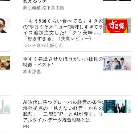
変えるワケ
劇団雌猫,松下真由美
「もう5回くらい食べてる」すき家
の“やけくそメニュー”美味しすぎてラ
イス追加注文した!「クソ美味い」
「好きすぎる」《実食レビュー》
ランチ命の山盛くん
今すぐ昇進させたほうがいい社員の
特徴・ベスト1
本田淳也
AI時代に勝つグローバル経営の条件:
海外拠点の「見えない経営」からの
脱却。「二層ERP」とAIが導く、リ
アルタイム·データ統合戦略とは
PR