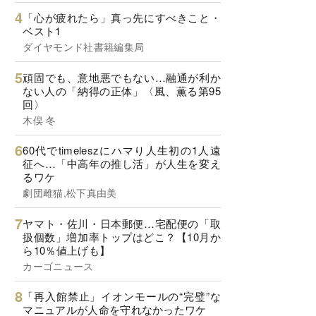
「心が疲れたら」真っ先にすべきこと・
ベスト1
ダイヤモンド社書籍編集局
頑固でも、意地悪でもない…融通が利か
ない人の「納得の正体」〈風、薫る第95
回〉
木俣 冬
60代でtimeleszにハマり人生初の1人遠
征へ…「中高年の推し活」が人生を変え
るワケ
劇団雌猫,松下真由美
ヤマト・佐川・日本郵便…宅配便の「取
扱個数」増加率トップはどこ？【10月か
ら10％値上げも】
カーゴニュース
「再入館禁止」イオンモールの“完璧”な
マニュアルが人命を守れなかったワケ