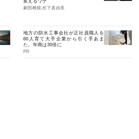
変えるワケ
劇団雌猫,松下真由美
地方の防水工事会社が正社員職人を
60人育て大手企業から引く手あま
た。年商は30倍に
PR