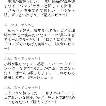
「生地が気持ちいい！」無印良品の“風を通
すワイドパンツ”サラッと涼しくて快適！
「さらりと着用できて嬉しい」「今から
秋、ずっといけそう」《購入レビュー》
今日のリーマンめし!!
「めっちゃ好き。毎年食べてる」コメダ珈
琲の“幸せの塊みたいなスイーツ”美味すぎ
てホールで食べたい！「1口ごとに満足感」
「コメダでいちばん美味い」《実食レビュ
ー》
これ、買ってよかった！
小銭が取りやすくて感動…！ハニーズの“コ
ンパクトな財布”お会計がスムーズになっ
た！「ぜーんぶ収まります」「これからも
愛用します」《購入レビュー》
これ、買ってよかった！
こういうの待ってた…！セリアの「ミニチ
ュアみたいな保冷バッグ」炎天下で2時間経
っても冷たい！《購入レビュー》