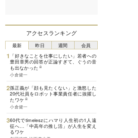
アクセスランキング
最新
昨日
週間
会員
「好きなことを仕事にしたい」若者への
豊田章男の回答が正論すぎて、ぐうの音
も出なかった
小倉健一
孫正義が「顔も見たくない」と激怒した
20代社員をロボット事業責任者に抜擢し
たワケ
小倉健一
60代でtimeleszにハマり人生初の1人遠
征へ…「中高年の推し活」が人生を変え
るワケ