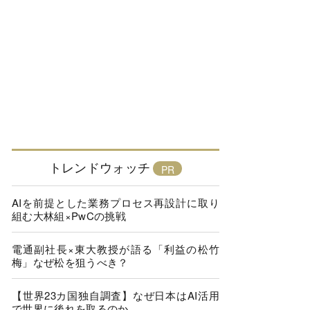
トレンドウォッチ
AIを前提とした業務プロセス再設計に取り
組む大林組×PwCの挑戦
電通副社長×東大教授が語る「利益の松竹
梅」なぜ松を狙うべき？
【世界23カ国独自調査】なぜ日本はAI活用
で世界に後れを取るのか