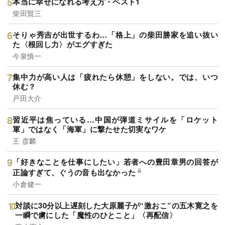
本当に幸せになれる考え方・ベスト1
柴田賢三
そりゃ秀吉が出世するわ…「格上」の柴田勝家を追い抜い
た〈根回し力〉がエグすぎた
今泉慎一
集中力が高い人は「疲れたら休憩」をしない。では、いつ
休む？
戸田大介
習近平は焦っている…中国が弾道ミサイルを「ロケット
軍」ではなく「海軍」に撃たせた切実なワケ
王 彦麟
「好きなことを仕事にしたい」若者への豊田章男の回答が
正論すぎて、ぐうの音も出なかった
小倉健一
対談に30分以上遅刻した大原麗子が“激おこ”の五木寛之を
一瞬で虜にした「魔性のひとこと」〈再配信〉