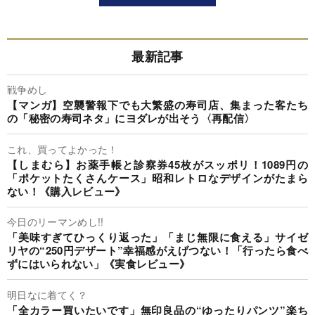
最新記事
戦争めし
【マンガ】空襲警報下でも大繁盛の寿司店、集まった客たち
の「秘密の寿司ネタ」にヨダレが出そう〈再配信〉
これ、買ってよかった！
【しまむら】お薬手帳と診察券45枚がスッポリ！1089円の
「ポケットたくさんケース」昭和レトロなデザインがたまら
ない！《購入レビュー》
今日のリーマンめし!!
「美味すぎてひっくり返った」「まじ無限に食える」サイゼ
リヤの“250円デザート”幸福感がえげつない！「行ったら食べ
ずにはいられない」《実食レビュー》
明日なに着てく？
「全カラー買いたいです」無印良品の“ゆったりパンツ”楽ち