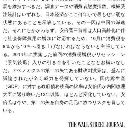
展を維持すべきだ。調査データや消費者態度指数、機械受
注統計はいずれも、日本経済がここ何年かで最もぜい弱な
状態にあることを示唆している。その一因は中国の減速
だ。それにもかかわらず、安倍晋三首相は人口高齢化に伴
う社会保障費用の増加に対応するため、10月に消費税を
8％から10％へ引き上げなければならないと主張してい
る。2014年に実施した前回の消費税増税がリセッション
（景気後退）入りの引き金を引いたことなどお構いなし
だ。アベノミクスの第二の矢である財政刺激策は、盛んに
議論されたが全く威力を発揮していない。国内総生産
（GDP）に対する政府債務残高の比率は安倍氏が内閣総理
大臣に返り咲いた12年以降、ほとんど変化していない。安
倍氏は今や、第二の矢を自身の足元に放つリスクを冒して
いる。