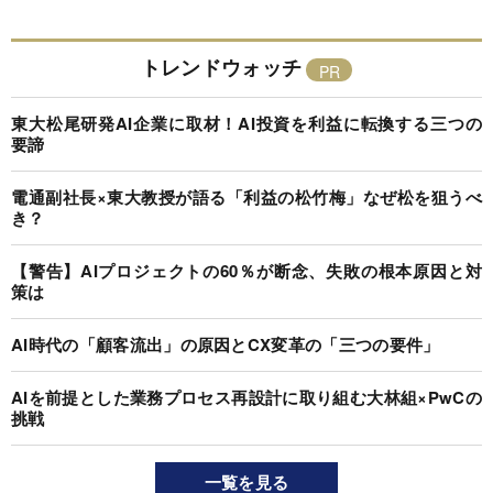
トレンドウォッチ
東大松尾研発AI企業に取材！AI投資を利益に転換する三つの
要諦
電通副社長×東大教授が語る「利益の松竹梅」なぜ松を狙うべ
き？
【警告】AIプロジェクトの60％が断念、失敗の根本原因と対
策は
AI時代の「顧客流出」の原因とCX変革の「三つの要件」
AIを前提とした業務プロセス再設計に取り組む大林組×PwCの
挑戦
一覧を見る