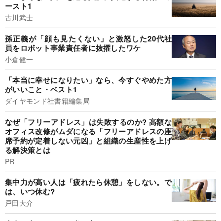
ースト1
古川武士
孫正義が「顔も見たくない」と激怒した20代社
員をロボット事業責任者に抜擢したワケ
小倉健一
「本当に幸せになりたい」なら、今すぐやめた方
がいいこと・ベスト1
ダイヤモンド社書籍編集局
なぜ「フリーアドレス」は失敗するのか? 高額な
オフィス改修がムダになる「フリーアドレスの座
席予約が定着しない元凶」と組織の生産性を上げ
る解決策とは
PR
集中力が高い人は「疲れたら休憩」をしない。で
は、いつ休む?
戸田大介