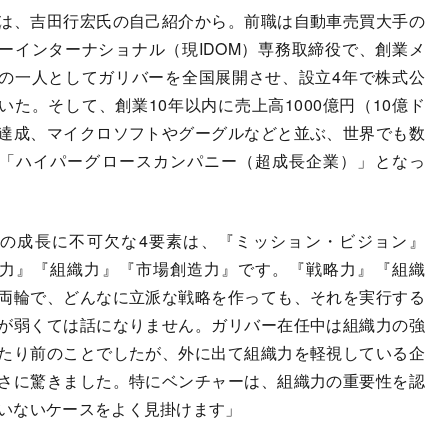
、吉田行宏氏の自己紹介から。前職は自動車売買大手の
ーインターナショナル（現IDOM）専務取締役で、創業メ
の一人としてガリバーを全国展開させ、設立4年で株式公
いた。そして、創業10年以内に売上高1000億円（10億ド
達成、マイクロソフトやグーグルなどと並ぶ、世界でも数
「ハイパーグロースカンパニー（超成長企業）」となっ
の成長に不可欠な4要素は、『ミッション・ビジョン』
力』『組織力』『市場創造力』です。『戦略力』『組織
両輪で、どんなに立派な戦略を作っても、それを実行する
が弱くては話になりません。ガリバー在任中は組織力の強
たり前のことでしたが、外に出て組織力を軽視している企
さに驚きました。特にベンチャーは、組織力の重要性を認
いないケースをよく見掛けます」