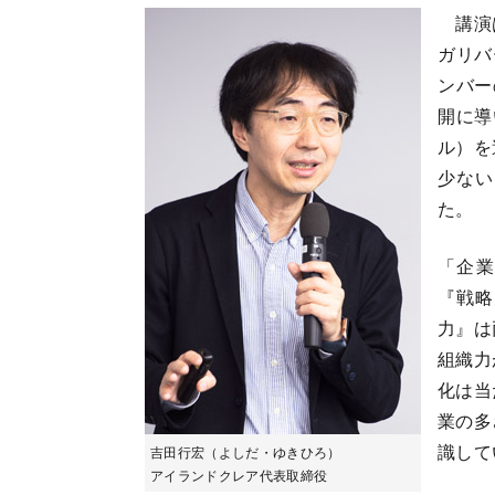
講演は
ガリバ
ンバー
開に導
ル）を
少ない
た。
「企業
『戦略
力』は
組織力
化は当
業の多
識して
吉田行宏（よしだ・ゆきひろ）
アイランドクレア代表取締役