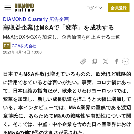
ログイン
DIAMOND Quarterly 広告企画
高収益企業は
M&Aで「変革」を成功する
M&AはDXやGXを加速し、企業価値を向上させる王道
PR
GCA株式会社
2021年4月14日 13:00
日本でもM&A件数は増えているものの、欧米ほど戦略的
に活用できているとは言いがたい。事実、コロナ禍にあっ
て、日本は縮み指向だが、欧米とりわけヨーロッパでは、
変革を加速し、新しい成長軌道を描こうと大幅に増加して
いる。本インタビューでは、M&A業界の重鎮である渡辺
章博氏に、あらためてM&Aの戦略性や有効性について聞
く。そこでは、中堅・中小企業を含めた日本産業界におけ
るM&Aの伸び代の大きさが示された。