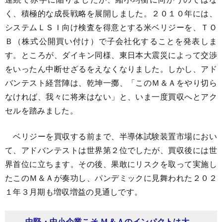
く、積極的な成長戦略を展開しました。２０１０年には、
システムＬＳＩ向け検査を得意とする米ベリジーを、ＴＯ
Ｂ（株式公開買い付け）で子会社化することを発表しま
す。ところが、ダイキン同様、東日本大震災によって交渉
をいったん中断せざるをえなくなりました。しかし、アド
バンテスト経営陣は、乾坤一擲、「このＭ＆Ａをやり切ら
なければ、我々に将来はない」と、いま一度買収へとアク
セルを踏みました。
ベリジーを買収する前まで、半導体試験装置市場におい
て、アドバンテストは世界第２位でしたが、買収後には世
界首位に立ちます。その後、果敢にリスクを取って実施し
たこのＭ＆Ａが奏功し、パンデミックに見舞われた２０２
１年３月期も増収増益の見通しです。
中堅・中小企業こそ Ｍ＆Ａのインパクトは大