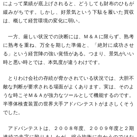
によって業績が底上げされると、どうしても財布のひもが
緩みがちです。しかし、好景気という下駄を履いた買収
は、概して経営環境の変化に弱い。
一方、厳しい状況での決断には、Ｍ＆Ａに限らず、熟考
に熟考を重ね、万全を期した準備と、「絶対に成功させ
る」という経営陣の強い覚悟がある。つまり、景気がいい
時と悪い時とでは、本気度が違うわけです。
とりわけ会社の存続が脅かされている状況では、大胆不
敵な判断が要求される場面がよくあります。実は、そのよ
うな時こそＭ＆Ａが強力なツールとして機能するのです。
半導体検査装置の世界大手アドバンテストがまさしくそう
でした。
アドバンテストは、２００８年度、２００９年度と２期
連続で赤字に陥りましたが、縮小均衡に向かうのではな