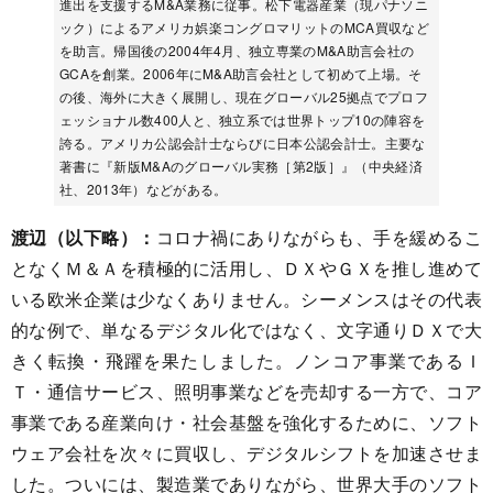
進出を支援するM&A業務に従事。松下電器産業（現パナソニ
ック）によるアメリカ娯楽コングロマリットのMCA買収など
を助言。帰国後の2004年4月、独立専業のM&A助言会社の
GCAを創業。2006年にM&A助言会社として初めて上場。そ
の後、海外に大きく展開し、現在グローバル25拠点でプロフ
ェッショナル数400人と、独立系では世界トップ10の陣容を
誇る。アメリカ公認会計士ならびに日本公認会計士。主要な
著書に『新版M&Aのグローバル実務［第2版］』（中央経済
社、2013年）などがある。
渡辺（以下略）：
コロナ禍にありながらも、手を緩めるこ
となくＭ＆Ａを積極的に活用し、ＤＸやＧＸを推し進めて
いる欧米企業は少なくありません。シーメンスはその代表
的な例で、単なるデジタル化ではなく、文字通りＤＸで大
きく転換・飛躍を果たしました。ノンコア事業であるＩ
Ｔ・通信サービス、照明事業などを売却する一方で、コア
事業である産業向け・社会基盤を強化するために、ソフト
ウェア会社を次々に買収し、デジタルシフトを加速させま
した。ついには、製造業でありながら、世界大手のソフト