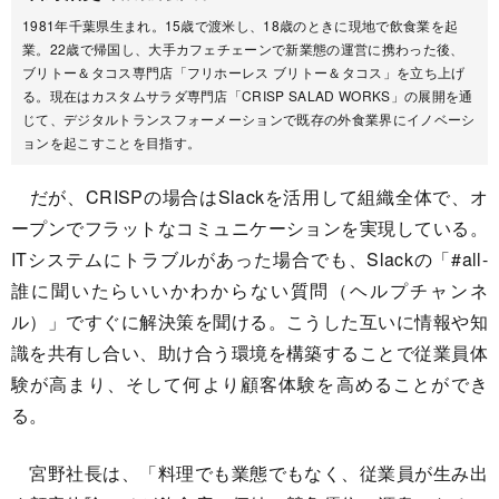
1981年千葉県生まれ。15歳で渡米し、18歳のときに現地で飲食業を起
業。22歳で帰国し、大手カフェチェーンで新業態の運営に携わった後、
ブリトー＆タコス専門店「フリホーレス ブリトー＆タコス」を立ち上げ
る。現在はカスタムサラダ専門店「CRISP SALAD WORKS」の展開を通
じて、デジタルトランスフォーメーションで既存の外食業界にイノベーシ
ョンを起こすことを目指す。
だが、CRISPの場合はSlackを活用して組織全体で、オ
ープンでフラットなコミュニケーションを実現している。
ITシステムにトラブルがあった場合でも、Slackの「#all-
誰に聞いたらいいかわからない質問（ヘルプチャンネ
ル）」ですぐに解決策を聞ける。こうした互いに情報や知
識を共有し合い、助け合う環境を構築することで従業員体
験が高まり、そして何より顧客体験を高めることができ
る。
宮野社長は、「料理でも業態でもなく、従業員が生み出