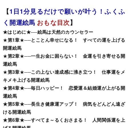
【
1日1分見るだけで願いが叶う！ふくふ
く開運絵馬
おもな目次
】
★
はじめに
★
──
絵馬は天然のカウンセラー
★
第1章
★
──
とことん幸せになる！ すべての運を上げる
開運絵馬
★
第2章
★
──
一生お金に困らない！ 金運を引き寄せる開
運絵馬
★
第3章
★
──
この上ない達成感に沸き立つ！ 仕事運をメ
キメキ上げる開運絵馬
★
第4章
★
──
毎日ハッピー！ 恋愛運＆結婚運が上がる開
運絵馬
★
第5章
★
──
長生き健康運アップ！ 病気をどんどん遠ざ
ける開運絵馬
★
第6章
★
──
すべてま～るくおさまる！ 人間関係運を上
げる開運絵馬