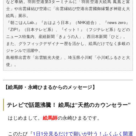
など奉納。羽田空港第3ターミナルに「羽田空港大絵馬 鳳凰と富
士」や出雲縁結び空港に「出雲縁結び空港出雲國御縁繋ぎ神迎え大
絵馬」展示。
『朝ごはんLab.』『おはよう日本』（NHK総合）、『news zero』
『ZIP!』（日本テレビ系）、『イット！』（フジテレビ系）などの
ニュース特集内、産経新聞「きょうの人」、西日本新聞「ひと」。
また、グラフィックデザイナー歴を活かし、絵馬だけでなく多岐の
ジャンルで活躍中。
島根県出雲市「出雲観光大使」、埼玉県小川町「小川町ふるさと大
使」。
【絵馬師・永崎ひまるからのメッセージ】
テレビで話題沸騰！ 絵馬は“天然のカウンセラー”
はじめまして。
絵馬師
の永崎ひまるです。
このたび『
1日1分見るだけで願いが叶う！ふくふく開運