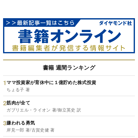
書籍 週間ランキング
ママ投資家が育休中に１億貯めた株式投資
ちょる子 著
筋肉が全て
ガブリエル・ライオン 著/御立英史 訳
嫌われる勇気
岸見一郎 著/古賀史健 著