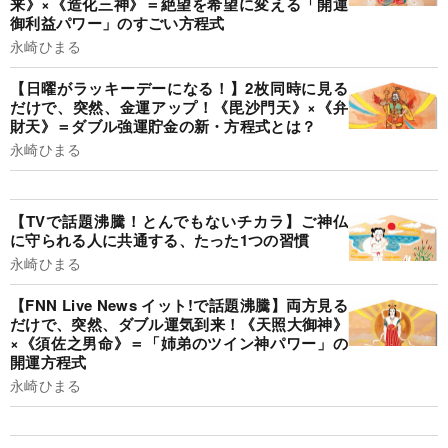
来》×《造化三神》＝絶望を希望に変える「開運
御利益パワー」のすごい方程式
永崎ひまる
【日曜がラッキーデーになる！】2枚同時に見る
だけで、突然、金運アップ！《毘沙門天》×《弁
財天》＝ダブル強運貯金の新・方程式とは？
永崎ひまる
【TVで話題沸騰！とんでもないチカラ】ご神仏
に守られる人に共通する、たった1つの習慣
永崎ひまる
【FNN Live News イット!で話題沸騰】両方見る
だけで、突然、ダブル運気到来！《天照大御神》
×《須佐之男命》＝「姉弟のツイン神パワー」の
開運方程式
永崎ひまる