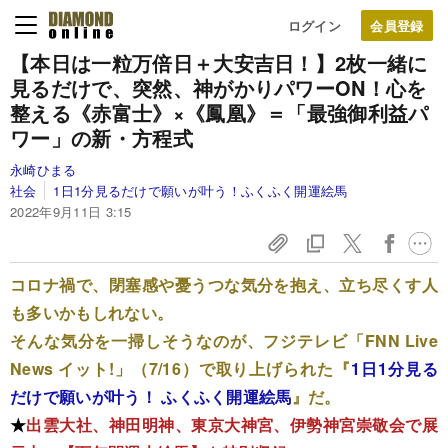
ログイン
【本日は一粒万倍日＋大安吉日！】
2枚一緒に
見るだけで、突然、神がかりパワーON！
心を
整える《赤富士》×《鳳凰》＝「最強御利益パ
ワー」の新・方程式
永崎ひまる
社会
1日1分見るだけで願いが叶う！ふくふく開運絵馬
2022年9月11日 3:15
コロナ禍で、閉塞感や憂うつな気分を抱え、立ち尽くす人
も多いかもしれない。
そんな気分を一掃しそうなのが、フジテレビ「FNN Live
News イット!」（7/16）で取り上げられた『
1日1分見る
だけで願いが叶う！ ふくふく開運絵馬
』だ。
★
出雲大社、神田明神、東京大神宮、伊勢神宮崇敬会で展