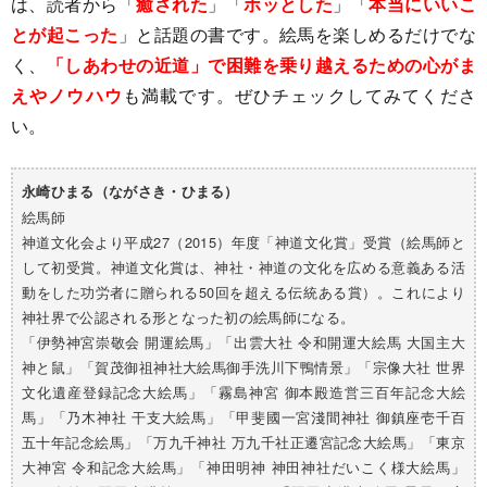
は、読者から「
癒された
」「
ホッとした
」「
本当にいいこ
とが起こった
」と話題の書です。絵馬を楽しめるだけでな
く、
「しあわせの近道」で困難を乗り越えるための心がま
えやノウハウ
も満載です。ぜひチェックしてみてくださ
い。
永崎ひまる（ながさき・ひまる）
絵馬師
神道文化会より平成27（2015）年度「神道文化賞」受賞（絵馬師と
して初受賞。神道文化賞は、神社・神道の文化を広める意義ある活
動をした功労者に贈られる50回を超える伝統ある賞）。これにより
神社界で公認される形となった初の絵馬師になる。
「伊勢神宮崇敬会 開運絵馬」「出雲大社 令和開運大絵馬 大国主大
神と鼠」「賀茂御祖神社大絵馬御手洗川下鴨情景」「宗像大社 世界
文化遺産登録記念大絵馬」「霧島神宮 御本殿造営三百年記念大絵
馬」「乃木神社 干支大絵馬」「甲斐國一宮淺間神社 御鎮座壱千百
五十年記念絵馬」「万九千神社 万九千社正遷宮記念大絵馬」「東京
大神宮 令和記念大絵馬」「神田明神 神田神社だいこく様大絵馬」