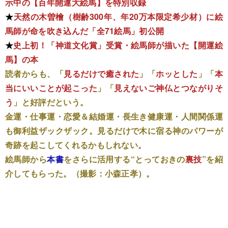
示中の【百年開運大絵馬】を特別収録
★
天然の木曽檜（樹齢300年、年20万本限定希少材）に絵
馬師が命を吹き込んだ「全71絵馬」初公開
★
史上初！「神道文化賞」受賞・絵馬師が描いた【開運絵
馬】の本
読者からも、「
見るだけで癒された
」「
ホッとした
」「
本
当にいいことが起こった
」「
見えないご神仏とつながりそ
う
」と好評だという。
金運・仕事運・恋愛＆結婚運・長生き健康運・人間関係運
も御利益ザックザック。見るだけで木に宿る神のパワーが
奇跡を起こしてくれるかもしれない。
絵馬師から
本書
をさらに活用する“とっておきの
裏技
”を紹
介してもらった。（撮影：小森正孝）。