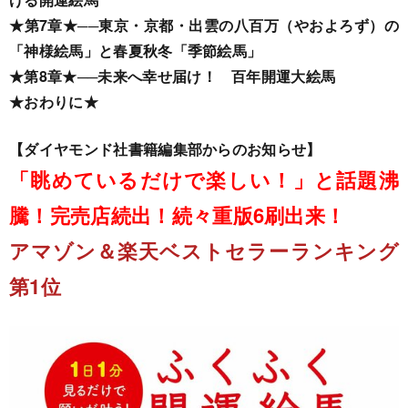
★
第7章
★
──
東京・京都・出雲の八百万（やおよろず）の
「神様絵馬」と春夏秋冬「季節絵馬」
★
第8章
★
──
未来へ幸せ届け！ 百年開運大絵馬
★
おわりに
★
【ダイヤモンド社書籍編集部からのお知らせ】
「眺めているだけで楽しい！」と話題沸
騰！完売店続出！続々重版6刷出来！
アマゾン＆楽天ベストセラーランキング
第1位