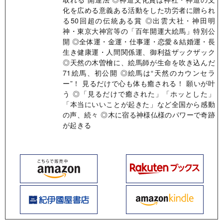
化を広める意義ある活動をした功労者に贈られ
る50回超の伝統ある賞 ◎出雲大社・神田明
神・東京大神宮等の「百年開運大絵馬」特別公
開 ◎全体運・金運・仕事運・恋愛＆結婚運・長
生き健康運・人間関係運、御利益ザックザック
◎天然の木曽檜に、絵馬師が生命を吹き込んだ
71絵馬、初公開 ◎絵馬は“天然のカウンセラ
ー”！ 見るだけで心も体も癒される！ 願いが叶
う ◎「見るだけで癒された」「ホッとした」
「本当にいいことが起きた」など全国から感動
の声、続々 ◎木に宿る神様仏様のパワーで奇跡
が起きる