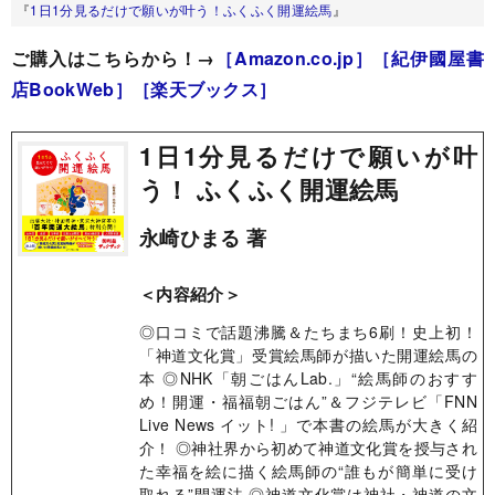
『
1日1分見るだけで願いが叶う！ふくふく開運絵馬
』
ご購入はこちらから！→
［Amazon.co.jp］
［紀伊國屋書
店BookWeb］
［楽天ブックス］
1日1分見るだけで願いが叶
う！ ふくふく開運絵馬
永崎ひまる 著
＜内容紹介＞
◎口コミで話題沸騰＆たちまち6刷！史上初！
「神道文化賞」受賞絵馬師が描いた開運絵馬の
本 ◎NHK「朝ごはんLab.」“絵馬師のおすす
め！開運・福福朝ごはん”＆フジテレビ「FNN
Live News イット! 」で本書の絵馬が大きく紹
介！ ◎神社界から初めて神道文化賞を授与され
た幸福を絵に描く絵馬師の“誰もが簡単に受け
取れる”開運法 ◎神道文化賞は神社・神道の文