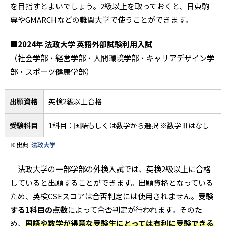
を目指すとよいでしょう。2級以上を取っておくと、日東駒
専やGMARCHなどの難関大学で使うことができます。
■2024年 法政大学 英語外部試験利用入試
（社会学部・経営学部・人間環境学部・キャリアデザイン学
部・スポーツ健康学部）
出願資格
英検2級以上合格
受験科目
1科目：国語もしくは数学から選択 ※数学Ⅲはなし
※出典:
法政大学
法政大学の一部学部の外検入試では、英検2級以上に合格
していると出願することができます。出願資格となっている
ため、英検CSEスコアは合否判定には使用されません。
受験
する1科目の点数
によって合否判定が行われます。そのた
め、
国語や数学が得意な受験生にとっては有利に受験できる