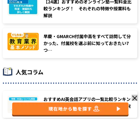
【24選】おすすめのオンライン塾一覧料金比
較ランキング！ それぞれの特徴や授業料も
解説
早慶・GMARCH付属中高をすべて訪問して分
かった、付属校を選ぶ前に知っておきたい7
つ…
人気コラム
おすすめAI英会話アプリの一覧比較ランキン
グ！ 無料体験や特徴・料金についても解説
青山vs立教、東洋vs國學院大學など人気大学
ライバル対決9選を個別指導塾塾長が考察