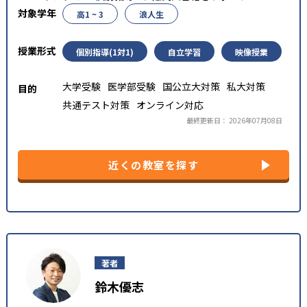
高1 ~ 3
浪人生
個別指導(1対1)
自立学習
映像授業
大学受験
医学部受験
国公立大対策
私大対策
共通テスト対策
オンライン対応
最終更新日： 2026年07月08日
近くの教室を探す
著者
鈴木優志