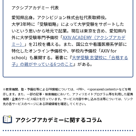
アクシブアカデミー 代表
愛知県出身。アクシビジョン株式会社代表取締役。
大学3年時に「受験戦略」によって大学受験をサポートした
いという思いから地元で起業。現在は東京を含め、愛知県内
外に大学受験専門予備校「
AXIV ACADEMY（アクシブアカデ
ミー）
」を21校を構える。また、国公立や看護医療系学部に
特化したオンライン予備校や、学校内予備校「AXIV for
school」も展開する。著書に『
大学受験 志望校に「合格する
子」の親がやっている6つのこと
』がある。
※教育機関、塾・予備校等によるPR情報については、<PR>、<sponsored contents>などを明
示します。また、一部の記事・検索機能において、アフィリエイトプログラム等を利用した提携
機関・企業のサービス紹介を行っています。サービス内容や申し込み方法等については、リンク
先の各サービスのページにある詳細情報を確認してください。
アクシブアカデミーに関するコラム