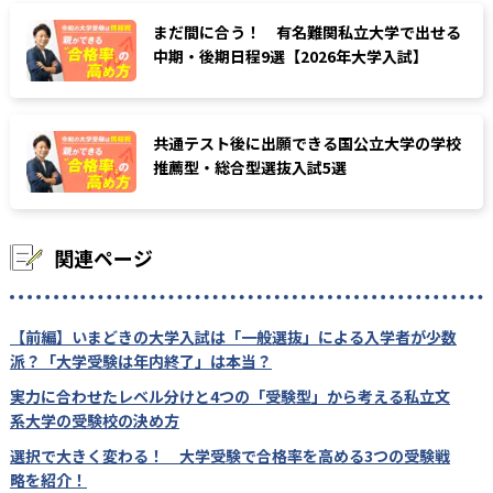
まだ間に合う！ 有名難関私立大学で出せる
中期・後期日程9選【2026年大学入試】
共通テスト後に出願できる国公立大学の学校
推薦型・総合型選抜入試5選
関連ページ
【前編】いまどきの大学入試は「一般選抜」による入学者が少数
派？「大学受験は年内終了」は本当？
実力に合わせたレベル分けと4つの「受験型」から考える私立文
系大学の受験校の決め方
選択で大きく変わる！ 大学受験で合格率を高める3つの受験戦
略を紹介！