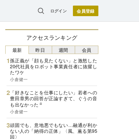
ログイン
アクセスランキング
最新
昨日
週間
会員
孫正義が「顔も見たくない」と激怒した
20代社員をロボット事業責任者に抜擢し
たワケ
小倉健一
「好きなことを仕事にしたい」若者への
豊田章男の回答が正論すぎて、ぐうの音
も出なかった
小倉健一
頑固でも、意地悪でもない…融通が利か
ない人の「納得の正体」〈風、薫る第95
回〉