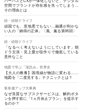
パーパスとCXが一体化しないと、デジタル
空間でブランドが存在感を失ってしまう…
その理由とは
続・続朝ドライフ
頑固でも、意地悪でもない…融通が利かな
い人の「納得の正体」〈風、薫る第95回〉
続・続朝ドライフ
「なるべく考えないようにしています」朝
ドラ主演・見上愛が役作りで徹底している
意外なこと
地図で学ぶ「深読み」世界史
【大人の教養】国境線が物語に変わる……
地図を「二度見する」テクニックとは？
客単価アップ大事典
なぜ良質なサブスクサービスは、解約ボタ
ンを押す前に「1ヵ月休止プラン」を提示す
るのか？