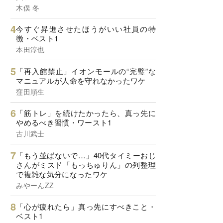
木俣 冬
今すぐ昇進させたほうがいい社員の特
徴・ベスト1
本田淳也
「再入館禁止」イオンモールの“完璧”な
マニュアルが人命を守れなかったワケ
窪田順生
「筋トレ」を続けたかったら、真っ先に
やめるべき習慣・ワースト1
古川武士
「もう並ばないで…」40代タイミーおじ
さんがミスド「もっちゅりん」の列整理
で複雑な気分になったワケ
みやーんZZ
「心が疲れたら」真っ先にすべきこと・
ベスト1