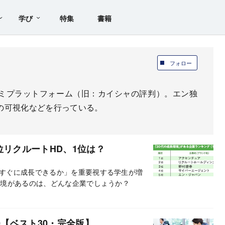
学び
特集
書籍
フォロー
ミプラットフォーム
（旧：カイシャの評判）。
エン独
の可視化など
を行っている。
位リクルートHD、1位は？
すぐに成長できるか」を重要視する学生が増
環境があるのは、どんな企業でしょうか？
0【ベスト30・完全版】