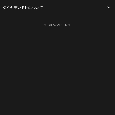
Diamond Online(English)
ダイヤモンド社について
週刊ダイヤモンド
ダイヤモンド社TOP
DIAMONDハーバード・ビジネス・レビュー
© DIAMOND, INC.
会社概要
ダイヤモンドZAi（デジタル版）
採用情報
書籍オンライン
お知らせ
ザイ・オンライン
ザイFX！
ダイヤモンド不動産研究所
DIAMOND Quarterly
HRオンライン
クリプトインサイト
ダイヤモンド教育ラボ
ダイヤモンド・メディアラボ