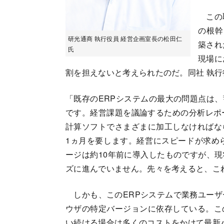
この取
の根幹
研光通商 執行役員 経営企画室長の松田仁
築され
氏
現場に
割を担えないと考えられたのだ。同社 執行
「既存のERPシステムの最大の問題点は
です。経営課題を議論するための分析レポ
計算ソフトでさまざまに加工しなければな
1ヵ月を要します。経営にスピードが求め
ージは約10年前に導入したものですが、
ズに進んでいません。先々を考えると、こ
しかも、このERPシステムで業務ユーザ
ウザの特定バージョンに依存している。こ
い続ける場合は多くのコストをかけて最新