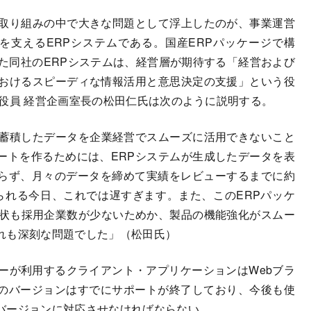
り組みの中で大きな問題として浮上したのが、事業運営
を支えるERPシステムである。国産ERPパッケージで構
た同社のERPシステムは、経営層が期待する「経営および
おけるスピーディな情報活用と意思決定の支援」という役
役員 経営企画室長の松田仁氏は次のように説明する。
、蓄積したデータを企業経営でスムーズに活用できないこと
ートを作るためには、ERPシステムが生成したデータを表
らず、月々のデータを締めて実績をレビューするまでに約
られる今日、これでは遅すぎます。また、このERPパッケ
現状も採用企業数が少ないためか、製品の機能強化がスムー
れも深刻な問題でした」（松田氏）
ーが利用するクライアント・アプリケーションはWebブラ
のバージョンはすでにサポートが終了しており、今後も使
バージョンに対応させなければならない。