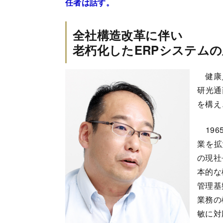
任者は話す。
全社構造改革に伴い
老朽化したERPシステム
健康／
研光通
を構え
196
業を拡
の現社
本的な
管理基
業務の
敏に対