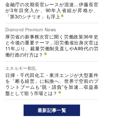
金融庁の次期長官レースが混迷…伊藤長官
が3年目突入か、90年入省組が昇格か、
「第3のシナリオ」も浮上
Diamond Premium News
厚労省の新事務次官に聞く労働政策36年史
と今後の重要テーマ…旧労働省出身次官は
11年ぶり、裁量労働制見直しやAI時代の労
働行政の行方は？
エネルギー動乱
日揮・千代田化工・東洋エンジが大型案件
を「断る経営」に転換へ、世界で空前のプ
ラントブームも“脱・請負”を加速…収益基
盤として狙う市場とは？
最新記事一覧