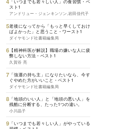
「いつまでも若々しい人」の食習慣・ベ
スト1
アンドリュー・ジェンキンソン,岩田佳代子
老後になってから「もっと早くしておけ
ばよかった」と思うこと・ワースト1
ダイヤモンド社書籍編集局
【精神科医が解説】職場の嫌いな人に疲
弊しない方法・ベスト1
久賀谷 亮
「強運の持ち主」になりたいなら、今す
ぐやめた方がいいこと・ベスト1
ダイヤモンド社書籍編集局
「地頭のいい人」と「地頭の悪い人」を
残酷に分断する、たった1つの違い。
小川晶子
「いつまでも若々しい人」がやっている
習慣・ベスト1