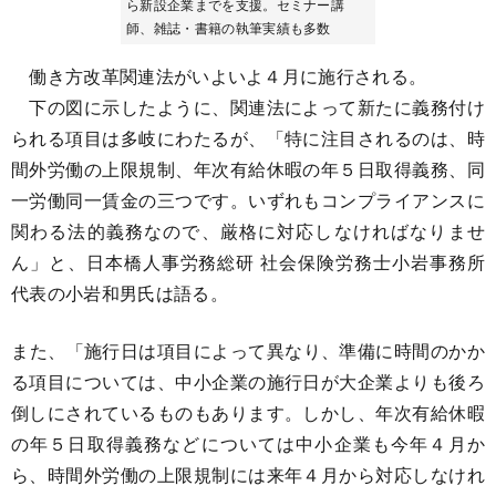
ら新設企業までを支援。セミナー講
師、雑誌・書籍の執筆実績も多数
働き方改革関連法がいよいよ４月に施行される。
下の図に示したように、関連法によって新たに義務付け
られる項目は多岐にわたるが、「特に注目されるのは、時
間外労働の上限規制、年次有給休暇の年５日取得義務、同
一労働同一賃金の三つです。いずれもコンプライアンスに
関わる法的義務なので、厳格に対応しなければなりませ
ん」と、日本橋人事労務総研 社会保険労務士小岩事務所
代表の小岩和男氏は語る。
​また、「施行日は項目によって異なり、準備に時間のかか
る項目については、中小企業の施行日が大企業よりも後ろ
倒しにされているものもあります。しかし、年次有給休暇
の年５日取得義務などについては中小企業も今年４月か
ら、時間外労働の上限規制には来年４月から対応しなけれ