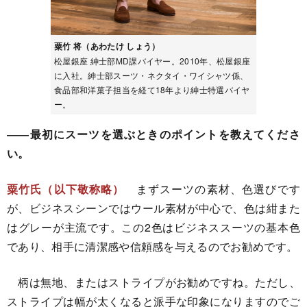
粟竹 将（あわたけ しょう）
松屋銀座 紳士部MD課バイヤー。2010年、松屋銀座
に入社。紳士部スーツ・ネクタイ・ワイシャツ係、
食品部和洋菓子担当を経て18年より紳士特選バイヤ
ー。
――最初にスーツを選ぶときのポイントを教えてくださ
い。
粟竹氏（以下敬称略）
まずスーツの素材、色選びです
が、ビジネスシーンではウール素材が中心で、色は紺また
はグレーが主流です。この2色はビジネススーツの基本色
であり、相手に清潔感や信頼感を与えるのでお勧めです。
柄は無地、またはストライプがお勧めですね。ただし、
ストライプは幅が太くなると派手な印象になりますのでご