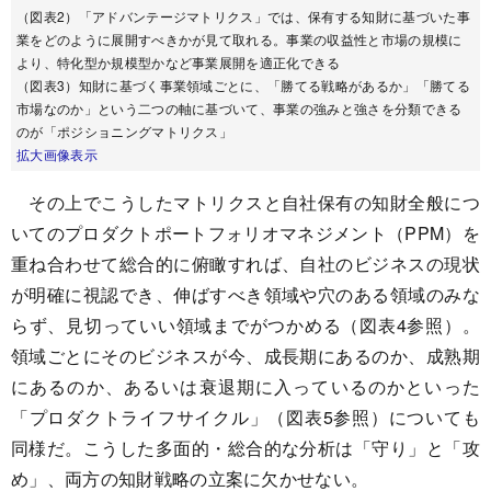
（図表2）「アドバンテージマトリクス」では、保有する知財に基づいた事
業をどのように展開すべきかが見て取れる。事業の収益性と市場の規模に
より、特化型か規模型かなど事業展開を適正化できる
（図表3）知財に基づく事業領域ごとに、「勝てる戦略があるか」「勝てる
市場なのか」という二つの軸に基づいて、事業の強みと強さを分類できる
のが「ポジショニングマトリクス」
拡大画像表示
その上でこうしたマトリクスと自社保有の知財全般につ
いてのプロダクトポートフォリオマネジメント（PPM）を
重ね合わせて総合的に俯瞰すれば、自社のビジネスの現状
が明確に視認でき、伸ばすべき領域や穴のある領域のみな
らず、見切っていい領域までがつかめる（図表4参照）。
領域ごとにそのビジネスが今、成長期にあるのか、成熟期
にあるのか、あるいは衰退期に入っているのかといった
「プロダクトライフサイクル」（図表5参照）についても
同様だ。こうした多面的・総合的な分析は「守り」と「攻
め」、両方の知財戦略の立案に欠かせない。