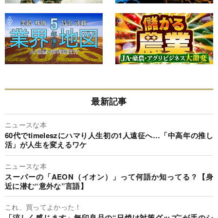
最新記事
ニュースな本
60代でtimeleszにハマり人生初の1人遠征へ…「中高年の推し
活」が人生を変えるワケ
ニュースな本
スーパーの「AEON（イオン）」って何語か知ってる？【身
近に潜む“意外な”言語】
これ、買ってよかった！
「涼しく感じます」無印良品の“日焼け対策グッズ”が手のシ