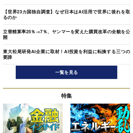
【世界23カ国独自調査】なぜ日本はAI活用で世界に後れを取
るのか
立替精算率25％→7％、ヤンマーを変えた購買改革の全貌を公
開
東大松尾研発AI企業に取材！AI投資を利益に転換する三つの
要諦
一覧を見る
特集