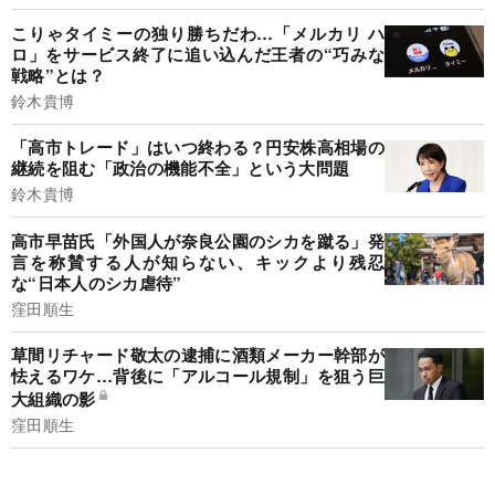
こりゃタイミーの独り勝ちだわ…「メルカリ ハ
ロ」をサービス終了に追い込んだ王者の“巧みな
戦略”とは？
鈴木貴博
「高市トレード」はいつ終わる？円安株高相場の
継続を阻む「政治の機能不全」という大問題
鈴木貴博
高市早苗氏「外国人が奈良公園のシカを蹴る」発
言を称賛する人が知らない、キックより残忍
な“日本人のシカ虐待”
窪田順生
草間リチャード敬太の逮捕に酒類メーカー幹部が
怯えるワケ…背後に「アルコール規制」を狙う巨
大組織の影
窪田順生