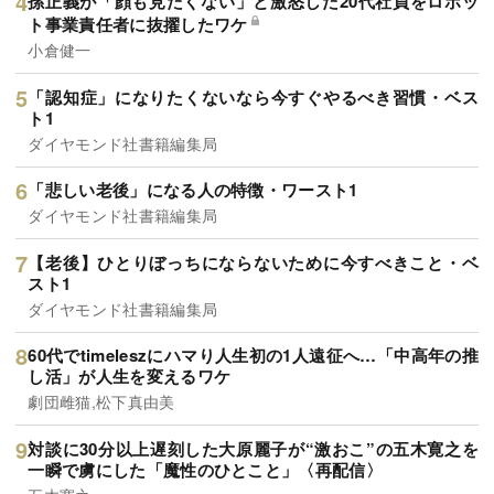
孫正義が「顔も見たくない」と激怒した20代社員をロボッ
ト事業責任者に抜擢したワケ
小倉健一
「認知症」になりたくないなら今すぐやるべき習慣・ベス
ト1
ダイヤモンド社書籍編集局
「悲しい老後」になる人の特徴・ワースト1
ダイヤモンド社書籍編集局
【老後】ひとりぼっちにならないために今すべきこと・ベ
スト1
ダイヤモンド社書籍編集局
60代でtimeleszにハマり人生初の1人遠征へ…「中高年の推
し活」が人生を変えるワケ
劇団雌猫,松下真由美
対談に30分以上遅刻した大原麗子が“激おこ”の五木寛之を
一瞬で虜にした「魔性のひとこと」〈再配信〉