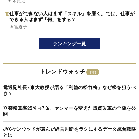
五木寛之
仕事ができない人はまず「スキル」を磨く。では、仕事が
できる人はまず「何」をする？
照宮遼子
ランキング一覧
トレンドウォッチ
電通副社長×東大教授が語る「利益の松竹梅」なぜ松を狙うべ
き？
立替精算率25％→7％、ヤンマーを変えた購買改革の全貌を公
開
JVCケンウッドが選んだ経営判断をラクにするデータ統合戦略
とは