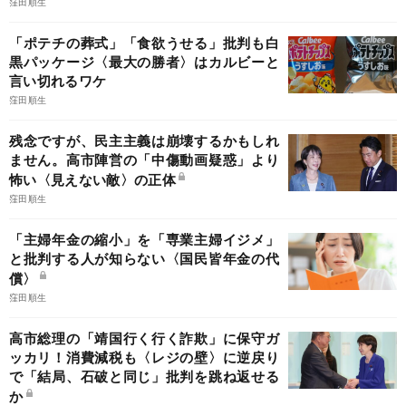
窪田順生
「ポテチの葬式」「食欲うせる」批判も白
黒パッケージ〈最大の勝者〉はカルビーと
言い切れるワケ
窪田順生
残念ですが、民主主義は崩壊するかもしれ
ません。高市陣営の「中傷動画疑惑」より
怖い〈見えない敵〉の正体
窪田順生
「主婦年金の縮小」を「専業主婦イジメ」
と批判する人が知らない〈国民皆年金の代
償〉
窪田順生
高市総理の「靖国行く行く詐欺」に保守ガ
ッカリ！消費減税も〈レジの壁〉に逆戻り
で「結局、石破と同じ」批判を跳ね返せる
か