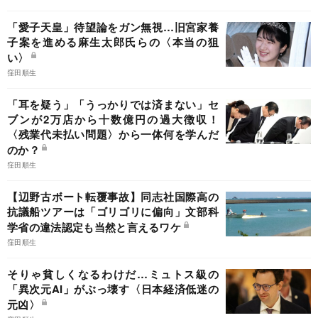
「愛子天皇」待望論をガン無視…旧宮家養
子案を進める麻生太郎氏らの〈本当の狙
い〉
窪田順生
「耳を疑う」「うっかりでは済まない」セ
ブンが2万店から十数億円の過大徴収！
〈残業代未払い問題〉から一体何を学んだ
のか？
窪田順生
【辺野古ボート転覆事故】同志社国際高の
抗議船ツアーは「ゴリゴリに偏向」文部科
学省の違法認定も当然と言えるワケ
窪田順生
そりゃ貧しくなるわけだ…ミュトス級の
「異次元AI」がぶっ壊す〈日本経済低迷の
元凶〉