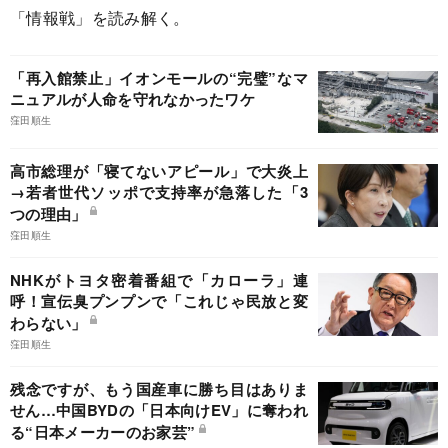
「情報戦」を読み解く。
「再入館禁止」イオンモールの“完璧”なマ
ニュアルが人命を守れなかったワケ
窪田順生
高市総理が「寝てないアピール」で大炎上
→若者世代ソッポで支持率が急落した「3
つの理由」
窪田順生
NHKがトヨタ密着番組で「カローラ」連
呼！宣伝臭プンプンで「これじゃ民放と変
わらない」
窪田順生
残念ですが、もう国産車に勝ち目はありま
せん…中国BYDの「日本向けEV」に奪われ
る“日本メーカーのお家芸”