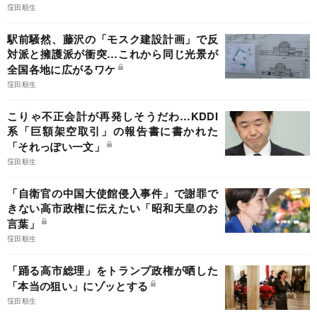
窪田順生
駅前騒然、藤沢の「モスク建設計画」で反
対派と擁護派が衝突…これから同じ光景が
全国各地に広がるワケ
窪田順生
こりゃ不正会計が再発しそうだわ…KDDI
系「巨額架空取引」の報告書に書かれた
「それっぽい一文」
窪田順生
「自衛官の中国大使館侵入事件」で謝罪で
きない高市政権に伝えたい「昭和天皇のお
言葉」
窪田順生
「踊る高市総理」をトランプ政権が晒した
「本当の狙い」にゾッとする
窪田順生