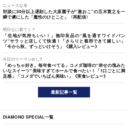
ニュースな本
対談に30分以上遅刻した大原麗子が“激おこ”の五木寛之を一
瞬で虜にした「魔性のひとこと」〈再配信〉
明日なに着てく？
「生地が気持ちいい！」無印良品の“風を通すワイドパン
ツ”サラッと涼しくて快適！「さらりと着用できて嬉しい」
「今から秋、ずっといけそう」《購入レビュー》
今日のリーマンめし!!
「めっちゃ好き。毎年食べてる」コメダ珈琲の“幸せの塊みた
いなスイーツ”美味すぎてホールで食べたい！「1口ごとに満
足感」「コメダでいちばん美味い」《実食レビュー》
最新記事一覧
DIAMOND SPECIAL一覧