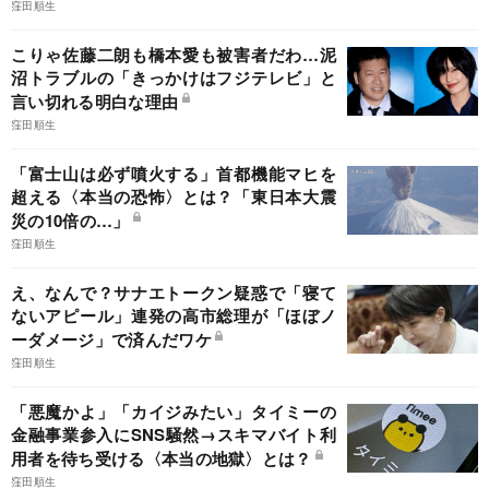
窪田順生
こりゃ佐藤二朗も橋本愛も被害者だわ…泥
沼トラブルの「きっかけはフジテレビ」と
言い切れる明白な理由
窪田順生
「富士山は必ず噴火する」首都機能マヒを
超える〈本当の恐怖〉とは？「東日本大震
災の10倍の…」
窪田順生
え、なんで？サナエトークン疑惑で「寝て
ないアピール」連発の高市総理が「ほぼノ
ーダメージ」で済んだワケ
窪田順生
「悪魔かよ」「カイジみたい」タイミーの
金融事業参入にSNS騒然→スキマバイト利
用者を待ち受ける〈本当の地獄〉とは？
窪田順生