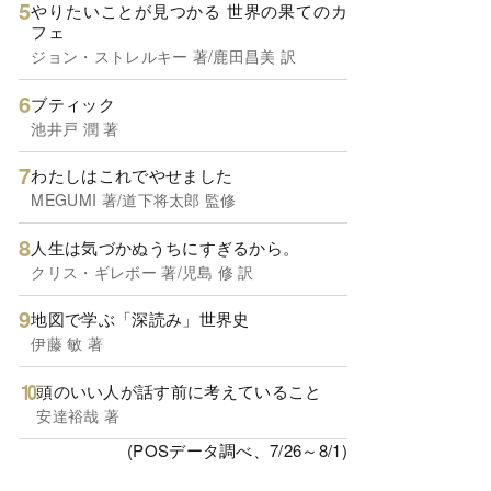
やりたいことが見つかる 世界の果てのカ
フェ
ジョン・ストレルキー 著/鹿田昌美 訳
ブティック
池井戸 潤 著
わたしはこれでやせました
MEGUMI 著/道下将太郎 監修
人生は気づかぬうちにすぎるから。
クリス・ギレボー 著/児島 修 訳
地図で学ぶ「深読み」世界史
伊藤 敏 著
頭のいい人が話す前に考えていること
安達裕哉 著
(POSデータ調べ、7/26～8/1)