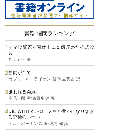
書籍 週間ランキング
ママ投資家が育休中に１億貯めた株式投
資
ちょる子 著
筋肉が全て
ガブリエル・ライオン 著/御立英史 訳
嫌われる勇気
岸見一郎 著/古賀史健 著
DIE WITH ZERO 人生が豊かになりすぎ
る究極のルール
ビル・パーキンス 著/児島 修 訳