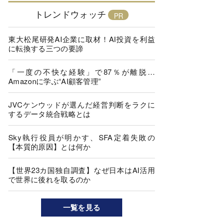
トレンドウォッチ
東大松尾研発AI企業に取材！AI投資を利益
に転換する三つの要諦
「一度の不快な経験」で87％が離脱…
Amazonに学ぶ“AI顧客管理”
JVCケンウッドが選んだ経営判断をラクに
するデータ統合戦略とは
Sky執行役員が明かす、SFA定着失敗の
【本質的原因】とは何か
【世界23カ国独自調査】なぜ日本はAI活用
で世界に後れを取るのか
一覧を見る