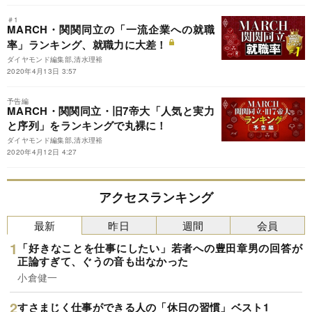
＃1
MARCH・関関同立の「一流企業への就職
率」ランキング、就職力に大差！
ダイヤモンド編集部,清水理裕
2020年4月13日 3:57
予告編
MARCH・関関同立・旧7帝大「人気と実力
と序列」をランキングで丸裸に！
ダイヤモンド編集部,清水理裕
2020年4月12日 4:27
アクセスランキング
最新
昨日
週間
会員
「好きなことを仕事にしたい」若者への豊田章男の回答が
正論すぎて、ぐうの音も出なかった
小倉健一
すさまじく仕事ができる人の「休日の習慣」ベスト1