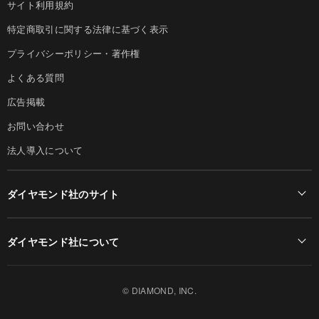
サイト利用規約
特定商取引に関する法律に基づく表示
プライバシーポリシー・著作権
よくある質問
広告掲載
お問い合わせ
法人導入について
ダイヤモンド社のサイト
Diamond Online(English)
ダイヤモンド社について
週刊ダイヤモンド
ダイヤモンド社TOP
DIAMONDハーバード・ビジネス・レビュー
© DIAMOND, INC.
会社概要
ダイヤモンドZAi（デジタル版）