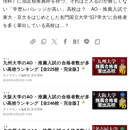
理科）に指定校推薦枠を持つ、それほど入るのが難しくな
い「学歴レバレッジが高い」高校は？ AO・推薦入試で
東大・京大をはじめとした名門国立大学“旧7帝大”に合格者
を多く輩出している高校は…？
＃11
九州大学のAO・推薦入試の合格者数が多
い高校ランキング【全225校・完全版】
ダイヤモンド編集部,清水理裕
2020年4月23日 4:05
＃10
大阪大学のAO・推薦入試の合格者数が多
い高校ランキング【全246校・完全版】
ダイヤモンド編集部,清水理裕
2020年4月22日 4:00
＃9