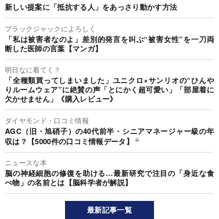
新しい提案に「抵抗する人」をあっさり動かす方法
ブラックジャックによろしく
「私は被害者なのよ」差別的発言を叫ぶ“被害女性”を一刀両
断した医師の言葉【マンガ】
明日なに着てく？
「全種類買ってしまいました」ユニクロ×サンリオの“ひんや
りルームウェア”に絶賛の声「とにかく超可愛い」「部屋着に
欠かせません」《購入レビュー》
ダイヤモンド・口コミ情報
AGC（旧・旭硝子）の40代前半・シニアマネージャー級の年
収は？【5000件の口コミ情報データ】
ニュースな本
脳の神経細胞の修復を助ける…最新研究で注目の「身近な食
べ物」の名前とは【脳科学者が解説】
最新記事一覧