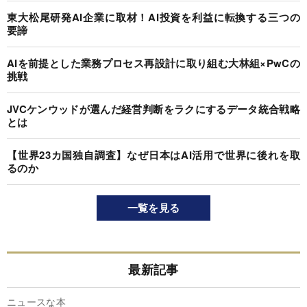
東大松尾研発AI企業に取材！AI投資を利益に転換する三つの
要諦
AIを前提とした業務プロセス再設計に取り組む大林組×PwCの
挑戦
JVCケンウッドが選んだ経営判断をラクにするデータ統合戦略
とは
【世界23カ国独自調査】なぜ日本はAI活用で世界に後れを取
るのか
一覧を見る
最新記事
ニュースな本