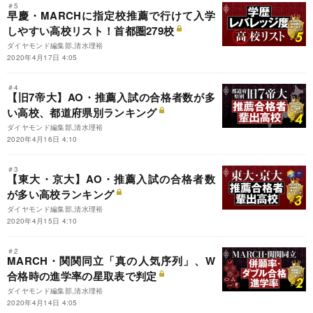
＃5
早慶・MARCHに指定校推薦で行けて入学
しやすい高校リスト！首都圏279校
ダイヤモンド編集部,清水理裕
2020年4月17日 4:05
＃4
【旧7帝大】AO・推薦入試の合格者数が多
い高校、都道府県別ランキング
ダイヤモンド編集部,清水理裕
2020年4月16日 4:10
＃3
【東大・京大】AO・推薦入試の合格者数
が多い高校ランキング
ダイヤモンド編集部,清水理裕
2020年4月15日 4:10
＃2
MARCH・関関同立「真の人気序列」、W
合格時の進学率の星取表で判定
ダイヤモンド編集部,清水理裕
2020年4月14日 4:05