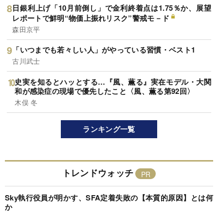
日銀利上げ「10月前倒し」で金利終着点は1.75％か、展望
レポートで鮮明“物価上振れリスク”警戒モ－ド
森田京平
「いつまでも若々しい人」がやっている習慣・ベスト1
古川武士
史実を知るとハッとする…『風、薫る』実在モデル・大関
和が感染症の現場で優先したこと〈風、薫る第92回〉
木俣 冬
ランキング一覧
トレンドウォッチ
Sky執行役員が明かす、SFA定着失敗の【本質的原因】とは何
か