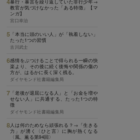
暴行・暴言を繰り返していた非行少年→
教官が気づけなかった「ある特徴」【マ
ンガ】
宮口幸治
「本当に頭のいい人」が「執着しない」
たった1つの習慣
古川武士
感情をぶつけることで得られる一瞬の快
楽より、その後に続く後悔や関係の傷の
方が、はるかに長く深く残る。
ダイヤモンド社書籍編集局
「老後が退屈になる人」と「お金を増や
せない人」に共通する、たった1つの特
徴
ダイヤモンド社書籍編集局
人は何のためなら頑張れる？→「生きる
力」が湧く〈ひと言〉に胸が熱くなる
〈風、薫る第94回〉