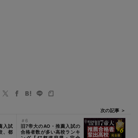
次の記事 ＞
＃6
薦入試
旧7帝大のAO・推薦入試の
校、都
合格者数が多い高校ランキ
ング【47都道府県・完全