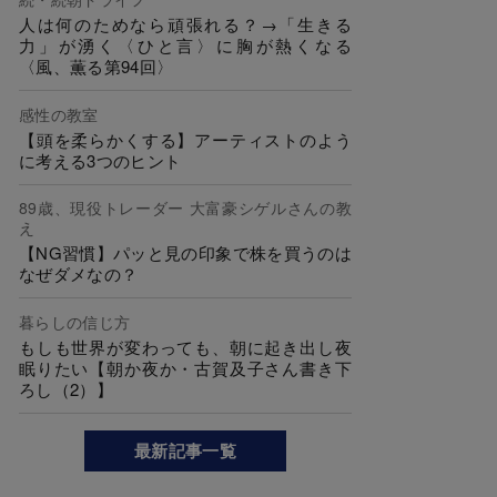
人は何のためなら頑張れる？→「生きる
力」が湧く〈ひと言〉に胸が熱くなる
〈風、薫る第94回〉
感性の教室
【頭を柔らかくする】アーティストのよう
に考える3つのヒント
89歳、現役トレーダー 大富豪シゲルさんの教
え
【NG習慣】パッと見の印象で株を買うのは
なぜダメなの？
暮らしの信じ方
もしも世界が変わっても、朝に起き出し夜
眠りたい【朝か夜か・古賀及子さん書き下
ろし（2）】
最新記事一覧