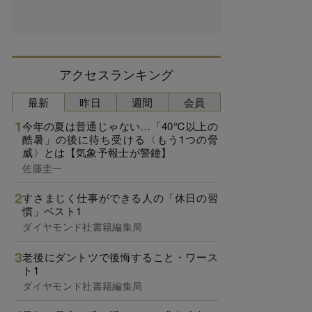
アクセスランキング
最新
昨日
週間
会員
今年の夏は普通じゃない…「40℃以上の
酷暑」の後に待ち受ける〈もう1つの脅
威〉とは【気象予報士が警鐘】
佐藤圭一
すさまじく仕事ができる人の「休日の習
慣」ベスト1
ダイヤモンド社書籍編集局
老後にダントツで後悔すること・ワース
ト1
ダイヤモンド社書籍編集局