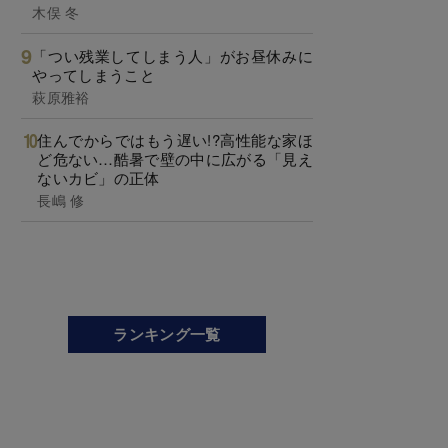
木俣 冬
「つい残業してしまう人」がお昼休みに
やってしまうこと
萩原雅裕
住んでからではもう遅い!?高性能な家ほ
ど危ない…酷暑で壁の中に広がる「見え
ないカビ」の正体
長嶋 修
ランキング一覧