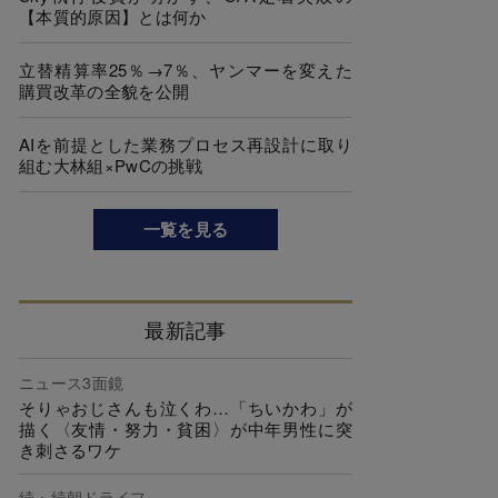
【本質的原因】とは何か
立替精算率25％→7％、ヤンマーを変えた
購買改革の全貌を公開
AIを前提とした業務プロセス再設計に取り
組む大林組×PwCの挑戦
一覧を見る
最新記事
ニュース3面鏡
そりゃおじさんも泣くわ…「ちいかわ」が
描く〈友情・努力・貧困〉が中年男性に突
き刺さるワケ
続・続朝ドライフ