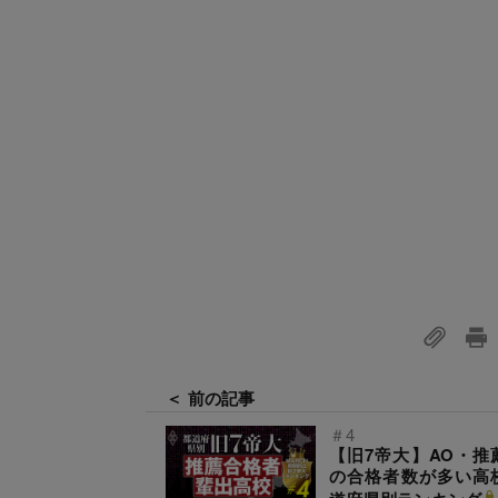
＜ 前の記事
＃4
【旧7帝大】AO・推
の合格者数が多い高