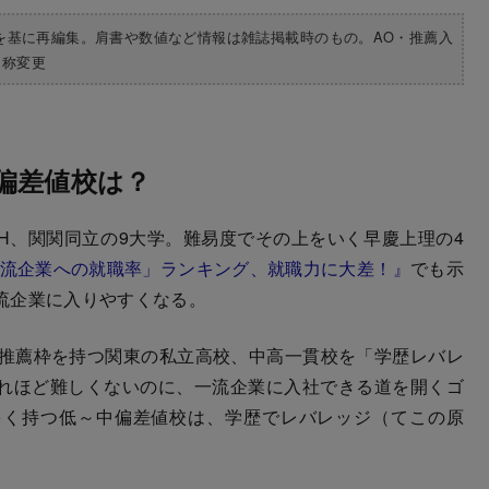
を基に再編集。肩書や数値など情報は雑誌掲載時のもの。AO・推薦入
名称変更
偏差値校は？
H、関関同立の9大学。難易度でその上をいく早慶上理の4
一流企業への就職率」ランキング、就職力に大差！』
でも示
流企業に入りやすくなる。
推薦枠を持つ関東の私立高校、中高一貫校を「学歴レバレ
れほど難しくないのに、一流企業に入社できる道を開くゴ
多く持つ低～中偏差値校は、学歴でレバレッジ（てこの原