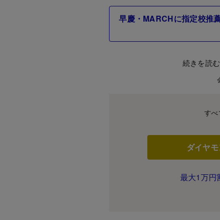
早慶・MARCHに指定校推
続きを読
すべ
ダイヤモ
最大1万円