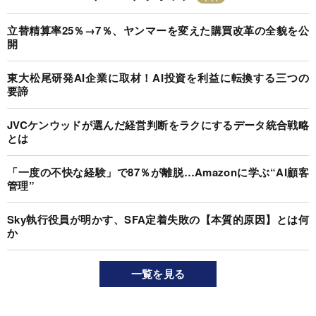
立替精算率25％→7％、ヤンマーを変えた購買改革の全貌を公
開
東大松尾研発AI企業に取材！AI投資を利益に転換する三つの
要諦
JVCケンウッドが選んだ経営判断をラクにするデータ統合戦略
とは
「一度の不快な経験」で87％が離脱…Amazonに学ぶ“AI顧客
管理”
Sky執行役員が明かす、SFA定着失敗の【本質的原因】とは何
か
一覧を見る