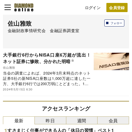
ログイン
佐山雅致
フォロー
金融財政事情研究会 金融証券調査室
大手銀行6行からNISA口座6万超が流出！
ネット証券に惨敗、分かれた明暗
佐山雅致
当会の調査によれば、2024年3月末時点のネット
証券5社の新NISA口座数は1,000万超に達した一
方、大手銀行6行では200万弱にとどまった。1～3
月の買い付け金額を見ても、ネット証券では前年
2024年5月15日 6:30
同期比4.6倍と大きく伸びたのに対し、大手銀行
では同2.2倍と、投資枠の大幅拡大を踏まえれば
相応に過ぎない水準となり、両者で明暗が分かれ
アクセスランキング
る結果となった。
最新
昨日
週間
会員
すさまじく仕事ができる人の「休日の習慣」ベスト1