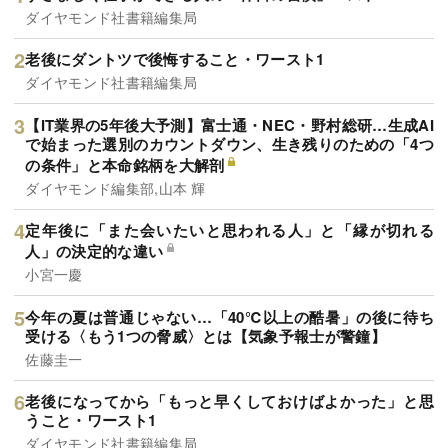
ダイヤモンド社書籍編集局
老後にダントツで後悔すること・ワースト1
ダイヤモンド社書籍編集局
【IT業界の5年後大予測】富士通・NEC・野村総研…生成AI
で始まった選別のカウントダウン、生き残りのための「4つ
の条件」と本命銘柄を大解剖
ダイヤモンド編集部,山本 輝
定年後に「また会いたいと思われる人」と「縁が切れる
人」の決定的な違い
小宮一慶
今年の夏は普通じゃない…「40℃以上の酷暑」の後に待ち
受ける〈もう1つの脅威〉とは【気象予報士が警鐘】
佐藤圭一
老後になってから「もっと早くしておけばよかった」と思
うこと・ワースト1
ダイヤモンド社書籍編集局