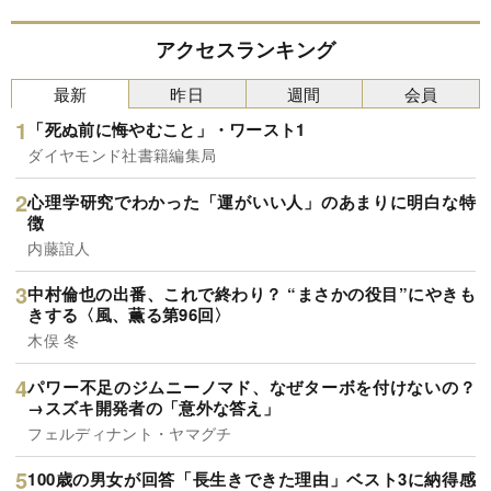
アクセスランキング
最新
昨日
週間
会員
「死ぬ前に悔やむこと」・ワースト1
ダイヤモンド社書籍編集局
心理学研究でわかった「運がいい人」のあまりに明白な特
徴
内藤誼人
中村倫也の出番、これで終わり？ “まさかの役目”にやきも
きする〈風、薫る第96回〉
木俣 冬
パワー不足のジムニーノマド、なぜターボを付けないの？
→スズキ開発者の「意外な答え」
フェルディナント・ヤマグチ
100歳の男女が回答「長生きできた理由」ベスト3に納得感