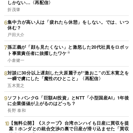
しかない…〈再配信〉
折茂肇
集中力が高い人は「疲れたら休憩」をしない。では、いつ
休む？
戸田大介
孫正義が「顔も見たくない」と激怒した20代社員をロボッ
ト事業責任者に抜擢したワケ
小倉健一
対談に30分以上遅刻した大原麗子が“激おこ”の五木寛之を
一瞬で虜にした「魔性のひとこと」〈再配信〉
五木寛之
ソフトバンクG「巨額AI投資」とNTT「小型国産AI」1年後
に企業価値が上がるのはどっち？
長野 泰和
【無料公開】《スクープ》台湾ホンハイも日産に買収を提
案！ホンダとの統合交渉の裏で日産が滑り込ませた「買収