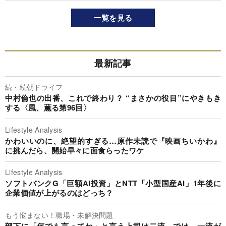
一覧を見る
最新記事
続・続朝ドライフ
中村倫也の出番、これで終わり？ “まさかの役目”にやきもき
する〈風、薫る第96回〉
Lifestyle Analysis
かわいいのに、絶望的すぎる…原作未読で『映画ちいかわ』
に挑んだら、開始早々に面食らったワケ
Lifestyle Analysis
ソフトバンクG「巨額AI投資」とNTT「小型国産AI」1年後に
企業価値が上がるのはどっち？
もう悩まない！職場・未解決問題
部下に「何でも言ってね」と言う上司は二流…では、一流が