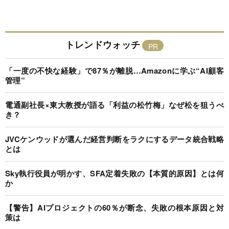
トレンドウォッチ
「一度の不快な経験」で87％が離脱…Amazonに学ぶ“AI顧客
管理”
電通副社長×東大教授が語る「利益の松竹梅」なぜ松を狙うべ
き？
JVCケンウッドが選んだ経営判断をラクにするデータ統合戦略
とは
Sky執行役員が明かす、SFA定着失敗の【本質的原因】とは何
か
【警告】AIプロジェクトの60％が断念、失敗の根本原因と対
策は