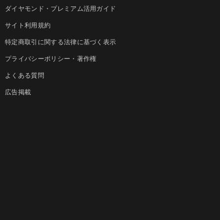
ダイヤモンド・プレミアム活用ガイド
サイト利用規約
特定商取引に関する法律に基づく表示
プライバシーポリシー・著作権
よくある質問
広告掲載
お問い合わせ
法人導入について
ダイヤモンド社のサイト
Diamond Online(English)
ダイヤモンド社について
週刊ダイヤモンド
ダイヤモンド社TOP
DIAMONDハーバード・ビジネス・レビュー