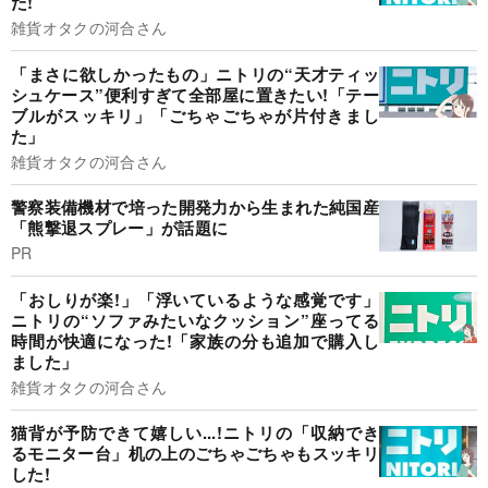
た!
雑貨オタクの河合さん
「まさに欲しかったもの」ニトリの“天才ティッ
シュケース”便利すぎて全部屋に置きたい!「テー
ブルがスッキリ」「ごちゃごちゃが片付きまし
た」
雑貨オタクの河合さん
警察装備機材で培った開発力から生まれた純国産
「熊撃退スプレー」が話題に
PR
「おしりが楽!」「浮いているような感覚です」
ニトリの“ソファみたいなクッション”座ってる
時間が快適になった!「家族の分も追加で購入し
ました」
雑貨オタクの河合さん
猫背が予防できて嬉しい...!ニトリの「収納でき
るモニター台」机の上のごちゃごちゃもスッキリ
した!