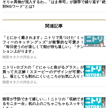
そりゃ異物が混入するわ...「はま寿司」が謝罪で繰り返す“絶
対NGワード”とは?
関連記事
「とにかく癒されます」ニトリで見つけた“ミッ
フィーのキッチングッズ”が衝撃的な可愛さ！
「毎日使うのが楽しくて朝が待ち遠しい」「テン
ション上がります」
雑貨オタクの河合さん
ニトリ×ロゴスの「ぐにゃっと曲がるグラス」が
買って大正解！スヌーピーのデザインが可愛い
し、落としても割れにくいところがお気に入り！
雑貨オタクの河合さん
猫背が予防できて嬉しい…！ニトリの「収納でき
るモニター台」机の上のごちゃごちゃもスッキリ