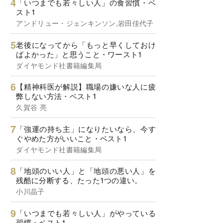
「いつまでも若々しい人」の食習慣・ベ
スト1
アンドリュー・ジェンキンソン,岩田佳代子
老後になってから「もっと早くしておけ
ばよかった」と思うこと・ワースト1
ダイヤモンド社書籍編集局
【精神科医が解説】職場の嫌いな人に疲
弊しない方法・ベスト1
久賀谷 亮
「強運の持ち主」になりたいなら、今す
ぐやめた方がいいこと・ベスト1
ダイヤモンド社書籍編集局
「地頭のいい人」と「地頭の悪い人」を
残酷に分断する、たった1つの違い。
小川晶子
「いつまでも若々しい人」がやっている
習慣・ベスト1