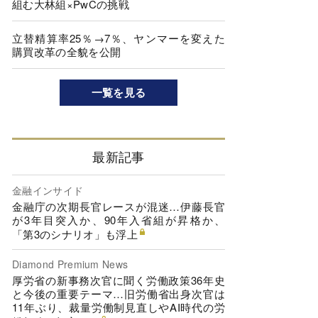
組む大林組×PwCの挑戦
立替精算率25％→7％、ヤンマーを変えた
購買改革の全貌を公開
一覧を見る
最新記事
金融インサイド
金融庁の次期長官レースが混迷…伊藤長官
が3年目突入か、90年入省組が昇格か、
「第3のシナリオ」も浮上
Diamond Premium News
厚労省の新事務次官に聞く労働政策36年史
と今後の重要テーマ…旧労働省出身次官は
11年ぶり、裁量労働制見直しやAI時代の労