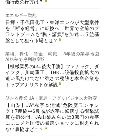
働行政の行方は？
エネルギー動乱
日揮・千代田化工・東洋エンジが大型案件
を「断る経営」に転換へ、世界で空前のプ
ラントブームも“脱・請負”を加速…収益基
盤として狙う市場とは？
業績、株価、賃金、就職… 5年後の業界地図
AI格差で序列激変!?
【機械業界の5年後大予測】ファナック、ダ
イフク、川崎重工、THK…設備投資拡大の
追い風だけでない強さの秘訣と本命企業を
トップアナリストが解説
儲かる農業 JA・豪農・アグリビジネス大激変
【山梨】JA“赤字＆消滅”危険度ランキン
グ！7農協中6農協が赤字に転落する衝撃試
算を初公開、JA山梨みらいは3億円の赤字
に…コメと国債の暴落ショックに耐えられ
ない農協はどこ？