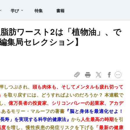
学び
特集
書籍
脂肪ワースト2は「植物油」、で
籍編集局セレクション】
押しつぶされ、
頭も肉体も、そしてメンタルも疲れ切って
」
を取り戻すには、どうすればよいのだろうか？ 本連載で
し、
億万長者の投資家、シリコンバレーの起業家、アカデ
もあるモリー・マルーフの著書
『脳と身体を最適化せよ！
老長寿」を実現する科学的健康法』
から
人生最高の時期
を引
福度
を増し、慢性疾患の発症リスクを下げる
「最新の健康