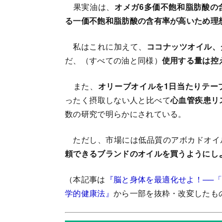
果実油は、
オメガ6多価不飽和脂肪酸の
る一価不飽和脂肪酸の含有率が高いため理
私はこれに加えて、
ココナッツオイル、
だ、（すべての油と同様）
使用する量は控
また、
オリーブオイルを1日当たりテー
ったく摂取しない人と比べて
心血管疾患リ
数の研究で明らかにされている。
ただし、市場には低品質のアボカドオイ
頼できるブランドのオイルを買うようにし
（本記事は
『脳と身体を最適化せよ！──
学的健康法』
から一部を抜粋・改変したも