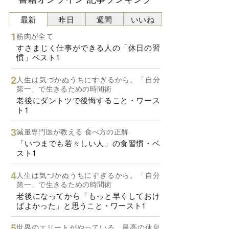
最新
昨日
週間
いいね
筋肉が全て
すさまじく仕事ができる人の「休日の習
慣」ベスト1
人生は気づかぬうちにすぎるから。「自分
第一」で生きるための時間術
老後にダントツで後悔すること・ワース
ト1
減量専門医が教える 食べ方の正解
「いつまでも若々しい人」の食習慣・ベ
スト1
人生は気づかぬうちにすぎるから。「自分
第一」で生きるための時間術
老後になってから「もっと早くしておけ
ばよかった」と思うこと・ワースト1
世界のエリートがやっている 最高の休息