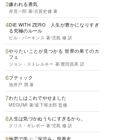
嫌われる勇気
岸見一郎 著/古賀史健 著
DIE WITH ZERO 人生が豊かになりすぎ
る究極のルール
ビル・パーキンス 著/児島 修 訳
やりたいことが見つかる 世界の果てのカ
フェ
ジョン・ストレルキー 著/鹿田昌美 訳
ブティック
池井戸 潤 著
わたしはこれでやせました
MEGUMI 著/道下将太郎 監修
人生は気づかぬうちにすぎるから。
クリス・ギレボー 著/児島 修 訳
地図で学ぶ「深読み」世界史