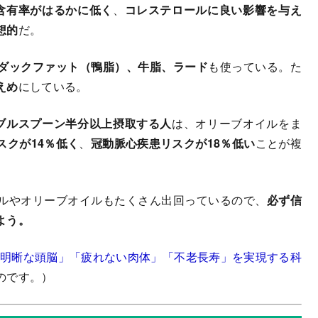
含有率がはるかに低く
、
コレステロールに良い影響を与え
想的
だ。
ダックファット（鴨脂）、牛脂、ラード
も使っている。た
えめ
にしている。
ブルスプーン半分以上摂取する人
は、オリーブオイルをま
スクが14％低く
、
冠動脈心疾患リスクが18％低い
ことが複
ルやオリーブオイルもたくさん出回っているので、
必ず信
よう。
「明晰な頭脳」「疲れない肉体」「不老長寿」を実現する科
のです。）