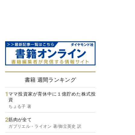
書籍 週間ランキング
ママ投資家が育休中に１億貯めた株式投
資
ちょる子 著
筋肉が全て
ガブリエル・ライオン 著/御立英史 訳