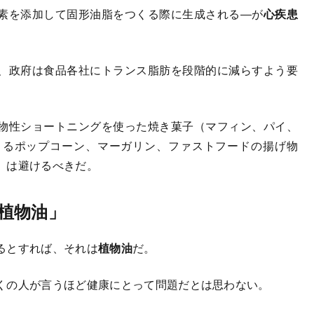
素を添加して固形油脂をつくる際に生成される―が
心疾患
、政府は食品各社にトランス脂肪を段階的に減らすよう要
物性ショートニングを使った焼き菓子（マフィン、パイ、
くるポップコーン、マーガリン、ファストフードの揚げ物
）は避けるべきだ。
植物油」
るとすれば、それは
植物油
だ。
くの人が言うほど健康にとって問題だとは思わない。