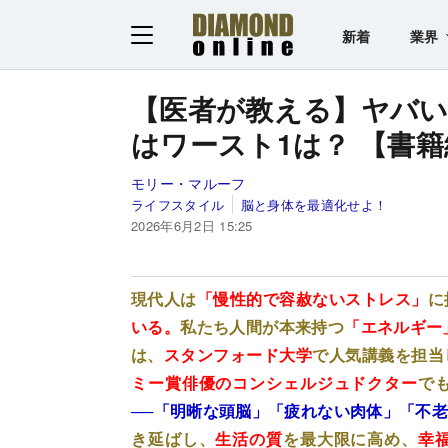
新着
業界
【医者が教える】ヤバい
はワースト1は？ 【書
モリー・マルーフ
ライフスタイル
脳と身体を最適化せよ！
2026年6月2日 15:25
現代人は
「慢性的で容赦ないストレス」
に
いる。
私たち人間が本来持つ
「エネルギー
は、
スタンフォード大学
で人気講義を担当
ミー賞俳優のコンシェルジュドクター
で
──「明晰な頭脳」「疲れない肉体」「不
き延ばし、
生活の質
を最大限に高め、
幸