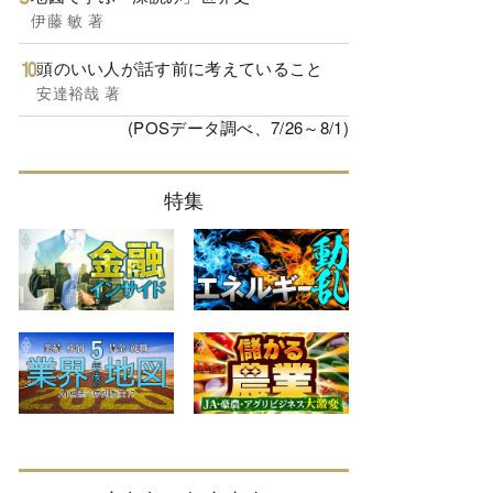
伊藤 敏 著
頭のいい人が話す前に考えていること
安達裕哉 著
(POSデータ調べ、7/26～8/1)
特集