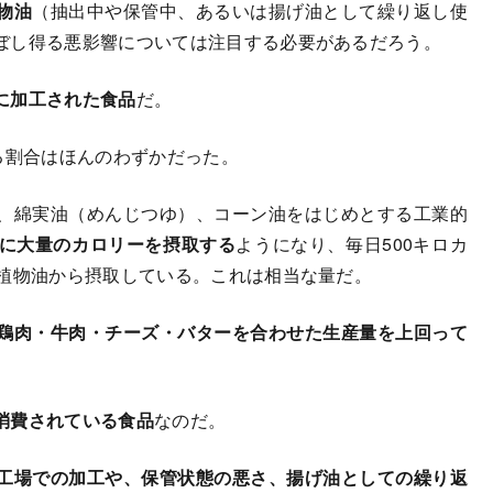
物油
（抽出中や保管中、あるいは揚げ油として繰り返し使
ぼし得る悪影響については注目する必要があるだろう。
に加工された食品
だ。
る割合はほんのわずかだった。
、綿実油（めんじつゆ）、コーン油をはじめとする工業的
に大量のカロリーを摂取する
ようになり、毎日500キロカ
を植物油から摂取している。これは相当な量だ。
鶏肉・牛肉・チーズ・バターを合わせた生産量を上回って
消費されている食品
なのだ。
工場での加工や、保管状態の悪さ、揚げ油としての繰り返