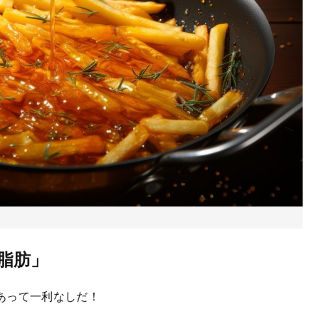
脂肪」
あって一利なしだ！