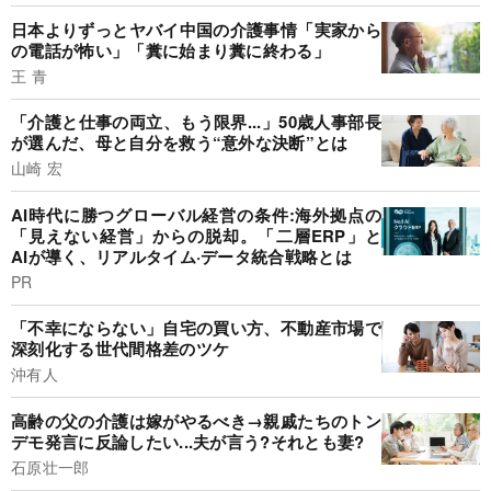
日本よりずっとヤバイ中国の介護事情「実家から
の電話が怖い」「糞に始まり糞に終わる」
王 青
「介護と仕事の両立、もう限界...」50歳人事部長
が選んだ、母と自分を救う“意外な決断”とは
山崎 宏
AI時代に勝つグローバル経営の条件:海外拠点の
「見えない経営」からの脱却。「二層ERP」と
AIが導く、リアルタイム·データ統合戦略とは
PR
「不幸にならない」自宅の買い方、不動産市場で
深刻化する世代間格差のツケ
沖有人
高齢の父の介護は嫁がやるべき→親戚たちのトン
デモ発言に反論したい...夫が言う?それとも妻?
石原壮一郎