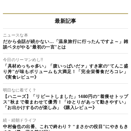
最新記事
ニュースな本
だから会話が続かない…「温泉旅行に行ったんですよ～」雑
談ベタがやる“最初の一言”とは
今日のリーマンめし!!
「具材めっちゃ多い」「腹いっぱいだァ」すき家の“てんこ盛
り丼”が味もボリュームも大満足！「完全栄養食だろコレ」
《実食レビュー》
明日なに着てく？
【ハニーズ】「リピートしました」1480円の“着痩せトップ
ス”秋まで着まわせて優秀！「ゆとりがあって動きやすい」
「お出かけするのが楽しみ」《購入レビュー》
続・続朝ドライフ
中村倫也の出番、これで終わり？ “まさかの役目”にやきもき