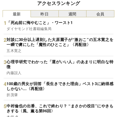
アクセスランキング
最新
昨日
週間
会員
「死ぬ前に悔やむこと」・ワースト1
ダイヤモンド社書籍編集局
対談に30分以上遅刻した大原麗子が“激おこ”の五木寛之を
一瞬で虜にした「魔性のひとこと」〈再配信〉
五木寛之
心理学研究でわかった「運がいい人」のあまりに明白な特
徴
内藤誼人
100歳の男女が回答「長生きできた理由」ベスト3に納得感
しかない…〈再配信〉
折茂肇
中村倫也の出番、これで終わり？ “まさかの役目”にやきも
きする〈風、薫る第96回〉
木俣 冬