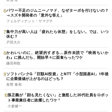
パワー不足のジムニーノマド、なぜターボを付けないの？
→スズキ開発者の「意外な答え」
フェルディナント・ヤマグチ
集中力が高い人は「疲れたら休憩」をしない。では、いつ
休む？
戸田大介
かわいいのに、絶望的すぎる…原作未読で『映画ちいか
わ』に挑んだら、開始早々に面食らったワケ
鎌田和歌
ソフトバンクG「巨額AI投資」とNTT「小型国産AI」1年後
に企業価値が上がるのはどっち？
長野 泰和
孫正義が「顔も見たくない」と激怒した20代社員をロボッ
ト事業責任者に抜擢したワケ
小倉健一