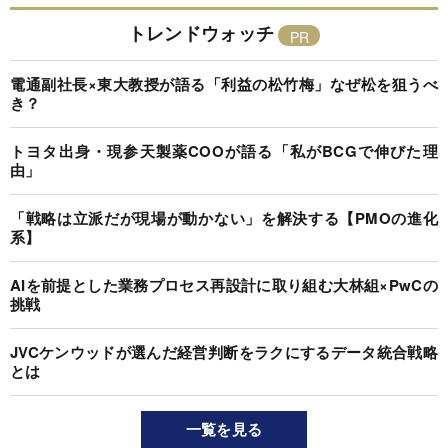
トレンドウォッチ
電通副社長×東大教授が語る「利益の松竹梅」なぜ松を狙うべ
き？
トヨタ出身・現参天製薬COOが語る「私がBCGで伸びた理
由」
「戦略は立派だが現場が動かない」を解決する【PMOの進化
系】
AIを前提とした業務プロセス再設計に取り組む大林組×PwCの
挑戦
JVCケンウッドが選んだ経営判断をラクにするデータ統合戦略
とは
一覧を見る