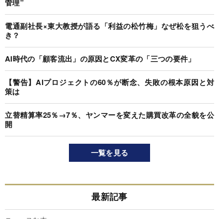
管理”
電通副社長×東大教授が語る「利益の松竹梅」なぜ松を狙うべ
き？
AI時代の「顧客流出」の原因とCX変革の「三つの要件」
【警告】AIプロジェクトの60％が断念、失敗の根本原因と対
策は
立替精算率25％→7％、ヤンマーを変えた購買改革の全貌を公
開
一覧を見る
最新記事