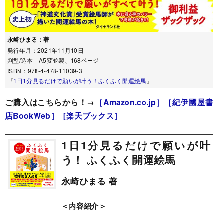
永崎ひまる：著
発行年月：2021年11月10日
判型/造本：A5変並製、168ページ
ISBN：978-4-478-11039-3
『
1日1分見るだけで願いが叶う！ふくふく開運絵馬
』
ご購入はこちらから！→
［Amazon.co.jp］
［紀伊國屋書
店BookWeb］
［楽天ブックス］
1日1分見るだけで願いが叶
う！ ふくふく開運絵馬
永崎ひまる 著
＜内容紹介＞