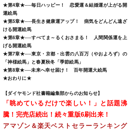
★
第4章
★
──
毎日ハッピー！ 恋愛運＆結婚運が上がる開
運絵馬
★
第5章
★
──
長生き健康運アップ！ 病気をどんどん遠ざ
ける開運絵馬
★
第6章
★
──
すべてま～るくおさまる！ 人間関係運を上
げる開運絵馬
★
第7章
★
──
東京・京都・出雲の八百万（やおよろず）の
「神様絵馬」と春夏秋冬「季節絵馬」
★
第8章
★
──
未来へ幸せ届け！ 百年開運大絵馬
★
おわりに
★
【ダイヤモンド社書籍編集部からのお知らせ】
「眺めているだけで楽しい！」と話題沸
騰！完売店続出！続々重版6刷出来！
アマゾン＆楽天ベストセラーランキング