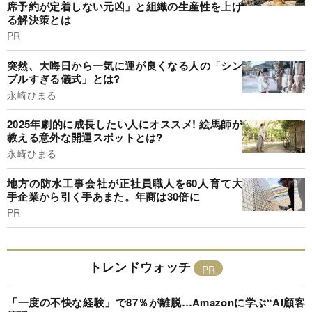
席予約が定着しない元凶」と組織の生産性を上げ
る解決策とは
PR
突然、大晦日から一気に運が良くなる人の「シン
プルすぎる儀式」とは?
永崎ひまる
2025年劇的に成長したい人にオススメ! 絵馬師が
教える意外な開運スポットとは?
永崎ひまる
地方の防水工事会社が正社員職人を60人育て大
手企業から引く手あまた。年商は30倍に
PR
トレンドウォッチ
「一度の不快な経験」で87％が離脱…Amazonに学ぶ“AI顧客