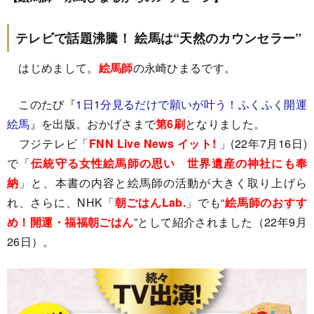
テレビで話題沸騰！ 絵馬は“天然のカウンセラー”
はじめまして。
絵馬師
の永崎ひまるです。
このたび『
1日1分見るだけで願いが叶う！ふくふく開運
絵馬
』を出版。おかげさまで
第6刷
となりました。
フジテレビ「
FNN Live News イット!
」(22年7月16日)
で「
伝統守る女性絵馬師の思い 世界遺産の神社にも奉
納
」と、本書の内容と絵馬師の活動が大きく取り上げら
れ、さらに、NHK「
朝ごはんLab.
」でも“
絵馬師のおすす
め！開運・福福朝ごはん
”として紹介されました（22年9月
26日）。