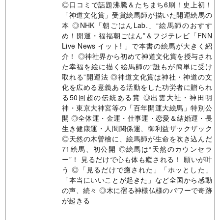
◎口コミで話題沸騰＆たちまち6刷！史上初！
「神道文化賞」受賞絵馬師が描いた開運絵馬の
本 ◎NHK「朝ごはんLab.」“絵馬師のおすす
め！開運・福福朝ごはん”＆フジテレビ「FNN
Live News イット! 」で本書の絵馬が大きく紹
介！ ◎神社界から初めて神道文化賞を授与され
た幸福を絵に描く絵馬師の“誰もが簡単に受け
取れる”開運法 ◎神道文化賞は神社・神道の文
化を広める意義ある活動をした功労者に贈られ
る50回超の伝統ある賞 ◎出雲大社・神田明
神・東京大神宮等の「百年開運大絵馬」特別公
開 ◎全体運・金運・仕事運・恋愛＆結婚運・長
生き健康運・人間関係運、御利益ザックザック
◎天然の木曽檜に、絵馬師が生命を吹き込んだ
71絵馬、初公開 ◎絵馬は“天然のカウンセラ
ー”！ 見るだけで心も体も癒される！ 願いが叶
う ◎「見るだけで癒された」「ホッとした」
「本当にいいことが起きた」など全国から感動
の声、続々 ◎木に宿る神様仏様のパワーで奇跡
が起きる