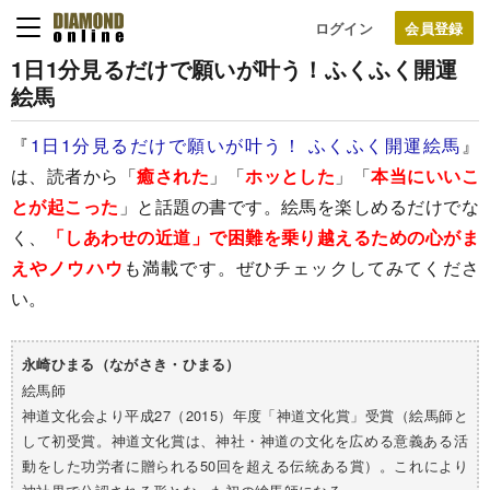
ログイン
1日1分見るだけで願いが叶う！ふくふく開運
絵馬
『
1日1分見るだけで願いが叶う！ ふくふく開運絵馬
』
は、読者から「
癒された
」「
ホッとした
」「
本当にいいこ
とが起こった
」と話題の書です。絵馬を楽しめるだけでな
く、
「しあわせの近道」で困難を乗り越えるための心がま
えやノウハウ
も満載です。ぜひチェックしてみてくださ
い。
永崎ひまる（ながさき・ひまる）
絵馬師
神道文化会より平成27（2015）年度「神道文化賞」受賞（絵馬師と
して初受賞。神道文化賞は、神社・神道の文化を広める意義ある活
動をした功労者に贈られる50回を超える伝統ある賞）。これにより