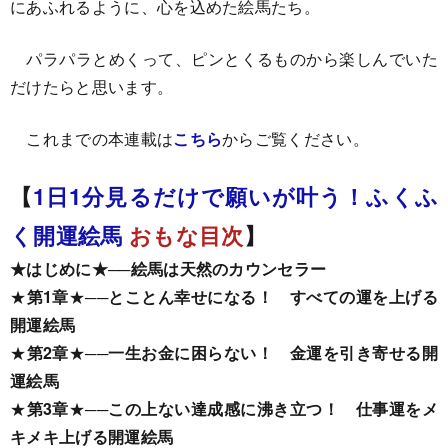
にあふれるように、心を込めた絵馬たち。
パラパラとめくって、ピンとくるものから楽しんでいた
だけたらと思います。
これまでの本連載は
こちら
からご覧ください。
【
1日1分見るだけで願いが叶う！ふくふ
く開運絵馬
おもな目次
】
★
はじめに
★
──
絵馬は天然のカウンセラー
★
第1章
★
──
とことん幸せになる！ すべての運を上げる
開運絵馬
★
第2章
★
──
一生お金に困らない！ 金運を引き寄せる開
運絵馬
★
第3章
★
──
この上ない達成感に沸き立つ！ 仕事運をメ
キメキ上げる開運絵馬