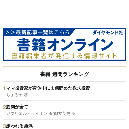
書籍 週間ランキング
ママ投資家が育休中に１億貯めた株式投資
ちょる子 著
筋肉が全て
ガブリエル・ライオン 著/御立英史 訳
嫌われる勇気