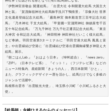
神社界で公認される形となった初の絵馬師になる。
「伊勢神宮崇敬会 開運絵馬」「出雲大社 令和開運大絵馬 大国主大
神と鼠」「賀茂御祖神社大絵馬御手洗川下鴨情景」「宗像大社 世界
文化遺産登録記念大絵馬」「霧島神宮 御本殿造営三百年記念大絵
馬」「乃木神社 干支大絵馬」「甲斐國一宮淺間神社 御鎮座壱千百
五十年記念絵馬」「万九千神社 万九千社正遷宮記念大絵馬」「東京
大神宮 令和記念大絵馬」「神田明神 神田神社だいこく様大絵馬」
など奉納。羽田空港第3ターミナルに「羽田空港大絵馬 鳳凰と富
士」や出雲縁結び空港に「出雲縁結び空港出雲國御縁繋ぎ神迎え大
絵馬」展示。
『朝ごはんLab.』『おはよう日本』（NHK総合）、『news zero』
『ZIP!』（日本テレビ系）、『イット！』（フジテレビ系）などの
ニュース特集内、産経新聞「きょうの人」、西日本新聞「ひと」。
また、グラフィックデザイナー歴を活かし、絵馬だけでなく多岐の
ジャンルで活躍中。
島根県出雲市「出雲観光大使」、埼玉県小川町「小川町ふるさと大
使」。
【絵馬師・永崎ひまるからのメッセージ】