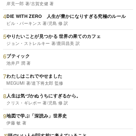
岸見一郎 著/古賀史健 著
DIE WITH ZERO 人生が豊かになりすぎる究極のルール
ビル・パーキンス 著/児島 修 訳
やりたいことが見つかる 世界の果てのカフェ
ジョン・ストレルキー 著/鹿田昌美 訳
ブティック
池井戸 潤 著
わたしはこれでやせました
MEGUMI 著/道下将太郎 監修
人生は気づかぬうちにすぎるから。
クリス・ギレボー 著/児島 修 訳
地図で学ぶ「深読み」世界史
伊藤 敏 著
頭のいい人が話す前に考えていること