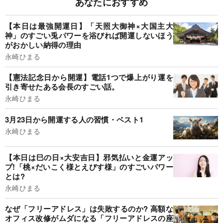
あなたにおすすめ
【本日は最強開運日】「天照大御神×大国主大
神」のすごい兎パワーを浴びれば開運しないほう
がおかしい納得の理由
永崎ひまる
【憲法記念日から開運】電話1つで爆上がり運を
引き寄せたある会長のすごい話。
永崎ひまる
3月23日から開運する人の習慣・ベスト1
永崎ひまる
【本日は巳の日×大安吉日】邪気払いと金運アッ
プ!「桃×だいこく様とえびす様」のすごいパワー
とは?
永崎ひまる
なぜ「フリーアドレス」は失敗するのか? 高額な
オフィス改修がムダになる「フリーアドレスの座