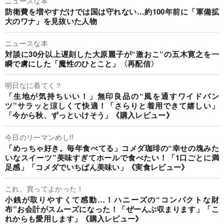
ニュースな本
防衛費を増やすだけでは国は守れない…約100年前に「軍備拡
大のワナ」を見抜いた人物
ニュースな本
対談に30分以上遅刻した大原麗子が“激おこ”の五木寛之を一
瞬で虜にした「魔性のひとこと」〈再配信〉
明日なに着てく？
「生地が気持ちいい！」無印良品の“風を通すワイドパン
ツ”サラッと涼しくて快適！「さらりと着用できて嬉しい」
「今から秋、ずっといけそう」《購入レビュー》
今日のリーマンめし!!
「めっちゃ好き。毎年食べてる」コメダ珈琲の“幸せの塊みた
いなスイーツ”美味すぎてホールで食べたい！「1口ごとに満
足感」「コメダでいちばん美味い」《実食レビュー》
これ、買ってよかった！
小銭が取りやすくて感動…！ハニーズの“コンパクトな財
布”お会計がスムーズになった！「ぜーんぶ収まります」「こ
れからも愛用します」《購入レビュー》