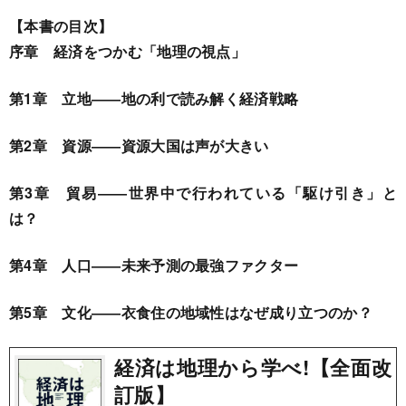
【本書の目次】
序章 経済をつかむ「地理の視点」
第1章 立地――地の利で読み解く経済戦略
第2章 資源――資源大国は声が大きい
第3章 貿易――世界中で行われている「駆け引き」と
は？
第4章 人口――未来予測の最強ファクター
第5章 文化――衣食住の地域性はなぜ成り立つのか？
経済は地理から学べ!【全面改
訂版】