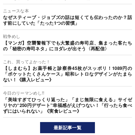
ニュースな本
なぜスティーブ・ジョブズの話は短くても伝わったのか？話
す前にしていた「たった1つの習慣」
戦争めし
【マンガ】空襲警報下でも大繁盛の寿司店、集まった客たち
の「秘密の寿司ネタ」にヨダレが出そう〈再配信〉
これ、買ってよかった！
【しまむら】お薬手帳と診察券45枚がスッポリ！1089円の
「ポケットたくさんケース」昭和レトロなデザインがたまら
ない！《購入レビュー》
今日のリーマンめし!!
「美味すぎてひっくり返った」「まじ無限に食える」サイゼ
リヤの“250円デザート”幸福感がえげつない！「行ったら食べ
ずにはいられない」《実食レビュー》
最新記事一覧