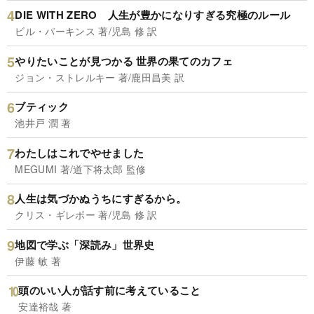
DIE WITH ZERO 人生が豊かになりすぎる究極のルール
ビル・パーキンス 著/児島 修 訳
やりたいことが見つかる 世界の果てのカフェ
ジョン・ストレルキー 著/鹿田昌美 訳
ブティック
池井戸 潤 著
わたしはこれでやせました
MEGUMI 著/道下将太郎 監修
人生は気づかぬうちにすぎるから。
クリス・ギレボー 著/児島 修 訳
地図で学ぶ「深読み」世界史
伊藤 敏 著
頭のいい人が話す前に考えていること
安達裕哉 著