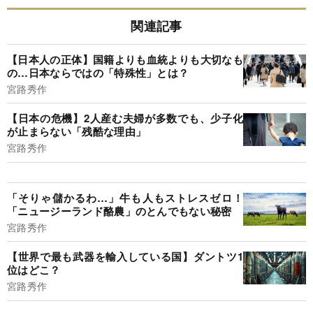
関連記事
【日本人の正体】国籍よりも血統よりも大切なも
の…日本ならではの「特殊性」とは？
宮路秀作
【日本の危機】2人産む夫婦が多数でも、少子化
が止まらない「残酷な理由」
宮路秀作
「そりゃ儲かるわ…」牛も人もストレスゼロ！
「ニュージーランド酪農」のとんでもない秘密
宮路秀作
【世界で最も武器を輸入している国】ダントツ1
位はどこ？
宮路秀作