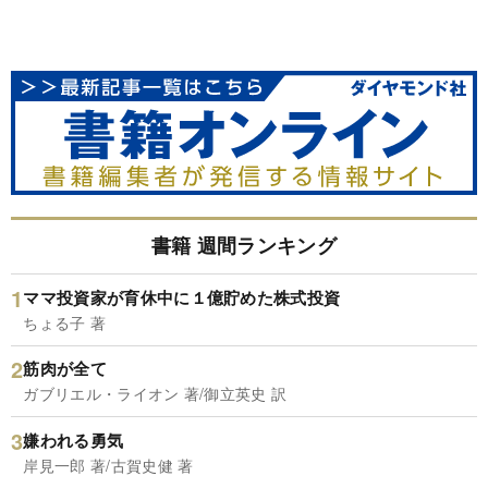
書籍 週間ランキング
ママ投資家が育休中に１億貯めた株式投資
ちょる子 著
筋肉が全て
ガブリエル・ライオン 著/御立英史 訳
嫌われる勇気
岸見一郎 著/古賀史健 著