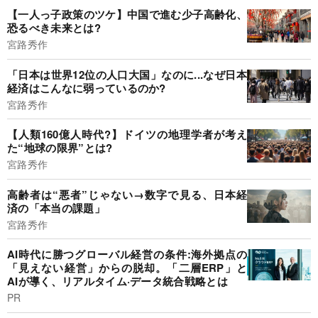
【一人っ子政策のツケ】中国で進む少子高齢化、
恐るべき未来とは?
宮路秀作
「日本は世界12位の人口大国」なのに...なぜ日本
経済はこんなに弱っているのか?
宮路秀作
【人類160億人時代?】ドイツの地理学者が考え
た“地球の限界”とは?
宮路秀作
高齢者は“悪者”じゃない→数字で見る、日本経
済の「本当の課題」
宮路秀作
AI時代に勝つグローバル経営の条件:海外拠点の
「見えない経営」からの脱却。「二層ERP」と
AIが導く、リアルタイム·データ統合戦略とは
PR