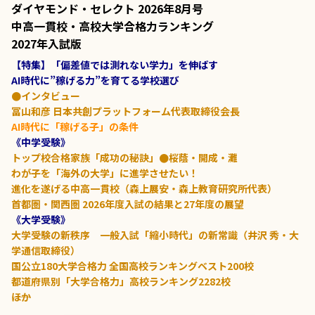
ダイヤモンド・セレクト 2026年8月号
中高一貫校・高校大学合格力ランキング
2027年入試版
【特集】「偏差値では測れない学力」を伸ばす
AI時代に”稼げる力”を育てる学校選び
●インタビュー
冨山和彦 日本共創プラットフォーム代表取締役会長
AI時代に「稼げる子」の条件
《中学受験》
トップ校合格家族「成功の秘訣」●桜蔭・開成・灘
わが子を「海外の大学」に進学させたい！
進化を遂げる中高一貫校（森上展安・森上教育研究所代表）
首都圏・関西圏 2026年度入試の結果と27年度の展望
《大学受験》
大学受験の新秩序 一般入試「縮小時代」の新常識（井沢 秀・大
学通信取締役）
国公立180大学合格力 全国高校ランキングベスト200校
都道府県別「大学合格力」高校ランキング2282校
――ほか