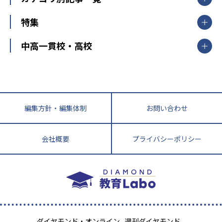
大学受験ランキング
北陸
映像授業
ナビ個別指導学院
中学受験
特集
新潟県
富山県
石川県
福井県
個別教室のトライ
高校受験
東進ハイスクール
中部
開成番長直伝！子どもの受験を成功させる方法
中高一貫校・高校
大学受験
武田塾
愛知県
静岡県
岐阜県
三重県
長野県
令和時代の失敗しない塾選び
資格取得・学び直し
山梨県
2020年代の教育
中学入試最前線
教育費・塾代
中学受験最前線
近畿
てら先生の教育業界基本メソッド
座談会
大学入試改革
大阪府
運動と遊びを考える
兵庫県
京都府
奈良県
和歌山県
教育全般
親子で極める家庭学習
滋賀県
令和の大学受験は情報戦！
大学受験塾の選び方
編集方針・編集体制
お問い合わせ
ママテクエグザム
情報Ⅰ、数学が苦手な人注目！最短距離の学力
中学受験に熱心な市区町村ランキング
中国
進化する中高一貫校・高校
アップ法
小学校受験
鳥取県
島根県
岡山県
広島県
山口県
会社概要
プライバシーポリシー
悩み多き「大学受験」相談室
家庭教師
四国
英語・英会話・英検対策
徳島県
香川県
愛媛県
高知県
小学校教師が解説！中学受験のリアル
教育ニュース最前線
九州・沖縄
教育ジャーナリストが徹底解説！ 大学受験の羅
福岡県
佐賀県
長崎県
熊本県
大分県
針盤
宮崎県
鹿児島県
沖縄県
ダイヤモンド・オンライン
週刊ダイヤモンド