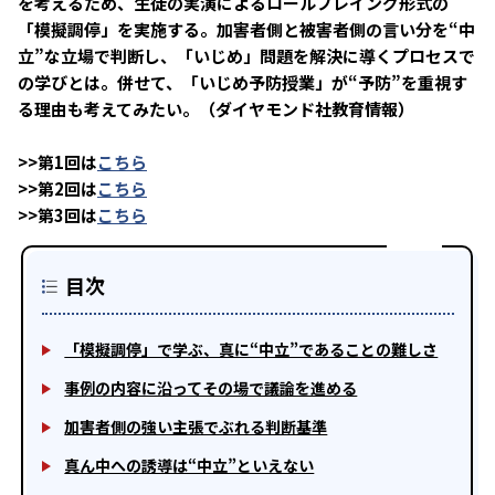
を考えるため、生徒の実演によるロールプレイング形式の
「模擬調停」を実施する。加害者側と被害者側の言い分を“中
立”な立場で判断し、「いじめ」問題を解決に導くプロセスで
の学びとは。併せて、「いじめ予防授業」が“予防”を重視す
る理由も考えてみたい。（ダイヤモンド社教育情報）
>>第1回は
こちら
>>第2回は
こちら
>>第3回は
こちら
目次
「模擬調停」で学ぶ、真に“中立”であることの難しさ
事例の内容に沿ってその場で議論を進める
加害者側の強い主張でぶれる判断基準
真ん中への誘導は“中立”といえない