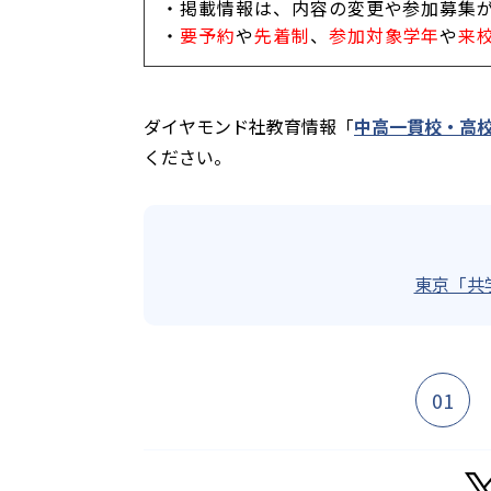
・掲載情報は、内容の変更や参加募集
・
要予約
や
先着制
、
参加対象学年
や
来
ダイヤモンド社教育情報「
中高一貫校・高校
ください。
東京「共
01