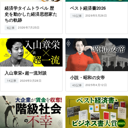
経済学タイムトラベル 歴
ベスト経済書2026
史を動かした経済思想家た
2026年5月26日
10記事
ちの軌跡
2026年7月25日
9記事
入山章栄×超一流対談
小説・昭和の女帝
2026年3月28日
14記事
2025年4月12日
43記事