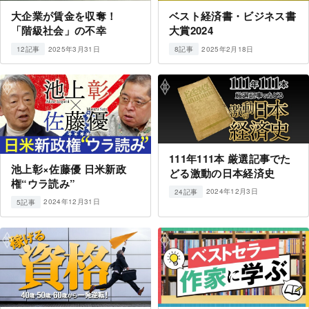
大企業が賃金を収奪！
ベスト経済書・ビジネス書
「階級社会」の不幸
大賞2024
2025年3月31日
2025年2月18日
12記事
8記事
111年111本 厳選記事でた
池上彰×佐藤優 日米新政
どる激動の日本経済史
権“ウラ読み”
2024年12月3日
24記事
2024年12月31日
5記事