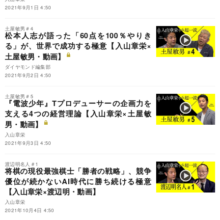
2021年9月1日 4:50
土屋敏男＃4
松本人志が語った「60点を100％やりき
る」が、世界で成功する極意【入山章栄×
土屋敏男・動画】
ダイヤモンド編集部
2021年9月2日 4:50
土屋敏男＃5
『電波少年』Tプロデューサーの企画力を
支える4つの経営理論【入山章栄×土屋敏
男・動画】
入山章栄
2021年9月3日 4:50
渡辺明名人＃1
将棋の現役最強棋士「勝者の戦略」、競争
優位が続かないAI時代に勝ち続ける極意
【入山章栄×渡辺明・動画】
入山章栄
2021年10月4日 4:50