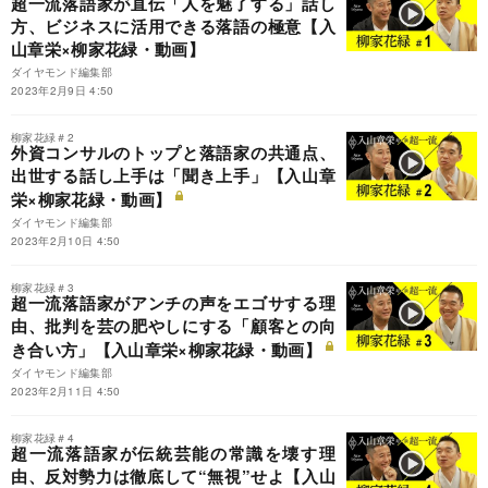
超一流落語家が直伝「人を魅了する」話し
方、ビジネスに活用できる落語の極意【入
山章栄×柳家花緑・動画】
ダイヤモンド編集部
2023年2月9日 4:50
柳家花緑＃2
外資コンサルのトップと落語家の共通点、
出世する話し上手は「聞き上手」【入山章
栄×柳家花緑・動画】
ダイヤモンド編集部
2023年2月10日 4:50
柳家花緑＃3
超一流落語家がアンチの声をエゴサする理
由、批判を芸の肥やしにする「顧客との向
き合い方」【入山章栄×柳家花緑・動画】
ダイヤモンド編集部
2023年2月11日 4:50
柳家花緑＃4
超一流落語家が伝統芸能の常識を壊す理
由、反対勢力は徹底して“無視”せよ【入山