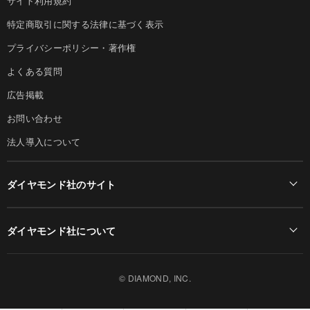
サイト利用規約
特定商取引に関する法律に基づく表示
プライバシーポリシー・著作権
よくある質問
広告掲載
お問い合わせ
法人導入について
ダイヤモンド社のサイト
Diamond Online(English)
ダイヤモンド社について
週刊ダイヤモンド
ダイヤモンド社TOP
DIAMONDハーバード・ビジネス・レビュー
© DIAMOND, INC.
会社概要
ダイヤモンドZAi（デジタル版）