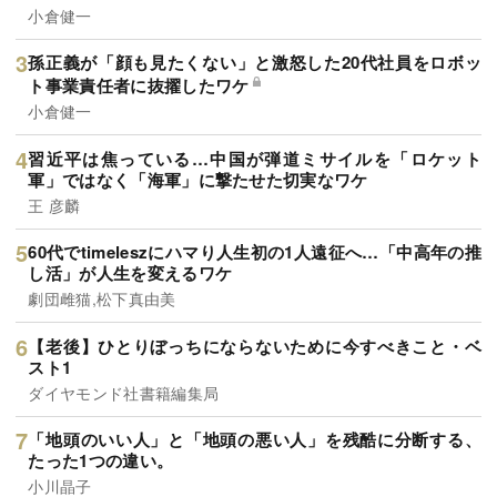
小倉健一
孫正義が「顔も見たくない」と激怒した20代社員をロボッ
ト事業責任者に抜擢したワケ
小倉健一
習近平は焦っている…中国が弾道ミサイルを「ロケット
軍」ではなく「海軍」に撃たせた切実なワケ
王 彦麟
60代でtimeleszにハマり人生初の1人遠征へ…「中高年の推
し活」が人生を変えるワケ
劇団雌猫,松下真由美
【老後】ひとりぼっちにならないために今すべきこと・ベ
スト1
ダイヤモンド社書籍編集局
「地頭のいい人」と「地頭の悪い人」を残酷に分断する、
たった1つの違い。
小川晶子