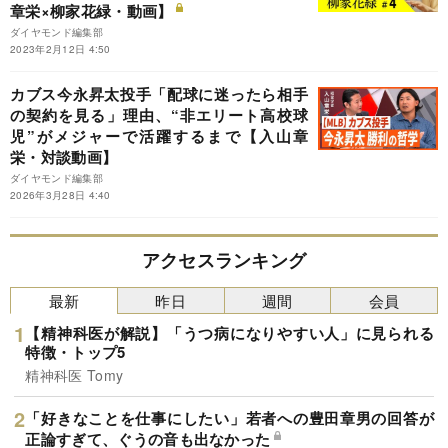
章栄×柳家花緑・動画】
ダイヤモンド編集部
2023年2月12日 4:50
カブス今永昇太投手「配球に迷ったら相手
の契約を見る」理由、“非エリート高校球
児”がメジャーで活躍するまで【入山章
栄・対談動画】
ダイヤモンド編集部
2026年3月28日 4:40
アクセスランキング
最新
昨日
週間
会員
【精神科医が解説】「うつ病になりやすい人」に見られる
特徴・トップ5
精神科医 Tomy
「好きなことを仕事にしたい」若者への豊田章男の回答が
正論すぎて、ぐうの音も出なかった