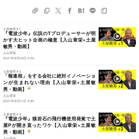
土屋敏男＃1
『電波少年』伝説のTプロデューサーが明
かす大ヒット企画の極意【入山章栄×土屋
敏男・動画】
入山章栄
2021年8月30日 4:50
土屋敏男＃2
「報連相」をする会社に絶対イノベーショ
ンが生まれない理由【入山章栄×土屋敏
男・動画】
入山章栄
2021年8月31日 4:50
土屋敏男＃3
『電波少年』猿岩石の飛行機使用発覚で土
屋Pが開き直ったワケ【入山章栄×土屋敏
男・動画】
入山章栄