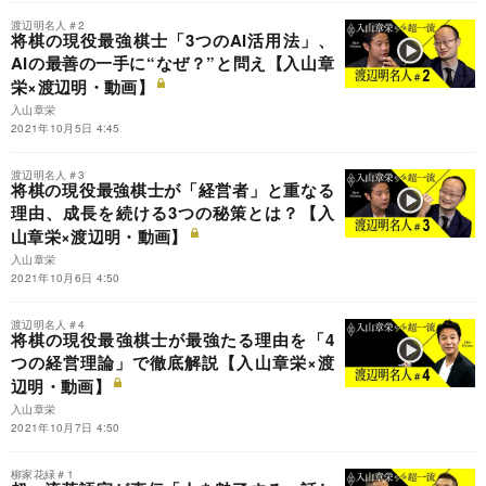
渡辺明名人＃2
将棋の現役最強棋士「3つのAI活用法」、
AIの最善の一手に“なぜ？”と問え【入山章
栄×渡辺明・動画】
入山章栄
2021年10月5日 4:45
渡辺明名人＃3
将棋の現役最強棋士が「経営者」と重なる
理由、成長を続ける3つの秘策とは？【入
山章栄×渡辺明・動画】
入山章栄
2021年10月6日 4:50
渡辺明名人＃4
将棋の現役最強棋士が最強たる理由を「4
つの経営理論」で徹底解説【入山章栄×渡
辺明・動画】
入山章栄
2021年10月7日 4:50
柳家花緑＃1