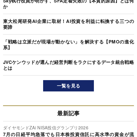
Sky執行役員が明かす、SFA定着失敗の【本質的原因】とは何
か
東大松尾研発AI企業に取材！AI投資を利益に転換する三つの
要諦
「戦略は立派だが現場が動かない」を解決する【PMOの進化
系】
JVCケンウッドが選んだ経営判断をラクにするデータ統合戦略
とは
一覧を見る
最新記事
ダイヤモンドZAi NISA投信グランプリ2026
7月の日経平均急落でも日本株投資信託に高水準の資金が流