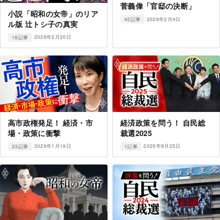
菅義偉「官邸の決断」
小説「昭和の女帝」のリア
2026年2月4日
42記事
ル版 辻トシ子の真実
2026年2月20日
18記事
高市政権発足！ 経済・市
経済政策を問う！ 自民総
場・政策に衝撃
裁選2025
2026年1月19日
2025年9月25日
23記事
1記事