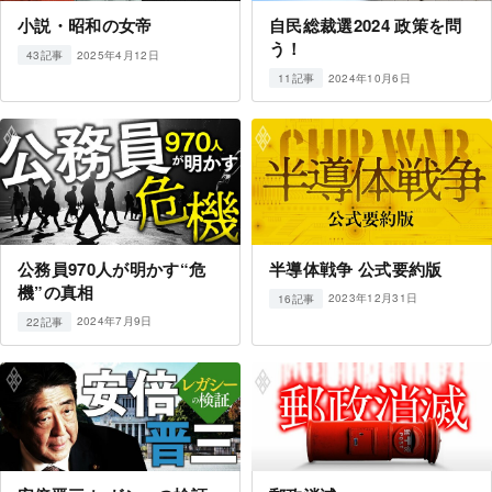
小説・昭和の女帝
自民総裁選2024 政策を問
う！
2025年4月12日
43記事
2024年10月6日
11記事
公務員970人が明かす“危
半導体戦争 公式要約版
機”の真相
2023年12月31日
16記事
2024年7月9日
22記事