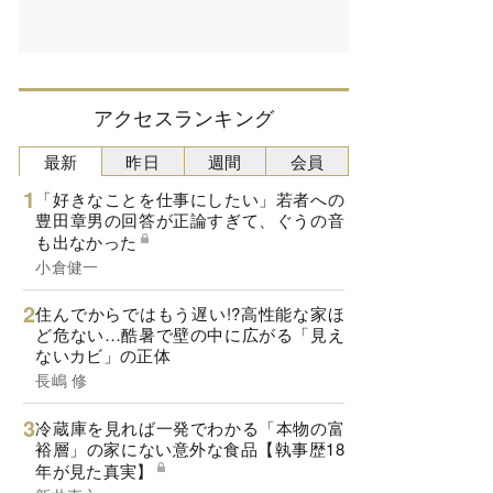
アクセスランキング
最新
昨日
週間
会員
「好きなことを仕事にしたい」若者への
豊田章男の回答が正論すぎて、ぐうの音
も出なかった
小倉健一
住んでからではもう遅い!?高性能な家ほ
ど危ない…酷暑で壁の中に広がる「見え
ないカビ」の正体
長嶋 修
冷蔵庫を見れば一発でわかる「本物の富
裕層」の家にない意外な食品【執事歴18
年が見た真実】