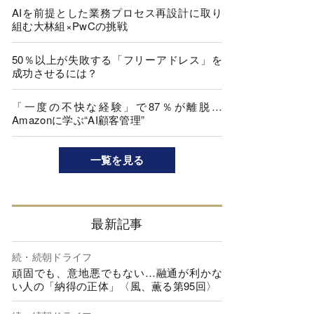
AIを前提とした業務プロセス再設計に取り
組む大林組×PwCの挑戦
50％以上が失敗する「フリーアドレス」を
成功させるには？
「一度の不快な経験」で87％が離脱…
Amazonに学ぶ“AI顧客管理”
一覧を見る
最新記事
続・続朝ドライフ
頑固でも、意地悪でもない…融通が利かな
い人の「納得の正体」〈風、薫る第95回〉