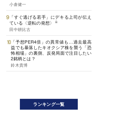
小倉健一
「すぐ逃げる若手」にデキる上司が伝え
ている〈逆転の発想〉
田中耕比古
「予想PER4倍」の異常値も…過去最高
益でも暴落したキオクシア株を襲う「恐
怖相場」の裏側、反発局面で注目したい
2銘柄とは？
鈴木貴博
ランキング一覧