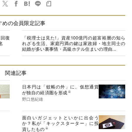
すめの会員限定記事
に回復
「税理士は見た!」資産100億円の超富裕層の知ら
名
れざる生活、家庭円満の鍵は家政婦・地主同士の
結婚が多い裏事情・高級ホテル住まいの理由...
関連記事
日本円は「蚊帳の外」に、仮想通貨
が独自の経済圏を形成
野口悠紀雄
面白いガジェットといかに出会う
か？私が「キックスターター」に投
資したもの