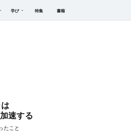
学び
特集
書籍
ンは
加速する
ったこと