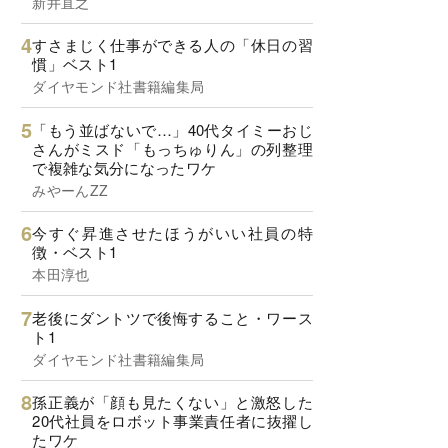
新井直之
すさまじく仕事ができる人の「休日の習
慣」ベスト1
ダイヤモンド社書籍編集局
「もう並ばないで…」40代タイミーおじ
さんがミスド「もっちゅりん」の列整理
で複雑な気分になったワケ
みやーんZZ
今すぐ昇進させたほうがいい社員の特
徴・ベスト1
本田淳也
老後にダントツで後悔すること・ワース
ト1
ダイヤモンド社書籍編集局
孫正義が「顔も見たくない」と激怒した
20代社員をロボット事業責任者に抜擢し
たワケ