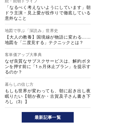
続・続朝ドライフ
「なるべく考えないようにしています」朝
ドラ主演・見上愛が役作りで徹底している
意外なこと
地図で学ぶ「深読み」世界史
【大人の教養】国境線が物語に変わる……
地図を「二度見する」テクニックとは？
客単価アップ大事典
なぜ良質なサブスクサービスは、解約ボタ
ンを押す前に「1ヵ月休止プラン」を提示す
るのか？
暮らしの信じ方
もしも世界が変わっても、朝に起き出し夜
眠りたい【朝か夜か・古賀及子さん書き下
ろし（3）】
最新記事一覧