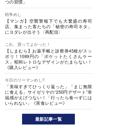
つの習慣」
戦争めし
【マンガ】空襲警報下でも大繁盛の寿司
店、集まった客たちの「秘密の寿司ネタ」
にヨダレが出そう〈再配信〉
これ、買ってよかった！
【しまむら】お薬手帳と診察券45枚がスッ
ポリ！1089円の「ポケットたくさんケー
ス」昭和レトロなデザインがたまらない！
《購入レビュー》
今日のリーマンめし!!
「美味すぎてひっくり返った」「まじ無限
に食える」サイゼリヤの“250円デザート”幸
福感がえげつない！「行ったら食べずには
いられない」《実食レビュー》
最新記事一覧