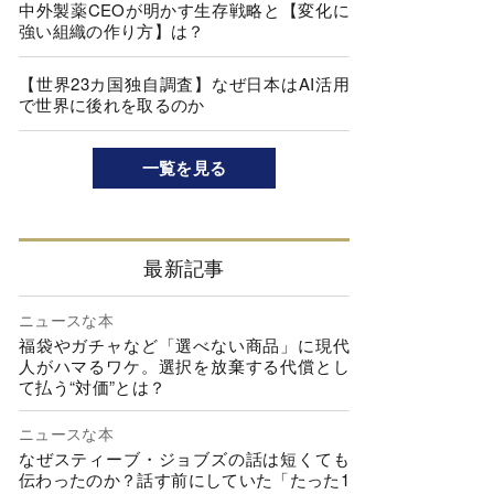
中外製薬CEOが明かす生存戦略と【変化に
強い組織の作り方】は？
【世界23カ国独自調査】なぜ日本はAI活用
で世界に後れを取るのか
一覧を見る
最新記事
ニュースな本
福袋やガチャなど「選べない商品」に現代
人がハマるワケ。選択を放棄する代償とし
て払う“対価”とは？
ニュースな本
なぜスティーブ・ジョブズの話は短くても
伝わったのか？話す前にしていた「たった1