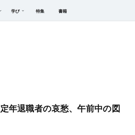
学び
特集
書籍
定年退職者の哀愁、午前中の図