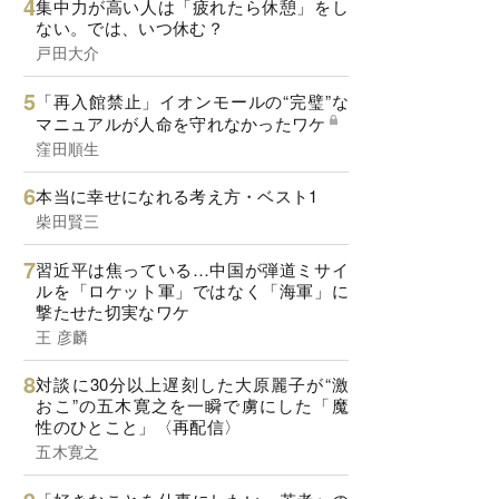
集中力が高い人は「疲れたら休憩」をし
ない。では、いつ休む？
戸田大介
「再入館禁止」イオンモールの“完璧”な
マニュアルが人命を守れなかったワケ
窪田順生
本当に幸せになれる考え方・ベスト1
柴田賢三
習近平は焦っている…中国が弾道ミサイ
ルを「ロケット軍」ではなく「海軍」に
撃たせた切実なワケ
王 彦麟
対談に30分以上遅刻した大原麗子が“激
おこ”の五木寛之を一瞬で虜にした「魔
性のひとこと」〈再配信〉
五木寛之