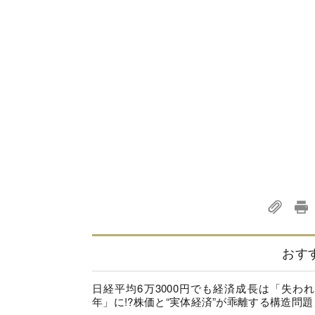
おす
日経平均6万3000円でも経済成長は「失われ
年」に!?株価と“実体経済”が乖離する構造問題