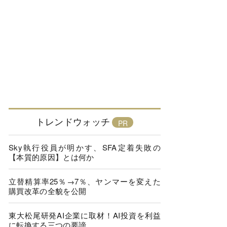
トレンドウォッチ
Sky執行役員が明かす、SFA定着失敗の
【本質的原因】とは何か
立替精算率25％→7％、ヤンマーを変えた
購買改革の全貌を公開
東大松尾研発AI企業に取材！AI投資を利益
に転換する三つの要諦