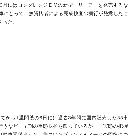
9月にはロングレンジＥＶの新型「リーフ」を発売するな
車にとって、無資格者による完成検査の横行が発覚したこ
あった。
てから1週間後の6日には過去3年間に国内販売した38車
を行うなど、早期の事態収拾を図っているが、「実態の把握
自動車関係者）と、傷ついたブランドイメージの回復につ