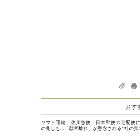
おす
ヤマト運輸、佐川急便、日本郵便の宅配便
の兆しも...「顧客離れ」が懸念される1社の実