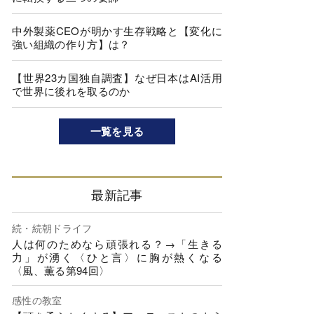
中外製薬CEOが明かす生存戦略と【変化に
強い組織の作り方】は？
【世界23カ国独自調査】なぜ日本はAI活用
で世界に後れを取るのか
一覧を見る
最新記事
続・続朝ドライフ
人は何のためなら頑張れる？→「生きる
力」が湧く〈ひと言〉に胸が熱くなる
〈風、薫る第94回〉
感性の教室