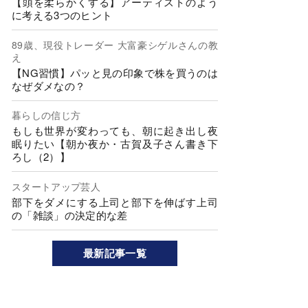
【頭を柔らかくする】アーティストのよう
に考える3つのヒント
89歳、現役トレーダー 大富豪シゲルさんの教
え
【NG習慣】パッと見の印象で株を買うのは
なぜダメなの？
暮らしの信じ方
もしも世界が変わっても、朝に起き出し夜
眠りたい【朝か夜か・古賀及子さん書き下
ろし（2）】
スタートアップ芸人
部下をダメにする上司と部下を伸ばす上司
の「雑談」の決定的な差
最新記事一覧