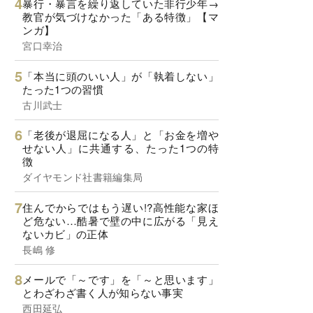
暴行・暴言を繰り返していた非行少年→
教官が気づけなかった「ある特徴」【マ
ンガ】
宮口幸治
「本当に頭のいい人」が「執着しない」
たった1つの習慣
古川武士
「老後が退屈になる人」と「お金を増や
せない人」に共通する、たった1つの特
徴
ダイヤモンド社書籍編集局
住んでからではもう遅い!?高性能な家ほ
ど危ない…酷暑で壁の中に広がる「見え
ないカビ」の正体
長嶋 修
メールで「～です」を「～と思います」
とわざわざ書く人が知らない事実
西田延弘