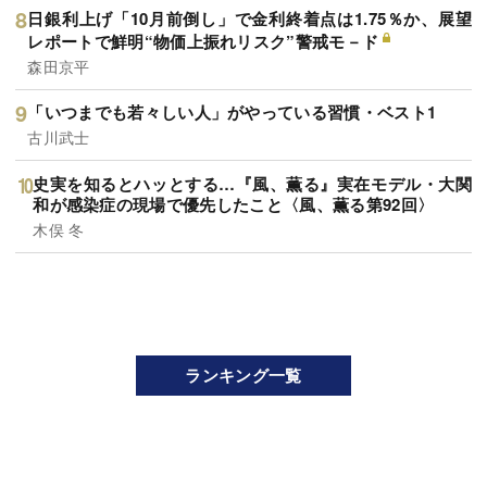
日銀利上げ「10月前倒し」で金利終着点は1.75％か、展望
レポートで鮮明“物価上振れリスク”警戒モ－ド
森田京平
「いつまでも若々しい人」がやっている習慣・ベスト1
古川武士
史実を知るとハッとする…『風、薫る』実在モデル・大関
和が感染症の現場で優先したこと〈風、薫る第92回〉
木俣 冬
ランキング一覧