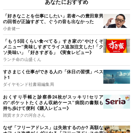
あなたにおすすめ
「好きなことを仕事にしたい」若者への豊田章男
の回答が正論すぎて、ぐうの音も出なかった
小倉健一
「もう5回くらい食べてる」すき家の“やけくそ
メニュー”美味しすぎてライス追加注文した!「ク
ソ美味い」「好きすぎる」《実食レビュー》
ランチ命の山盛くん
すさまじく仕事ができる人の「休日の習慣」ベス
ト1
ダイヤモンド社書籍編集局
おくすり手帳と診察券24枚がスッキリ!セリア
の“ポケットたくさん収納ケース”病院の書類も
持ち歩けて便利《購入レビュー》
雑貨オタクの河合さん
なぜ「フリーアドレス」は失敗するのか? 高額な