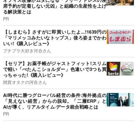
オフィス改修がムダになる「フリーアドレスの座
席予約が定着しない元凶」と組織の生産性を上げ
る解決策とは
PR
【しまむら】さすがに即買いしたよ...!1639円の
「マリメッコみたいなトップス」後ろ姿までかわ
いい!《購入レビュー》
プチプラ大好き河合さん
【セリア】お薬手帳がジャストフィット!スリム
で軽い「ぺたんこショルダー」色違いで3つも買
っちゃった!《購入レビュー》
雑貨オタクの河合さん
AI時代に勝つグローバル経営の条件:海外拠点の
「見えない経営」からの脱却。「二層ERP」と
AIが導く、リアルタイム·データ統合戦略とは
PR