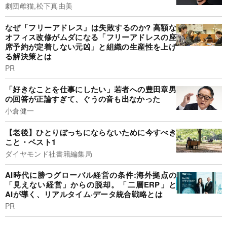
劇団雌猫,松下真由美
なぜ「フリーアドレス」は失敗するのか? 高額な
オフィス改修がムダになる「フリーアドレスの座
席予約が定着しない元凶」と組織の生産性を上げ
る解決策とは
PR
「好きなことを仕事にしたい」若者への豊田章男
の回答が正論すぎて、ぐうの音も出なかった
小倉健一
【老後】ひとりぼっちにならないために今すべき
こと・ベスト1
ダイヤモンド社書籍編集局
AI時代に勝つグローバル経営の条件:海外拠点の
「見えない経営」からの脱却。「二層ERP」と
AIが導く、リアルタイム·データ統合戦略とは
PR