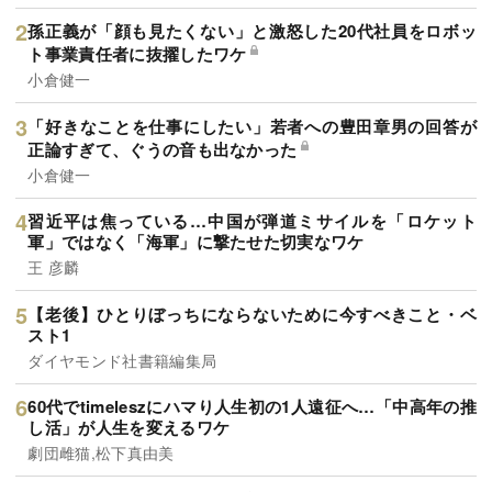
孫正義が「顔も見たくない」と激怒した20代社員をロボッ
ト事業責任者に抜擢したワケ
小倉健一
「好きなことを仕事にしたい」若者への豊田章男の回答が
正論すぎて、ぐうの音も出なかった
小倉健一
習近平は焦っている…中国が弾道ミサイルを「ロケット
軍」ではなく「海軍」に撃たせた切実なワケ
王 彦麟
【老後】ひとりぼっちにならないために今すべきこと・ベ
スト1
ダイヤモンド社書籍編集局
60代でtimeleszにハマり人生初の1人遠征へ…「中高年の推
し活」が人生を変えるワケ
劇団雌猫,松下真由美