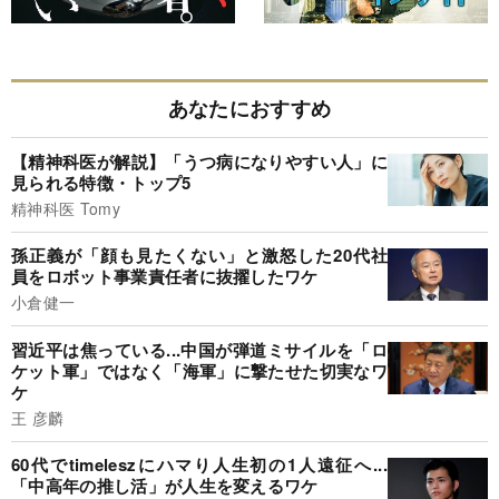
あなたにおすすめ
【精神科医が解説】「うつ病になりやすい人」に
見られる特徴・トップ5
精神科医 Tomy
孫正義が「顔も見たくない」と激怒した20代社
員をロボット事業責任者に抜擢したワケ
小倉健一
習近平は焦っている...中国が弾道ミサイルを「ロ
ケット軍」ではなく「海軍」に撃たせた切実なワ
ケ
王 彦麟
60代でtimeleszにハマり人生初の1人遠征へ...
「中高年の推し活」が人生を変えるワケ