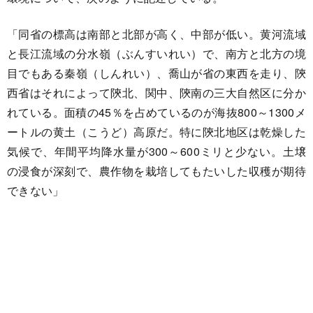
「同省の標高は南部と北部が高く、中部が低い。黄河流域
と長江流域の分水嶺（ぶんすいれい）で、南方と北方の境
目でもある秦嶺（しんれい）、喬山が省の東西を走り、陝
西省はそれによって陝北、関中、陝南の三大自然区に分か
れている。面積の45％を占めているのが海抜800～1300メ
ートルの黄土（こうど）高原だ。特に陝北地区は乾燥した
気候で、年間平均降水量が300～600ミリと少ない。土壌
の浸食が深刻で、農作物を栽培してもたいした収穫が期待
できない」