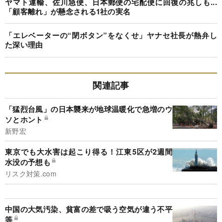
ヤマト運輸、佐川急便、日本郵便の宅配便に回復の兆しも...
「顧客離れ」が懸念される1社の実名
「エレベーターの“閉ボタン”をなくせ」ヤナセ社長が熱弁し
た深い理由
関連記事
「猛烈台風」の日本襲来が地球温暖化で急増のウ
ソとホント
新野宏
東京でも大水害は起こり得る！江東5区が2週間
水没の予想も
リスク対策.com
中国の大気汚染、貧富の差で吸う空気が違う不平
等