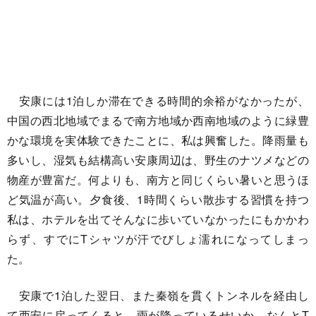
安康には1泊しか滞在できる時間的余裕がなかったが、
中国の西北地域でまるで南方地域か西南地域のように緑豊
かな環境を実体験できたことに、私は興奮した。降雨量も
多いし、湿気も結構高い安康周辺は、野生のナツメなどの
物産が豊富だ。何よりも、南方と同じくらい暑いと思うほ
ど気温が高い。夕食後、1時間くらい散歩する習慣を持つ
私は、ホテルを出てそんなに歩いていなかったにもかかわ
らず、すでにTシャツが汗でびしょ濡れになってしまっ
た。
安康で1泊した翌日、また秦嶺を貫くトンネルを経由し
て西安に戻ってくると、雨が降っているせいか、なんとT