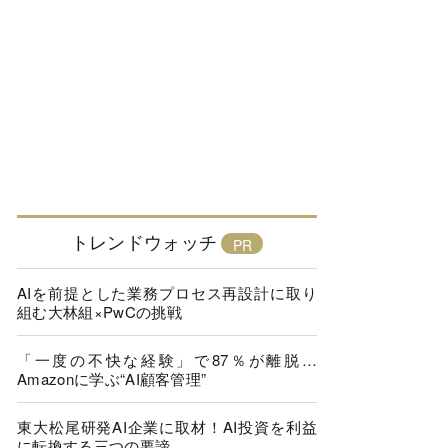
トレンドウォッチ
AIを前提とした業務プロセス再設計に取り
組む大林組×PwCの挑戦
「一度の不快な経験」で87％が離脱…
Amazonに学ぶ“AI顧客管理”
東大松尾研発AI企業に取材！AI投資を利益
に転換する三つの要諦