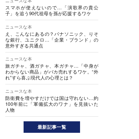
ニュースな本
スマホが使えないので…「演歌界の貴公
子」を追う90代祖母を孫が応援するワケ
ニュースな本
え、こんなにあるの？パナソニック、りそ
な銀行、ユニクロ…「企業・ブランド」の
意外すぎる共通点
ニュースな本
旅ガチャ、酒ガチャ、本ガチャ…「中身が
わからない商品」がバカ売れするワケ。“外
れ”すら喜ぶ現代人の心理とは？
ニュースな本
防衛費を増やすだけでは国は守れない…約
100年前に「軍備拡大のワナ」を見抜いた
人物
最新記事一覧