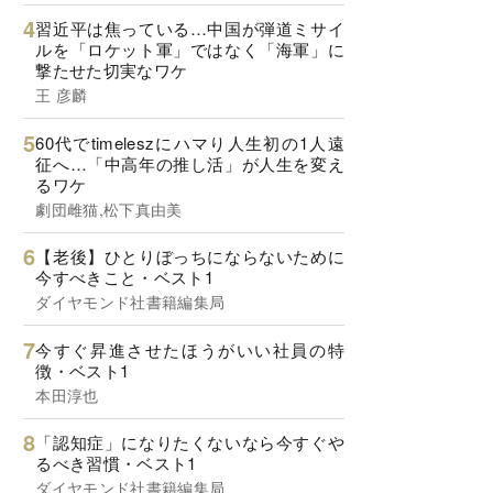
習近平は焦っている…中国が弾道ミサイ
ルを「ロケット軍」ではなく「海軍」に
撃たせた切実なワケ
王 彦麟
60代でtimeleszにハマり人生初の1人遠
征へ…「中高年の推し活」が人生を変え
るワケ
劇団雌猫,松下真由美
【老後】ひとりぼっちにならないために
今すべきこと・ベスト1
ダイヤモンド社書籍編集局
今すぐ昇進させたほうがいい社員の特
徴・ベスト1
本田淳也
「認知症」になりたくないなら今すぐや
るべき習慣・ベスト1
ダイヤモンド社書籍編集局