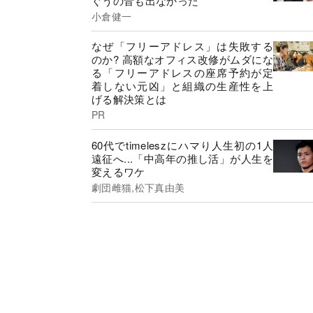
ぐうの音も出なかった
小倉健一
なぜ「フリーアドレス」は失敗する
のか? 高額なオフィス改修がムダにな
る「フリーアドレスの座席予約が定
着しない元凶」と組織の生産性を上
げる解決策とは
PR
60代でtimeleszにハマり人生初の1人
遠征へ...「中高年の推し活」が人生を
変えるワケ
劇団雌猫,松下真由美